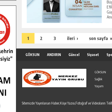
Büy
Efi
Güç
Andı
1
2
3
ileri ›
son sayfa 
GÖKSUN
ANDIRIN
Güncel
Siyaset
Sp
Özel Haber
Seri İlanlar
GÖKSUN
Sağlık
Yaşam
Sitemizde Yayınlanan Haber,Köşe Yazısı,Fotoğraf ve Videoların T