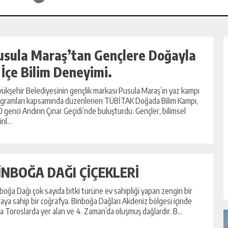
usula Maraş’tan Gençlere Doğayla
ç İçe Bilim Deneyimi.
ükşehir Belediyesinin gençlik markası Pusula Maraş’ın yaz kampı
gramları kapsamında düzenlenen TÜBİTAK Doğada Bilim Kampı,
 genci Andırın Çınar Geçidi’nde buluşturdu. Gençler, bilimsel
nl...
İNBOĞA DAĞI ÇİÇEKLERİ
boğa Dağı çok sayıda bitki türüne ev sahipliği yapan zengin bir
raya sahip bir coğrafya. Binboğa Dağları Akdeniz bölgesi içinde
a Toroslarda yer alan ve 4. Zaman’da oluşmuş dağlardır. B...