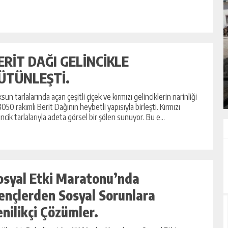
NDA
GÖKSUN HAFIZLIK KIZ KUR’AN KURSU
ERİT DAĞI GELİNCİKLE
ÖĞRENCILERINE DARENDE GEZISI.
ÜTÜNLEŞTİ.
GÜNLÜK HABER AKIŞI
sun tarlalarında açan çeşitli çiçek ve kırmızı gelinciklerin narinliği
 3050 rakımlı Berit Dağının heybetli yapısıyla birleşti. Kırmızı
incik tarlalarıyla adeta görsel bir şölen sunuyor. Bu e...
osyal Etki Maratonu’nda
ençlerden Sosyal Sorunlara
enilikçi Çözümler.