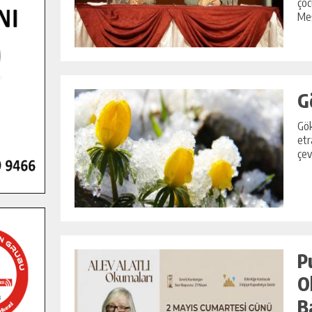
çoc
Meş
G
Gök
etr
çev
P
O
B