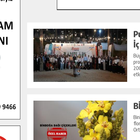
P
İ
Büy
pro
200
etki
B
Bin
flo
Ort