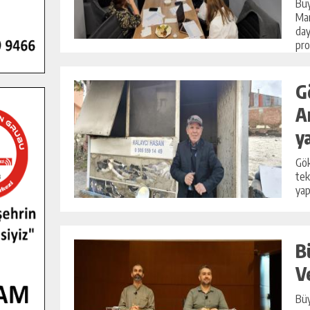
Büy
Mar
day
pro
G
A
y
Gök
tek
yap
B
V
Büy