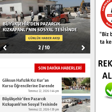
BÜYÜKŞEHIR’DEN PAZARCIK
BÜYÜKŞ
KIZKAPANLI’NIN SOSYAL TESISINDE
MODERN
ÇEVRE DÜZENLEMESI.
GÜNLÜK HABER AKIŞI
2
/
10
SON DAKİKA HABERLERİ
Göksun Hafızlık Kız Kur’an
Kursu Öğrencilerine Darende
Gezisi.
Temmuz 22, 2026-1:44 pm
Büyükşehir’den Pazarcık
Kızkapanlı’nın Sosyal Tesisinde
Çevre Düzenlemesi.
Temmuz 22, 2026-1:39 pm