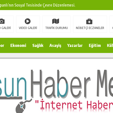
panlı’nın Sosyal Tesisinde Çevre Düzenlemesi.
ına Modern Ulaşım Yatırımı.
arı: Edinilen Bilgi Türk Tarımına Katkı Sağlayacak.
 GALERİ
VIDEO GALERİ
TRAFİK DURUMU
NÖBETÇİ ECZANELER
Sokak’ta Sıcak Asfalt Serimine Başladı.
 Yeni Medya ve Fotoğrafçılığı Keşfetti.
or
Ekonomi
Sağlık
Asayiş
Yazarlar
Eğitim
Kül
 DUALARLA ANILDI.
Ulaşım Konforunu Yükseltiyor.
ya’dan Başkan Cüce’ye Veda Ziyareti.
a Doğru.