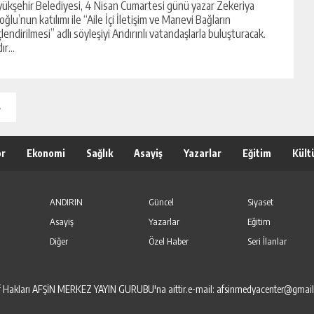
ükşehir Belediyesi, 4 Nisan Cumartesi günü yazar Zekeriya
loğlu’nun katılımı ile “Aile İçi İletişim ve Manevi Bağların
lendirilmesi” adlı söyleşiyi Andırınlı vatandaşlarla buluşturacak.
r...
»
or
Ekonomi
Sağlık
Asayiş
Yazarlar
Eğitim
Kült
ANDIRIN
Güncel
Siyaset
Asayiş
Yazarlar
Eğitim
Diğer
Özel Haber
Seri İlanlar
elif Hakları AFŞİN MERKEZ YAYIN GURUBU'na aittir.e-mail: afsinmedyacenter@gmai