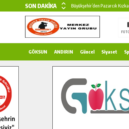
SON DAKİKA
Büyükşehir’den Pazarcık Kızka
Büyükşehir’den Pazarcık Kırsal
Çin’den KSÜ’ye Uluslararası Baş
FOTO
Büyükşehir, Türkoğlu Derebaşı 
GÖKSUN
ANDIRIN
Gençler Pusula Maraş Kampında
Güncel
Siyaset
Sp
15 TEMMUZ’DA ŞEHİTLERİMİZ
Büyükşehir, Göksun Kırsalında 
İlçe Jandarma Komutanı Karaka
Bertiz’in Yeni Köprüsünde Son