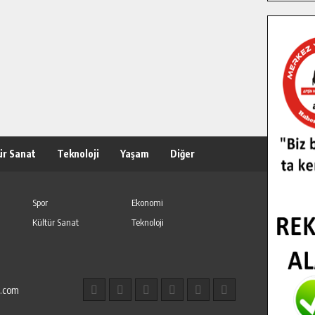
ür Sanat
Teknoloji
Yaşam
Diğer
Spor
Ekonomi
Kültür Sanat
Teknoloji
l.com