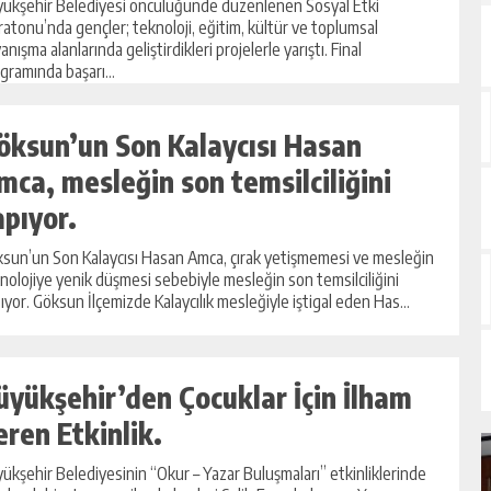
ükşehir Belediyesi öncülüğünde düzenlenen Sosyal Etki
atonu’nda gençler; teknoloji, eğitim, kültür ve toplumsal
anışma alanlarında geliştirdikleri projelerle yarıştı. Final
gramında başarı...
öksun’un Son Kalaycısı Hasan
mca, mesleğin son temsilciliğini
apıyor.
sun’un Son Kalaycısı Hasan Amca, çırak yetişmemesi ve mesleğin
nolojiye yenik düşmesi sebebiyle mesleğin son temsilciliğini
ıyor. Göksun İlçemizde Kalaycılık mesleğiyle iştigal eden Has...
üyükşehir’den Çocuklar İçin İlham
eren Etkinlik.
ükşehir Belediyesinin “Okur – Yazar Buluşmaları” etkinliklerinde