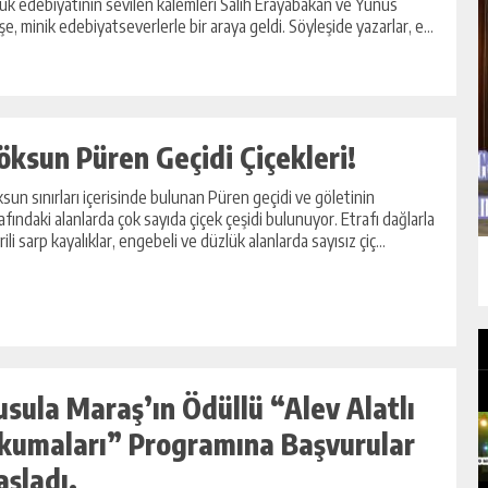
uk edebiyatının sevilen kalemleri Salih Erayabakan ve Yunus
e, minik edebiyatseverlerle bir araya geldi. Söyleşide yazarlar, e...
öksun Püren Geçidi Çiçekleri!
sun sınırları içerisinde bulunan Püren geçidi ve göletinin
afındaki alanlarda çok sayıda çiçek çeşidi bulunuyor. Etrafı dağlarla
rili sarp kayalıklar, engebeli ve düzlük alanlarda sayısız çiç...
usula Maraş’ın Ödüllü “Alev Alatlı
kumaları” Programına Başvurular
aşladı.