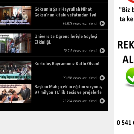
Göksunlu Şair Hayrullah Nihat
Göksu’nun kitabı vefatından 1 yıl
sonra Göksun Belediyesi tarafından
34.078 views kez izlendi
basıldı.
Üniversite Öğrencileriyle Söyleşi
Etkinliği.
32.718 views kez izlendi
Kurtuluş Bayramımız Kutlu Olsun!
23.682 views kez izlendi
Başkan Mahçiçek’in eğitim vizyonu,
97 milyon TL’lik tesis ve projelerle
birleşti, gençlere umut oldu.
23.294 views kez izlendi