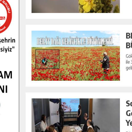
GENÇLER PUSULA MARAŞ KAMPI
B
YENI MEDYA VE FOTOĞRAFÇILIĞI
KEŞFETTI.
B
GÜNLÜK HABER AKIŞI
Gök
ile
gel
S
G
Y