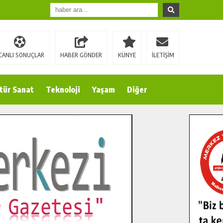
CANLI SONUÇLAR
HABER GÖNDER
KÜNYE
İLETİŞİM
tür Sanat
Teknoloji
Yaşam
Diğer