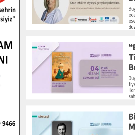
Büy
ede
ese
düz
“
T
B
Büy
tiy
Kon
sah
B
M