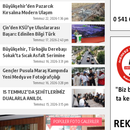
Büyükşehir’den Pazarcık
Kırsalına Modern Ulaşım
Yatırımı.
Temmuz 22, 2026-1:36 pm
Çin’den KSÜ’ye Uluslararası
Başarı: Edinilen Bilgi Türk
Tarımına Katkı Sağlayacak.
Temmuz 17, 2026-2:43 pm
Büyükşehir, Türkoğlu Derebaşı
Sokak’ta Sıcak Asfalt Serimine
Başladı.
Temmuz 16, 2026-3:31 pm
Gençler Pusula Maraş Kampında
Yeni Medya ve Fotoğrafçılığı
Keşfetti.
Temmuz 16, 2026-3:28 pm
15 TEMMUZ’DA ŞEHİTLERİMİZ
DUALARLA ANILDI.
Temmuz 15, 2026-3:15 pm
POPÜLER FOTO GALERİLER