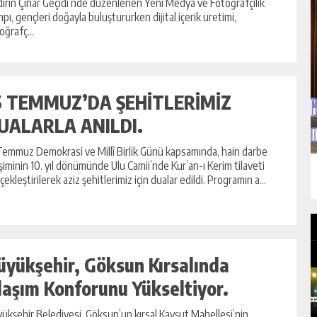
ırın Çınar Geçidi’nde düzenlenen Yeni Medya ve Fotoğrafçılık
pı, gençleri doğayla buluştururken dijital içerik üretimi,
oğrafç...
5 TEMMUZ’DA ŞEHİTLERİMİZ
UALARLA ANILDI.
Temmuz Demokrasi ve Millî Birlik Günü kapsamında, hain darbe
işiminin 10. yıl dönümünde Ulu Camii’nde Kur’an-ı Kerim tilaveti
çekleştirilerek aziz şehitlerimiz için dualar edildi. Programın a...
üyükşehir, Göksun Kırsalında
laşım Konforunu Yükseltiyor.
ükşehir Belediyesi, Göksun’un kırsal Kavşut Mahellesi’nin