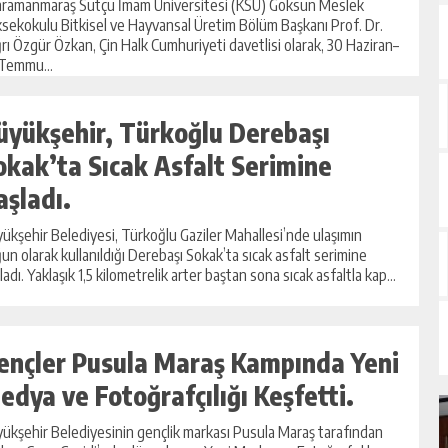
ramanmaraş Sütçü İmam Üniversitesi (KSÜ) Göksun Meslek
sekokulu Bitkisel ve Hayvansal Üretim Bölüm Başkanı Prof. Dr.
rı Özgür Özkan, Çin Halk Cumhuriyeti davetlisi olarak, 30 Haziran–
Temmu...
üyükşehir, Türkoğlu Derebaşı
okak’ta Sıcak Asfalt Serimine
aşladı.
ükşehir Belediyesi, Türkoğlu Gaziler Mahallesi’nde ulaşımın
un olarak kullanıldığı Derebaşı Sokak’ta sıcak asfalt serimine
ladı. Yaklaşık 1,5 kilometrelik arter baştan sona sıcak asfaltla kap...
ençler Pusula Maraş Kampında Yeni
edya ve Fotoğrafçılığı Keşfetti.
ükşehir Belediyesinin gençlik markası Pusula Maraş tarafından