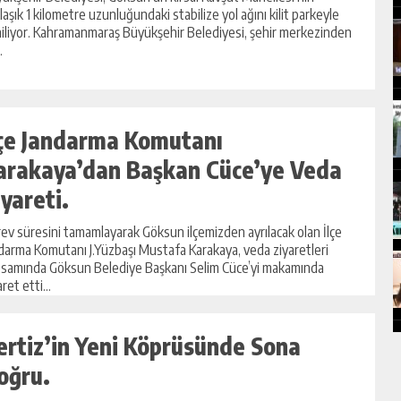
laşık 1 kilometre uzunluğundaki stabilize yol ağını kilit parkeyle
iliyor. Kahramanmaraş Büyükşehir Belediyesi, şehir merkezinden
.
lçe Jandarma Komutanı
arakaya’dan Başkan Cüce’ye Veda
iyareti.
ev süresini tamamlayarak Göksun ilçemizden ayrılacak olan İlçe
darma Komutanı J.Yüzbaşı Mustafa Karakaya, veda ziyaretleri
samında Göksun Belediye Başkanı Selim Cüce’yi makamında
ret etti...
ertiz’in Yeni Köprüsünde Sona
oğru.