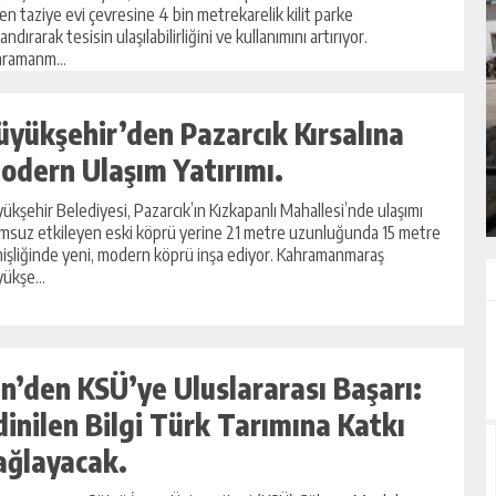
en taziye evi çevresine 4 bin metrekarelik kilit parke
andırarak tesisin ulaşılabilirliğini ve kullanımını artırıyor.
ramanm...
NDA
GÖKSUN HAFIZLIK KIZ KUR’AN KURSU
üyükşehir’den Pazarcık Kırsalına
ÖĞRENCILERINE DARENDE GEZISI.
odern Ulaşım Yatırımı.
GÜNLÜK HABER AKIŞI
ükşehir Belediyesi, Pazarcık’ın Kızkapanlı Mahallesi’nde ulaşımı
msuz etkileyen eski köprü yerine 21 metre uzunluğunda 15 metre
işliğinde yeni, modern köprü inşa ediyor. Kahramanmaraş
ükşe...
in’den KSÜ’ye Uluslararası Başarı:
dinilen Bilgi Türk Tarımına Katkı
ağlayacak.