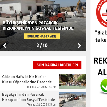
BÜYÜKŞEHIR’DEN PAZARCIK
BÜYÜKŞ
KIZKAPANLI’NIN SOSYAL TESISINDE
MODERN
ÇEVRE DÜZENLEMESI.
GÜNLÜK HABER AKIŞI
2
/
10
SON DAKİKA HABERLERİ
Göksun Hafızlık Kız Kur’an
Kursu Öğrencilerine Darende
Gezisi.
Temmuz 22, 2026-1:44 pm
Büyükşehir’den Pazarcık
Kızkapanlı’nın Sosyal Tesisinde
Çevre Düzenlemesi.
Temmuz 22, 2026-1:39 pm