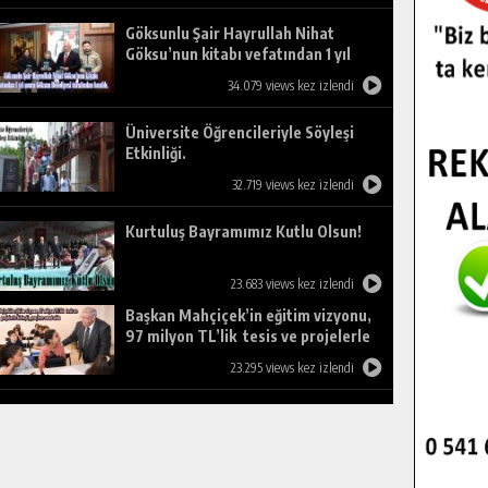
Göksunlu Şair Hayrullah Nihat
Göksu’nun kitabı vefatından 1 yıl
sonra Göksun Belediyesi tarafından
34.079 views kez izlendi
basıldı.
Üniversite Öğrencileriyle Söyleşi
Etkinliği.
32.719 views kez izlendi
Kurtuluş Bayramımız Kutlu Olsun!
23.683 views kez izlendi
Başkan Mahçiçek’in eğitim vizyonu,
97 milyon TL’lik tesis ve projelerle
birleşti, gençlere umut oldu.
23.295 views kez izlendi