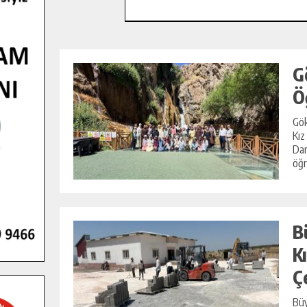
G
Ö
Gök
Kız
Dar
öğr
B
K
Ç
Büy