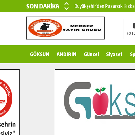
SON DAKİKA
Büyükşehir’den Pazarcık Kızka
Büyükşehir’den Pazarcık Kırsal
Çin’den KSÜ’ye Uluslararası Baş
FOTO
Büyükşehir, Türkoğlu Derebaşı 
GÖKSUN
ANDIRIN
Gençler Pusula Maraş Kampında
Güncel
Siyaset
Sp
15 TEMMUZ’DA ŞEHİTLERİMİZ
Büyükşehir, Göksun Kırsalında 
İlçe Jandarma Komutanı Karaka
Bertiz’in Yeni Köprüsünde Son