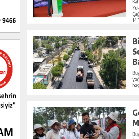
Kah
Yük
Çağ
14 
B
S
B
Büy
yoğ
baş
G
M
Büy