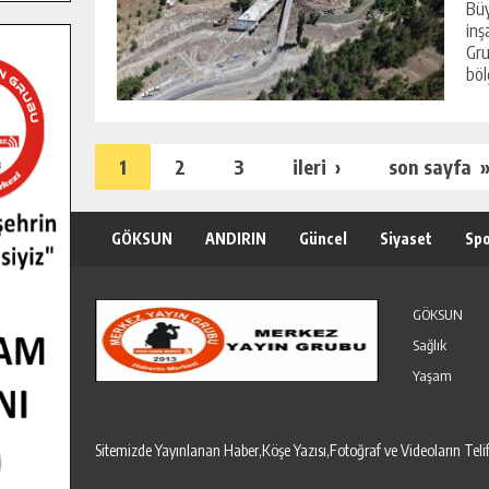
Büy
inş
Gru
böl
1
2
3
ileri ›
son sayfa 
GÖKSUN
ANDIRIN
Güncel
Siyaset
Sp
Özel Haber
Seri İlanlar
GÖKSUN
Sağlık
Yaşam
Sitemizde Yayınlanan Haber,Köşe Yazısı,Fotoğraf ve Videoların T