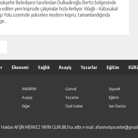
ükşehir Belediyesi tarafından Dulkadiroğlu Bertiz bölgesinde
a edilen yeni köprüde çalışmalar hızla ilerliyor. Kılağlı – Kabasakal
p Yolu üzerinde yükselen modern köprü, tamamlandığında
ge...
»
or
Ekonomi
Sağlık
Asayiş
Yazarlar
Eğitim
Kült
ANDIRIN
Güncel
Siyaset
Asayiş
Yazarlar
Eğitim
Diğer
Özel Haber
Seri İlanlar
elif Hakları AFŞİN MERKEZ YAYIN GURUBU'na aittir.e-mail: afsinmedyacenter@gmai