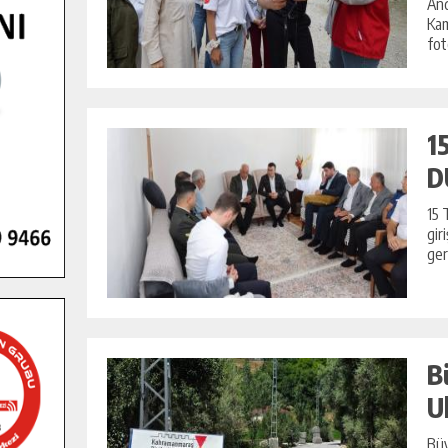
And
Kam
fot
1
D
15 
gir
ger
B
U
Büy