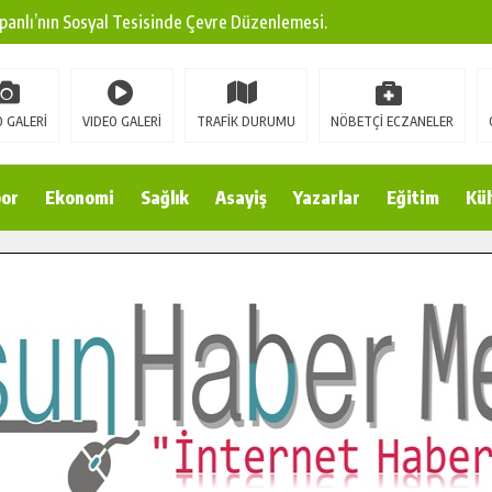
panlı’nın Sosyal Tesisinde Çevre Düzenlemesi.
ına Modern Ulaşım Yatırımı.
arı: Edinilen Bilgi Türk Tarımına Katkı Sağlayacak.
 GALERİ
VIDEO GALERİ
TRAFİK DURUMU
NÖBETÇİ ECZANELER
Sokak’ta Sıcak Asfalt Serimine Başladı.
 Yeni Medya ve Fotoğrafçılığı Keşfetti.
or
Ekonomi
Sağlık
Asayiş
Yazarlar
Eğitim
Kül
 DUALARLA ANILDI.
Ulaşım Konforunu Yükseltiyor.
ya’dan Başkan Cüce’ye Veda Ziyareti.
a Doğru.