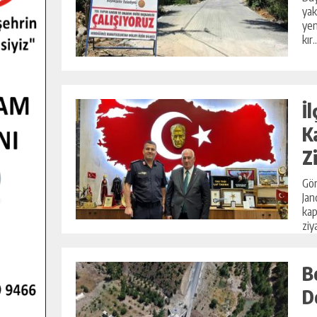
yak
yen
kır..
İ
K
Z
Gör
Jan
kap
ziya
B
D