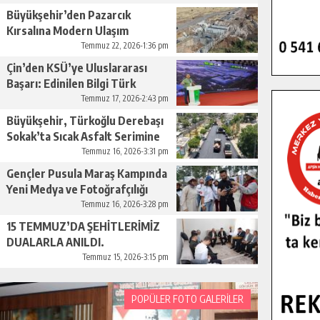
Büyükşehir’den Pazarcık
Kırsalına Modern Ulaşım
Yatırımı.
Temmuz 22, 2026-1:36 pm
Çin’den KSÜ’ye Uluslararası
Başarı: Edinilen Bilgi Türk
Tarımına Katkı Sağlayacak.
Temmuz 17, 2026-2:43 pm
Büyükşehir, Türkoğlu Derebaşı
Sokak’ta Sıcak Asfalt Serimine
Başladı.
Temmuz 16, 2026-3:31 pm
Gençler Pusula Maraş Kampında
Yeni Medya ve Fotoğrafçılığı
Keşfetti.
Temmuz 16, 2026-3:28 pm
15 TEMMUZ’DA ŞEHİTLERİMİZ
DUALARLA ANILDI.
Temmuz 15, 2026-3:15 pm
POPÜLER FOTO GALERİLER