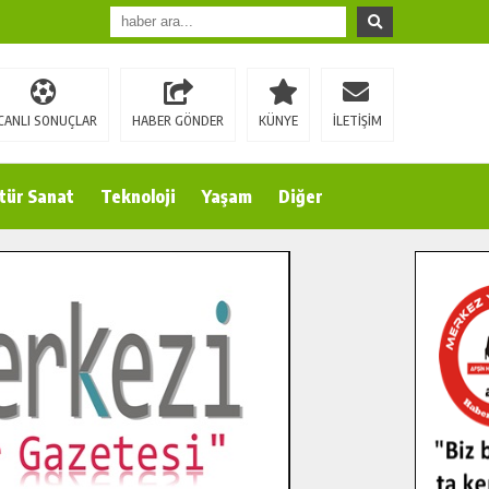
CANLI SONUÇLAR
HABER GÖNDER
KÜNYE
İLETİŞİM
tür Sanat
Teknoloji
Yaşam
Diğer