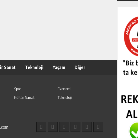
ür Sanat
Teknoloji
Yaşam
Diğer
Spor
Ekonomi
Kültür Sanat
Teknoloji
l.com