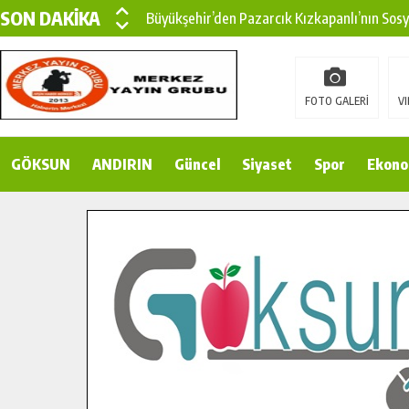
SON DAKİKA
Büyükşehir’den Pazarcık Kızkapanlı’nın Sos
Büyükşehir’den Pazarcık Kırsalına Modern Ul
Çin’den KSÜ’ye Uluslararası Başarı: Edinilen
FOTO GALERİ
VI
Büyükşehir, Türkoğlu Derebaşı Sokak’ta Sıca
GÖKSUN
ANDIRIN
Gençler Pusula Maraş Kampında Yeni Medya v
Güncel
Siyaset
Spor
Ekono
15 TEMMUZ’DA ŞEHİTLERİMİZ DUALARLA A
Büyükşehir, Göksun Kırsalında Ulaşım Konfor
İlçe Jandarma Komutanı Karakaya’dan Başkan
Bertiz’in Yeni Köprüsünde Sona Doğru.