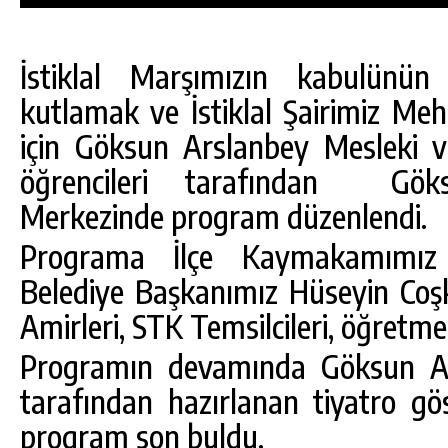
İstiklal Marşımızın kabulünü
kutlamak ve İstiklal Şairimiz M
için Göksun Arslanbey Mesleki v
öğrencileri tarafından Göks
Merkezinde program düzenlendi.
Programa İlçe Kaymakamımı
Belediye Başkanımız Hüseyin Co
Amirleri, STK Temsilcileri, öğretmen
DA
GÖKSUN HAFIZLIK KIZ KUR’AN KURSU
Programın devamında Göksun Ana
ÖĞRENCILERINE DARENDE GEZISI.
tarafından hazırlanan tiyatro göste
GÜNLÜK HABER AKIŞI
program son buldu.