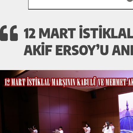
12 MART İSTİKL
AKİF ERSOY’U AN