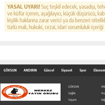
YASAL UYARI!
Suç teşkil edecek, yasadışı, tehd
ve küfür içeren, aşağılayıcı, küçük düşürücü, kab
kişilik haklarına zarar verici ya da benzeri nitel
türlü mali, hukuki, cezai, idari sorumluluk içeriği
GÖKSUN
ANDIRIN
Güncel
Siyaset
Spor
Ekonom
Özel Haber
Seri İlanlar
GÖKSUN
AN
Sağlık
As
Yaşam
Diğ