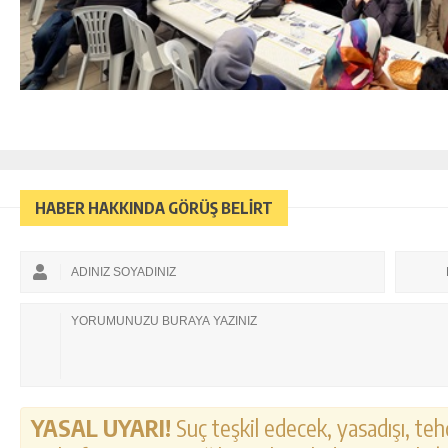
HABER HAKKINDA GÖRÜŞ BELİRT
YASAL UYARI!
Suç teşkil edecek, yasadışı, tehd