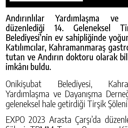
Andırınlılar Yardımlaşma ve 
düzenlediği 14. Geleneksel Tir
Belediyesi’nin ev sahipliğinde yoğun 
Katılımcılar, Kahramanmaraş gastr
tutan ve Andırın doktoru olarak bil
imkânı buldu.
Onikişubat Belediyesi, Kahra
Yardımlaşma ve Dayanışma Derneği
DA
GÖKSUN HAFIZLIK KIZ KUR’AN KURSU
geleneksel hale getirdiği Tirşik Şöleni
ÖĞRENCILERINE DARENDE GEZISI.
EXPO 2023 Arasta Çarşı’da düzenle
GÜNLÜK HABER AKIŞI