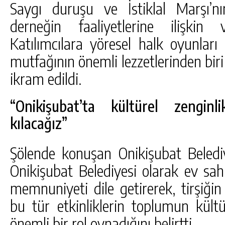
Saygı duruşu ve İstiklal Marşı’n
derneğin faaliyetlerine ilişkin 
Katılımcılara yöresel halk oyunlar
mutfağının önemli lezzetlerinden biri 
ikram edildi.
“Onikişubat’ta kültürel zenginl
kılacağız”
Şölende konuşan Onikişubat Beledi
Onikişubat Belediyesi olarak ev sa
memnuniyeti dile getirerek, tirşiği
bu tür etkinliklerin toplumun kült
önemli bir rol oynadığını belirtti.