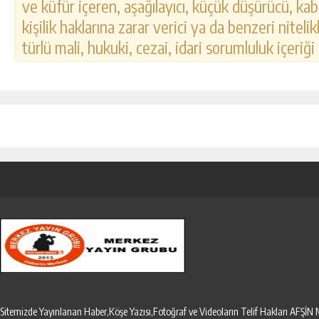
ve küfür içeren, aşağılayıcı, küçük düşürücü, kab
kişilik haklarına zarar verici ya da benzeri nitel
türlü mali, hukuki, cezai, idari sorumluluk içeriği
Sitemizde Yayınlanan Haber,Köşe Yazısı,Fotoğraf ve Videoların Telif Hakları AF