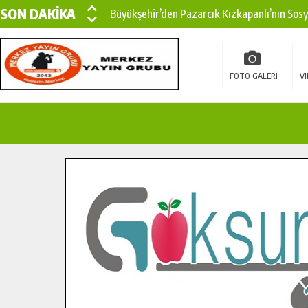
SON DAKİKA
Büyükşehir’den Pazarcık Kızkapanlı’nın Sos
Büyükşehir’den Pazarcık Kırsalına Modern Ul
Çin’den KSÜ’ye Uluslararası Başarı: Edinilen
FOTO GALERİ
VI
Büyükşehir, Türkoğlu Derebaşı Sokak’ta Sıca
Gençler Pusula Maraş Kampında Yeni Medya v
15 TEMMUZ’DA ŞEHİTLERİMİZ DUALARLA A
Büyükşehir, Göksun Kırsalında Ulaşım Konfor
İlçe Jandarma Komutanı Karakaya’dan Başkan
Bertiz’in Yeni Köprüsünde Sona Doğru.