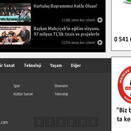
Kurtuluş Bayramımız Kutlu Olsun!
23.682 views kez izlendi
Başkan Mahçiçek’in eğitim vizyonu,
97 milyon TL’lik tesis ve projelerle
birleşti, gençlere umut oldu.
23.294 views kez izlendi
ür Sanat
Teknoloji
Yaşam
Diğer
Spor
Ekonomi
Kültür Sanat
Teknoloji
l.com