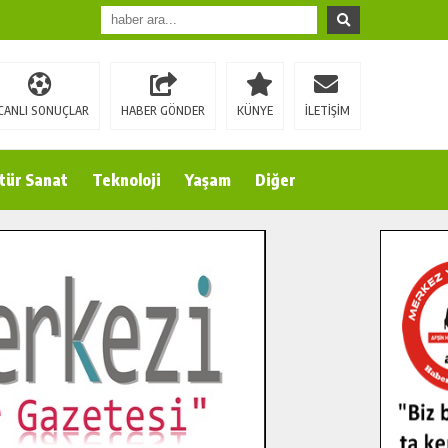
CANLI SONUÇLAR
HABER GÖNDER
KÜNYE
İLETİŞİM
tür Sanat
Teknoloji
Yaşam
Diğer