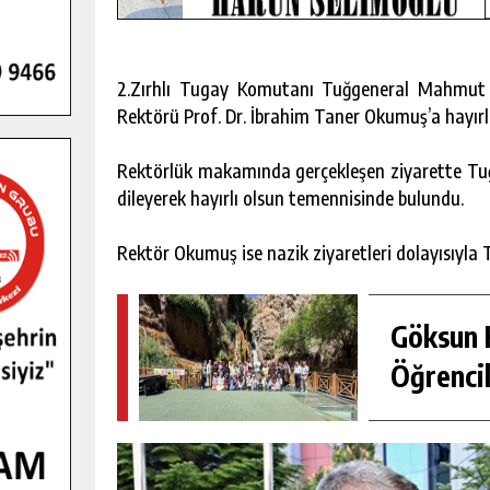
2.Zırhlı Tugay Komutanı Tuğgeneral Mahmut
Rektörü Prof. Dr. İbrahim Taner Okumuş’a hayırl
Rektörlük makamında gerçekleşen ziyarette Tuğ
dileyerek hayırlı olsun temennisinde bulundu.
Rektör Okumuş ise nazik ziyaretleri dolayısıyla
Göksun H
Öğrencil
GENÇLER PUSULA MARAŞ KAMPI
YENI MEDYA VE FOTOĞRAFÇILIĞI
KEŞFETTI.
GÜNLÜK HABER AKIŞI