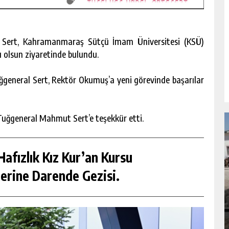
 Sert, Kahramanmaraş Sütçü İmam Üniversitesi (KSÜ)
ı olsun ziyaretinde bulundu.
general Sert, Rektör Okumuş’a yeni görevinde başarılar
 Tuğgeneral Mahmut Sert’e teşekkür etti.
afızlık Kız Kur’an Kursu
erine Darende Gezisi.
NDA
GÖKSUN HAFIZLIK KIZ KUR’AN KURSU
ÖĞRENCILERINE DARENDE GEZISI.
GÜNLÜK HABER AKIŞI