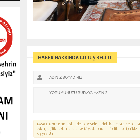
HABER HAKKINDA GÖRÜŞ BELİRT
YASAL UYARI!
Suç teşkil edecek, yasadışı, tehditkar, rahatsız edici, 
aykırı, kişilik haklarına zarar verici ya da benzeri niteliklerde içerikl
kişiye aittir.