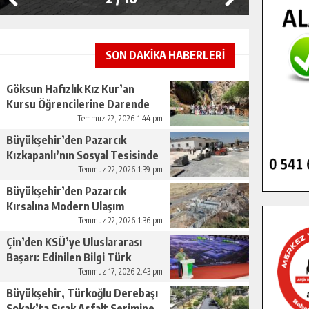
SON DAKİKA HABERLERİ
Göksun Hafızlık Kız Kur’an
Kursu Öğrencilerine Darende
Gezisi.
Temmuz 22, 2026-1:44 pm
Büyükşehir’den Pazarcık
Kızkapanlı’nın Sosyal Tesisinde
Çevre Düzenlemesi.
Temmuz 22, 2026-1:39 pm
Büyükşehir’den Pazarcık
Kırsalına Modern Ulaşım
Yatırımı.
Temmuz 22, 2026-1:36 pm
Çin’den KSÜ’ye Uluslararası
Başarı: Edinilen Bilgi Türk
Tarımına Katkı Sağlayacak.
Temmuz 17, 2026-2:43 pm
Büyükşehir, Türkoğlu Derebaşı
Sokak’ta Sıcak Asfalt Serimine