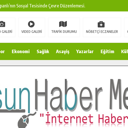
panlı’nın Sosyal Tesisinde Çevre Düzenlemesi.
ına Modern Ulaşım Yatırımı.
arı: Edinilen Bilgi Türk Tarımına Katkı Sağlayacak.
 GALERİ
VIDEO GALERİ
TRAFİK DURUMU
NÖBETÇİ ECZANELER
Sokak’ta Sıcak Asfalt Serimine Başladı.
 Yeni Medya ve Fotoğrafçılığı Keşfetti.
or
Ekonomi
Sağlık
Asayiş
Yazarlar
Eğitim
Kül
 DUALARLA ANILDI.
Ulaşım Konforunu Yükseltiyor.
ya’dan Başkan Cüce’ye Veda Ziyareti.
a Doğru.