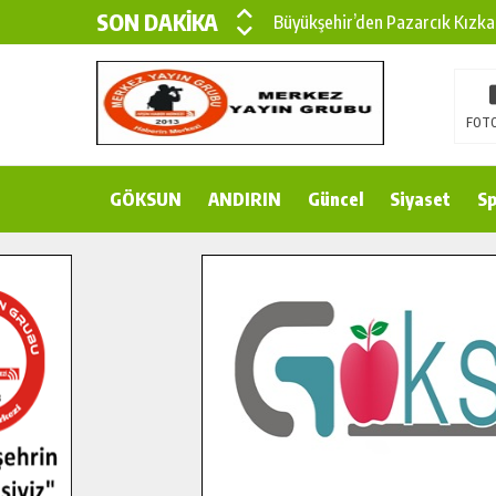
SON DAKİKA
Büyükşehir’den Pazarcık Kızka
Büyükşehir’den Pazarcık Kırsal
Çin’den KSÜ’ye Uluslararası Baş
FOTO
Büyükşehir, Türkoğlu Derebaşı 
GÖKSUN
ANDIRIN
Gençler Pusula Maraş Kampında
Güncel
Siyaset
Sp
15 TEMMUZ’DA ŞEHİTLERİMİZ
Büyükşehir, Göksun Kırsalında 
İlçe Jandarma Komutanı Karaka
Bertiz’in Yeni Köprüsünde Son