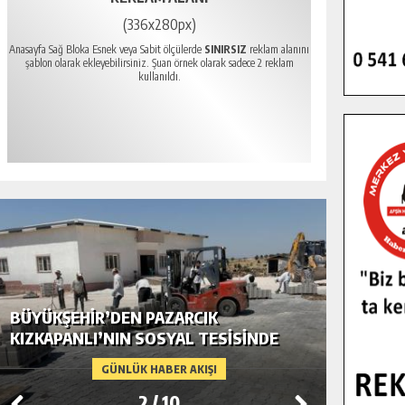
(336x280px)
Anasayfa Sağ Bloka Esnek veya Sabit ölçülerde
SINIRSIZ
reklam alanını
şablon olarak ekleyebilirsiniz. Şuan örnek olarak sadece 2 reklam
kullanıldı.
BÜYÜKŞEHIR’DEN PAZARCIK
BÜYÜKŞ
KIZKAPANLI’NIN SOSYAL TESISINDE
MODERN
ÇEVRE DÜZENLEMESI.
GÜNLÜK HABER AKIŞI
2
/
10