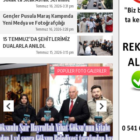
Başladı.
Temmuz 16, 2026-3:31 pm
Gençler Pusula Maraş Kampında
Yeni Medya ve Fotoğrafçılığı
Keşfetti.
Temmuz 16, 2026-3:28 pm
15 TEMMUZ’DA ŞEHİTLERİMİZ
DUALARLA ANILDI.
Temmuz 15, 2026-3:15 pm
POPÜLER FOTO GALERİLER