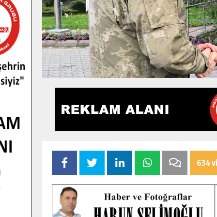
634 v