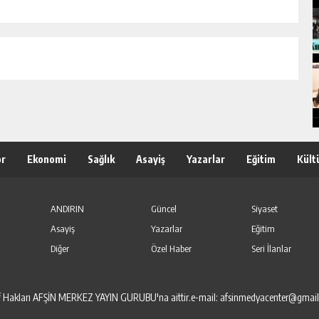
or
Ekonomi
Sağlık
Asayiş
Yazarlar
Eğitim
Kült
ANDIRIN
Güncel
Siyaset
Asayiş
Yazarlar
Eğitim
Diğer
Özel Haber
Seri İlanlar
elif Hakları AFŞİN MERKEZ YAYIN GURUBU'na aittir.e-mail: afsinmedyacenter@gmai