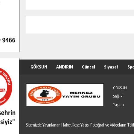
GÖKSUN
ANDIRIN
Güncel
Siyaset
Sp
Özel Haber
Seri İlanlar
GÖKSUN
Sağlık
Yaşam
Sitemizde Yayınlanan Haber,Köşe Yazısı,Fotoğraf ve Videoların T