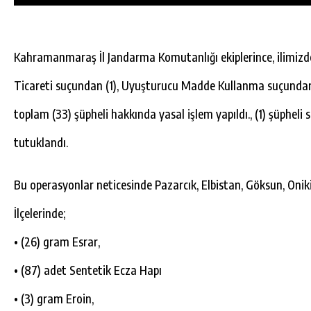
Kahramanmaraş İl Jandarma Komutanlığı ekiplerince, ilimiz
Ticareti suçundan (1), Uyuşturucu Madde Kullanma suçundan
toplam (33) şüpheli hakkında yasal işlem yapıldı., (1) şüpheli
tutuklandı.
Bu operasyonlar neticesinde Pazarcık, Elbistan, Göksun, Onik
İlçelerinde;
• (26) gram Esrar,
DA
GÖKSUN HAFIZLIK KIZ KUR’AN KURSU
ÖĞRENCILERINE DARENDE GEZISI.
• (87) adet Sentetik Ecza Hapı
GÜNLÜK HABER AKIŞI
• (3) gram Eroin,