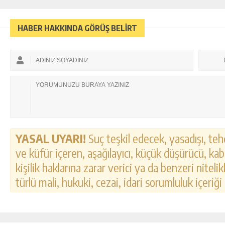
HABER HAKKINDA GÖRÜŞ BELİRT
YASAL UYARI!
Suç teşkil edecek, yasadışı, tehd
ve küfür içeren, aşağılayıcı, küçük düşürücü, kab
kişilik haklarına zarar verici ya da benzeri nitel
türlü mali, hukuki, cezai, idari sorumluluk içeriği