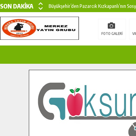
SON DAKİKA
Büyükşehir’den Pazarcık Kızkapanlı’nın Sos
Büyükşehir’den Pazarcık Kırsalına Modern Ul
Çin’den KSÜ’ye Uluslararası Başarı: Edinilen
FOTO GALERİ
VI
Büyükşehir, Türkoğlu Derebaşı Sokak’ta Sıca
Gençler Pusula Maraş Kampında Yeni Medya v
15 TEMMUZ’DA ŞEHİTLERİMİZ DUALARLA A
Büyükşehir, Göksun Kırsalında Ulaşım Konfor
İlçe Jandarma Komutanı Karakaya’dan Başkan
Bertiz’in Yeni Köprüsünde Sona Doğru.