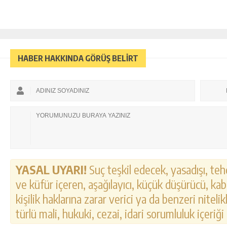
HABER HAKKINDA GÖRÜŞ BELİRT
YASAL UYARI!
Suç teşkil edecek, yasadışı, tehd
ve küfür içeren, aşağılayıcı, küçük düşürücü, kab
kişilik haklarına zarar verici ya da benzeri nitel
türlü mali, hukuki, cezai, idari sorumluluk içeriği