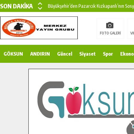
SON DAKİKA
Büyükşehir’den Pazarcık Kızkapanlı’nın Sos
Büyükşehir’den Pazarcık Kırsalına Modern Ul
Çin’den KSÜ’ye Uluslararası Başarı: Edinilen
FOTO GALERİ
VI
Büyükşehir, Türkoğlu Derebaşı Sokak’ta Sıca
GÖKSUN
ANDIRIN
Gençler Pusula Maraş Kampında Yeni Medya v
Güncel
Siyaset
Spor
Ekono
15 TEMMUZ’DA ŞEHİTLERİMİZ DUALARLA A
Büyükşehir, Göksun Kırsalında Ulaşım Konfor
İlçe Jandarma Komutanı Karakaya’dan Başkan
Bertiz’in Yeni Köprüsünde Sona Doğru.