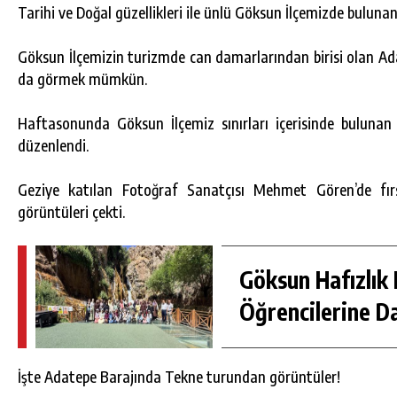
Tarihi ve Doğal güzellikleri ile ünlü Göksun İlçemizde bulun
Göksun İlçemizin turizmde can damarlarından birisi olan Ad
da görmek mümkün.
Haftasonunda Göksun İlçemiz sınırları içerisinde bulunan
düzenlendi.
Geziye katılan Fotoğraf Sanatçısı Mehmet Gören’de fır
görüntüleri çekti.
DA
GÖKSUN HAFIZLIK KIZ KUR’AN KURSU
Göksun Hafızlık 
ÖĞRENCILERINE DARENDE GEZISI.
Öğrencilerine D
GÜNLÜK HABER AKIŞI
İşte Adatepe Barajında Tekne turundan görüntüler!