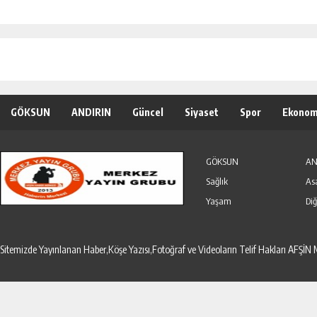
GÖKSUN
ANDIRIN
Güncel
Siyaset
Spor
Ekonom
Özel Haber
Seri İlanlar
GÖKSUN
AN
Sağlık
As
Yaşam
Diğ
Sitemizde Yayınlanan Haber,Köşe Yazısı,Fotoğraf ve Videoların Telif Hakları AF