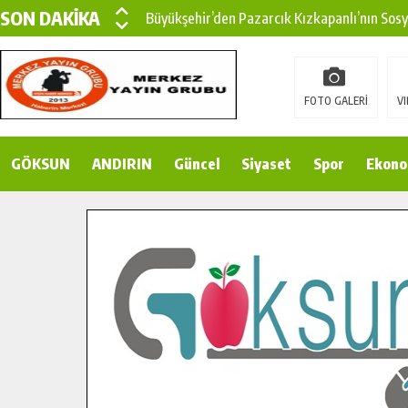
SON DAKİKA
Büyükşehir’den Pazarcık Kızkapanlı’nın Sos
Büyükşehir’den Pazarcık Kırsalına Modern Ul
Çin’den KSÜ’ye Uluslararası Başarı: Edinilen
FOTO GALERİ
VI
Büyükşehir, Türkoğlu Derebaşı Sokak’ta Sıca
GÖKSUN
ANDIRIN
Gençler Pusula Maraş Kampında Yeni Medya v
Güncel
Siyaset
Spor
Ekono
15 TEMMUZ’DA ŞEHİTLERİMİZ DUALARLA A
Büyükşehir, Göksun Kırsalında Ulaşım Konfor
İlçe Jandarma Komutanı Karakaya’dan Başkan
Bertiz’in Yeni Köprüsünde Sona Doğru.