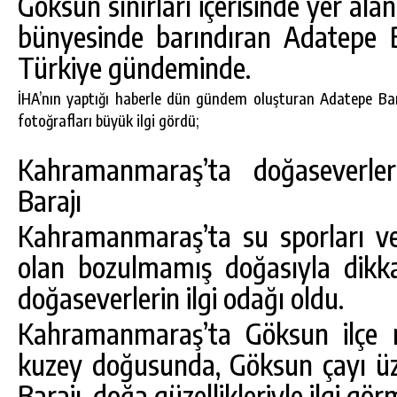
Göksun sınırları içerisinde yer alan
bünyesinde barındıran Adatepe Ba
Türkiye gündeminde.
İHA’nın yaptığı haberle dün gündem oluşturan Adatepe Bara
fotoğrafları büyük ilgi gördü;
Kahramanmaraş’ta doğaseverler
Barajı
Kahramanmaraş’ta su sporları ve k
olan bozulmamış doğasıyla dikk
DA
GÖKSUN HAFIZLIK KIZ KUR’AN KURSU
ÖĞRENCILERINE DARENDE GEZISI.
doğaseverlerin ilgi odağı oldu.
GÜNLÜK HABER AKIŞI
Kahramanmaraş’ta Göksun ilçe m
kuzey doğusunda, Göksun çayı üz
Barajı, doğa güzellikleriyle ilgi g