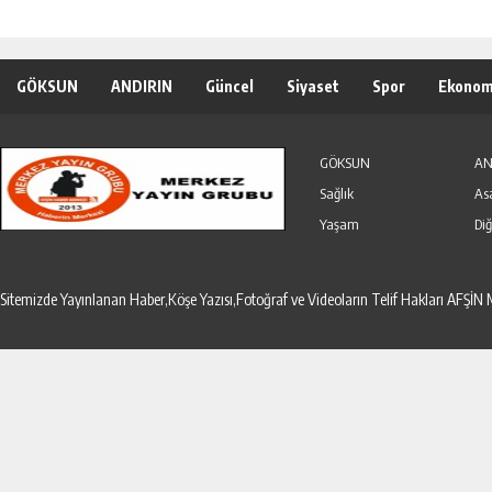
GÖKSUN
ANDIRIN
Güncel
Siyaset
Spor
Ekonom
Özel Haber
Seri İlanlar
GÖKSUN
AN
Sağlık
As
Yaşam
Diğ
Sitemizde Yayınlanan Haber,Köşe Yazısı,Fotoğraf ve Videoların Telif Hakları AF