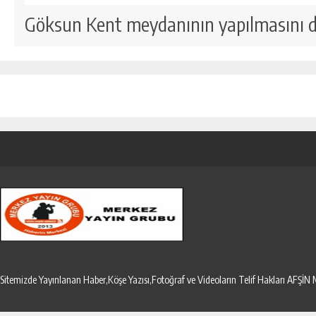
Göksun Kent meydanının yapılmasını dö
Sitemizde Yayınlanan Haber,Köşe Yazısı,Fotoğraf ve Videoların Telif Hakları AF