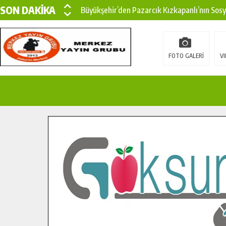
SON DAKİKA
Büyükşehir’den Pazarcık Kızkapanlı’nın Sos
Büyükşehir’den Pazarcık Kırsalına Modern Ul
Çin’den KSÜ’ye Uluslararası Başarı: Edinilen
FOTO GALERİ
VI
Büyükşehir, Türkoğlu Derebaşı Sokak’ta Sıca
Gençler Pusula Maraş Kampında Yeni Medya v
15 TEMMUZ’DA ŞEHİTLERİMİZ DUALARLA A
Büyükşehir, Göksun Kırsalında Ulaşım Konfor
İlçe Jandarma Komutanı Karakaya’dan Başkan
Bertiz’in Yeni Köprüsünde Sona Doğru.