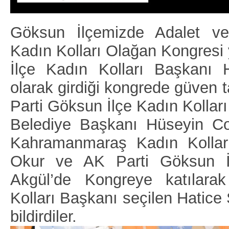
Göksun İlçemizde Adalet ve
Kadın Kolları Olağan Kongresi 
İlçe Kadın Kolları Başkanı 
olarak girdiği kongrede güven 
Parti Göksun İlçe Kadın Kolları
Belediye Başkanı Hüseyin Co
Kahramanmaraş Kadın Kolları
Okur ve AK Parti Göksun İ
Akgül’de Kongreye katılara
DA
GÖKSUN HAFIZLIK KIZ KUR’AN KURSU
ÖĞRENCILERINE DARENDE GEZISI.
Kolları Başkanı seçilen Hatice 
GÜNLÜK HABER AKIŞI
bildirdiler.