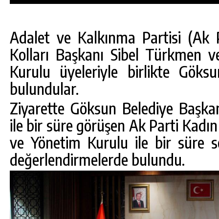
Adalet ve Kalkınma Partisi (Ak 
Kolları Başkanı Sibel Türkmen v
Kurulu üyeleriyle birlikte Göksu
bulundular.
Ziyarette Göksun Belediye Başka
ile bir süre görüşen Ak Parti Kadı
ve Yönetim Kurulu ile bir süre s
değerlendirmelerde bulundu.
DA
GÖKSUN HAFIZLIK KIZ KUR’AN KURSU
ÖĞRENCILERINE DARENDE GEZISI.
GÜNLÜK HABER AKIŞI