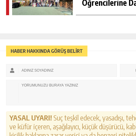
Öğrencilerine D
HABER HAKKINDA GÖRÜŞ BELİRT
YASAL UYARI!
Suç teşkil edecek, yasadışı, tehd
ve küfür içeren, aşağılayıcı, küçük düşürücü, kab
kişilik haklarına zarar verici ya da benzeri nitel