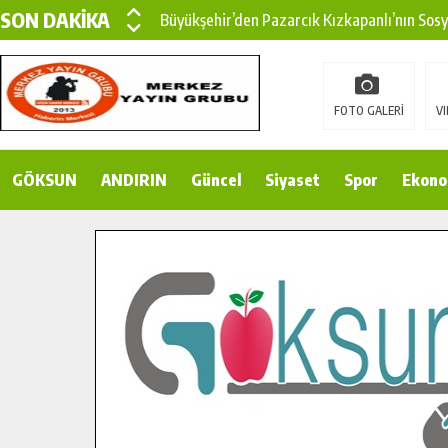
SON DAKİKA
Büyükşehir’den Pazarcık Kızkapanlı’nın Sos
Büyükşehir’den Pazarcık Kırsalına Modern Ul
Çin’den KSÜ’ye Uluslararası Başarı: Edinilen
FOTO GALERİ
VI
Büyükşehir, Türkoğlu Derebaşı Sokak’ta Sıca
GÖKSUN
ANDIRIN
Gençler Pusula Maraş Kampında Yeni Medya v
Güncel
Siyaset
Spor
Ekono
15 TEMMUZ’DA ŞEHİTLERİMİZ DUALARLA A
Büyükşehir, Göksun Kırsalında Ulaşım Konfor
İlçe Jandarma Komutanı Karakaya’dan Başkan
Bertiz’in Yeni Köprüsünde Sona Doğru.