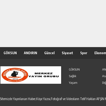
GÖKSUN
ANDIRIN
Güncel
Siyaset
Spor
Ekonom
Özel Haber
Seri İlanlar
GÖKSUN
AN
Sağlık
As
Yaşam
Diğ
Sitemizde Yayınlanan Haber,Köşe Yazısı,Fotoğraf ve Videoların Telif Hakları AF