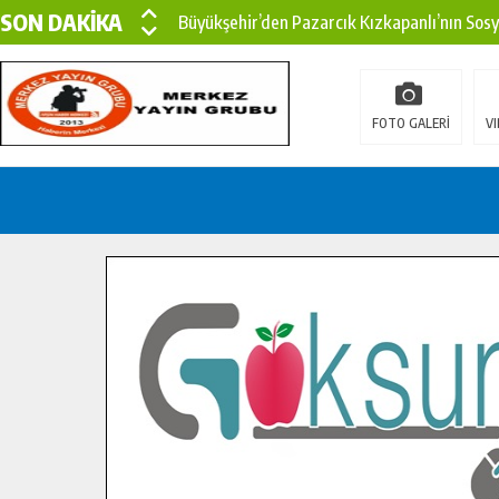
SON DAKİKA
Büyükşehir’den Pazarcık Kızkapanlı’nın Sos
Büyükşehir’den Pazarcık Kırsalına Modern Ul
Çin’den KSÜ’ye Uluslararası Başarı: Edinilen
FOTO GALERİ
VI
Büyükşehir, Türkoğlu Derebaşı Sokak’ta Sıca
Gençler Pusula Maraş Kampında Yeni Medya v
15 TEMMUZ’DA ŞEHİTLERİMİZ DUALARLA A
Büyükşehir, Göksun Kırsalında Ulaşım Konfor
İlçe Jandarma Komutanı Karakaya’dan Başkan
Bertiz’in Yeni Köprüsünde Sona Doğru.