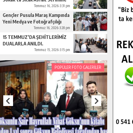
Başladı.
Temmuz 16, 2026-3:31 pm
Gençler Pusula Maraş Kampında
Yeni Medya ve Fotoğrafçılığı
Keşfetti.
Temmuz 16, 2026-3:28 pm
15 TEMMUZ’DA ŞEHİTLERİMİZ
DUALARLA ANILDI.
Temmuz 15, 2026-3:15 pm
POPÜLER FOTO GALERİLER