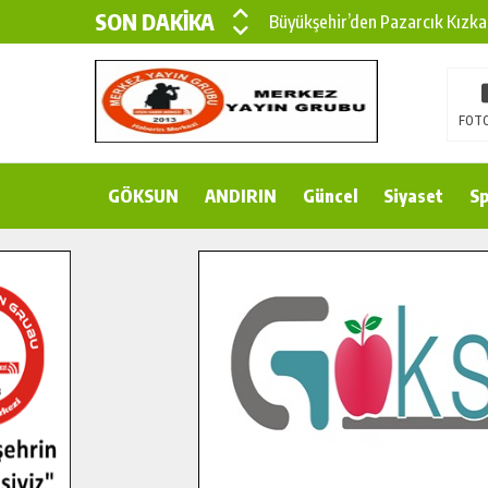
SON DAKİKA
Büyükşehir’den Pazarcık Kızka
Büyükşehir’den Pazarcık Kırsal
Çin’den KSÜ’ye Uluslararası Baş
FOTO
Büyükşehir, Türkoğlu Derebaşı 
GÖKSUN
ANDIRIN
Gençler Pusula Maraş Kampında
Güncel
Siyaset
Sp
15 TEMMUZ’DA ŞEHİTLERİMİZ
Büyükşehir, Göksun Kırsalında 
İlçe Jandarma Komutanı Karaka
Bertiz’in Yeni Köprüsünde Son