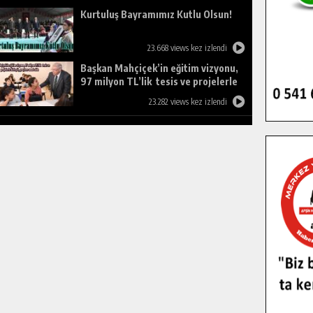
Kurtuluş Bayramımız Kutlu Olsun!
23.668 views kez izlendi
Başkan Mahçiçek’in eğitim vizyonu,
97 milyon TL’lik tesis ve projelerle
birleşti, gençlere umut oldu.
23.282 views kez izlendi