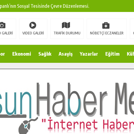
panlı’nın Sosyal Tesisinde Çevre Düzenlemesi.
ına Modern Ulaşım Yatırımı.
arı: Edinilen Bilgi Türk Tarımına Katkı Sağlayacak.
 GALERİ
VIDEO GALERİ
TRAFİK DURUMU
NÖBETÇİ ECZANELER
Sokak’ta Sıcak Asfalt Serimine Başladı.
 Yeni Medya ve Fotoğrafçılığı Keşfetti.
or
Ekonomi
Sağlık
Asayiş
Yazarlar
Eğitim
Kül
 DUALARLA ANILDI.
Ulaşım Konforunu Yükseltiyor.
ya’dan Başkan Cüce’ye Veda Ziyareti.
a Doğru.