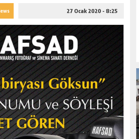
27 Ocak 2020 - 8:25
iews
NDA
GÖKSUN HAFIZLIK KIZ KUR’AN KURSU
ÖĞRENCILERINE DARENDE GEZISI.
GÜNLÜK HABER AKIŞI