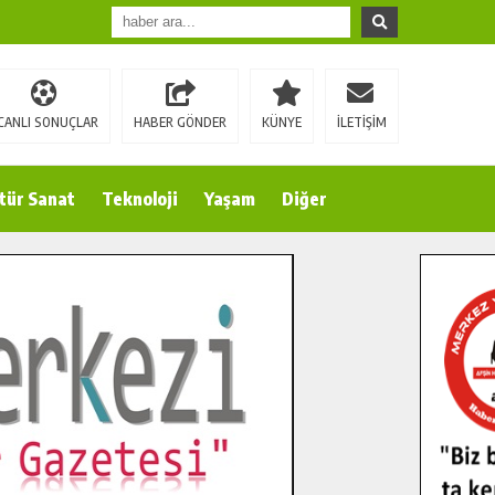
CANLI SONUÇLAR
HABER GÖNDER
KÜNYE
İLETİŞİM
tür Sanat
Teknoloji
Yaşam
Diğer