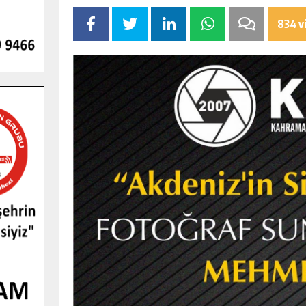
834 v
GENÇLER PUSULA MARAŞ KAMPI
YENI MEDYA VE FOTOĞRAFÇILIĞI
KEŞFETTI.
GÜNLÜK HABER AKIŞI