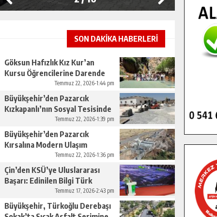
SON DAKİKA HABERLERİ
Göksun Hafızlık Kız Kur’an
Kursu Öğrencilerine Darende
Gezisi.
Temmuz 22, 2026-1:44 pm
Büyükşehir’den Pazarcık
Kızkapanlı’nın Sosyal Tesisinde
Çevre Düzenlemesi.
Temmuz 22, 2026-1:39 pm
Büyükşehir’den Pazarcık
Kırsalına Modern Ulaşım
Yatırımı.
Temmuz 22, 2026-1:36 pm
Çin’den KSÜ’ye Uluslararası
Başarı: Edinilen Bilgi Türk
Tarımına Katkı Sağlayacak.
Temmuz 17, 2026-2:43 pm
Büyükşehir, Türkoğlu Derebaşı
Sokak’ta Sıcak Asfalt Serimine