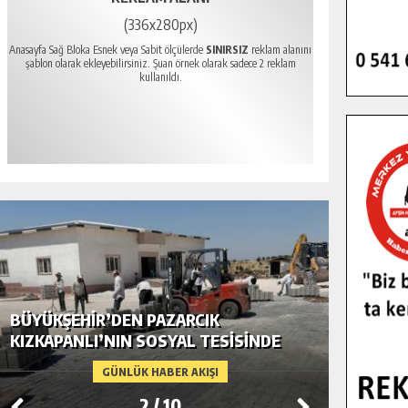
(336x280px)
Anasayfa Sağ Bloka Esnek veya Sabit ölçülerde
SINIRSIZ
reklam alanını
şablon olarak ekleyebilirsiniz. Şuan örnek olarak sadece 2 reklam
kullanıldı.
BÜYÜKŞEHIR’DEN PAZARCIK
BÜYÜKŞ
KIZKAPANLI’NIN SOSYAL TESISINDE
MODERN
ÇEVRE DÜZENLEMESI.
GÜNLÜK HABER AKIŞI
2
/
10