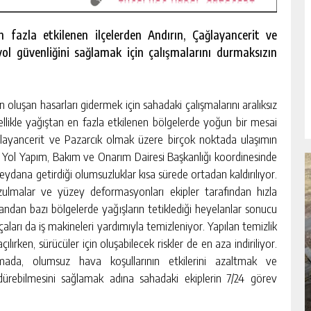
 fazla etkilenen ilçelerden Andırın, Çağlayancerit ve
ol güvenliğini sağlamak için çalışmalarını durmaksızın
n oluşan hasarları gidermek için sahadaki çalışmalarını aralıksız
likle yağıştan en fazla etkilenen bölgelerde yoğun bir mesai
ğlayancerit ve Pazarcık olmak üzere birçok noktada ulaşımın
Yol Yapım, Bakım ve Onarım Dairesi Başkanlığı koordinesinde
meydana getirdiği olumsuzluklar kısa sürede ortadan kaldırılıyor.
zulmalar ve yüzey deformasyonları ekipler tarafından hızla
yandan bazı bölgelerde yağışların tetiklediği heyelanlar sonucu
çaları da iş makineleri yardımıyla temizleniyor. Yapılan temizlik
RSU
BÜYÜKŞEHIR’DEN PAZARCIK
lırken, sürücüler için oluşabilecek riskler de en aza indiriliyor.
KIZKAPANLI’NIN SOSYAL TESISINDE
amada, olumsuz hava koşullarının etkilerini azaltmak ve
ÇEVRE DÜZENLEMESI.
dürebilmesini sağlamak adına sahadaki ekiplerin 7/24 görev
GÜNLÜK HABER AKIŞI