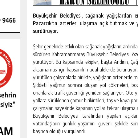
Büyükşehir Belediyesi, sağanak yağışlardan en
Pazarcık’ta arterleri ulaşıma açık tutmak ve y
sürdürüyor.
Şehir genelinde etkili olan sağanak yağışların ardında
sürdüren Kahramanmaraş Büyükşehir Belediyesi, özel
yürütüyor. Bu kapsamda ekipler, başta Andırın, Ça
aksamaması için kapsamlı müdahalelerde bulunuyor. 
yürütülen çalışmalarla birlikte, yağışların arterlerde 
Şiddetli yağmur sonrası oluşan yol çökmeleri, bo
onarılarak trafik güvenliği yeniden sağlanıyor. Öte 
yollara sürüklenen çamur birikintileri, taş ve kaya par
Ş KAMPINDA
GÖKSUN HAFIZLIK KIZ KUR’AN KU
çalışmaları sayesinde kapanan yollar tekrar ulaşıma açı
FÇILIĞI
ÖĞRENCILERINE DARENDE GEZISI.
Büyükşehir Belediyesi tarafından yapılan açıkl
vatandaşların günlük yaşamını güvenli şekilde sür
KIŞI
GÜNLÜK HABER AKIŞI
başında olduğu vurgulandı.