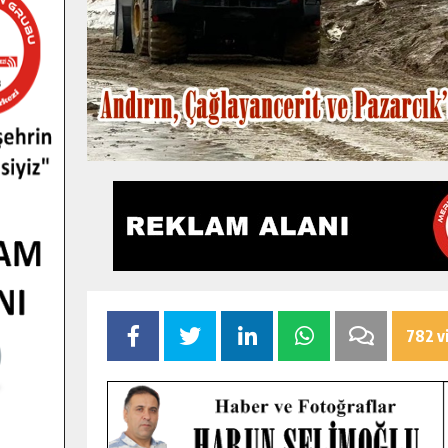
782 v