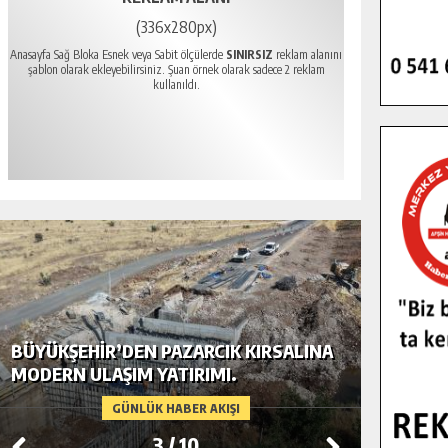
(336x280px)
Anasayfa Sağ Bloka Esnek veya Sabit ölçülerde
SINIRSIZ
reklam alanını
şablon olarak ekleyebilirsiniz. Şuan örnek olarak sadece 2 reklam
kullanıldı.
BÜYÜKŞEHIR’DEN PAZARCIK KIRSALINA
GÖKSUN
MODERN ULAŞIM YATIRIMI.
TEMMUZ
GÜNLÜK HABER AKIŞI
3
/
10