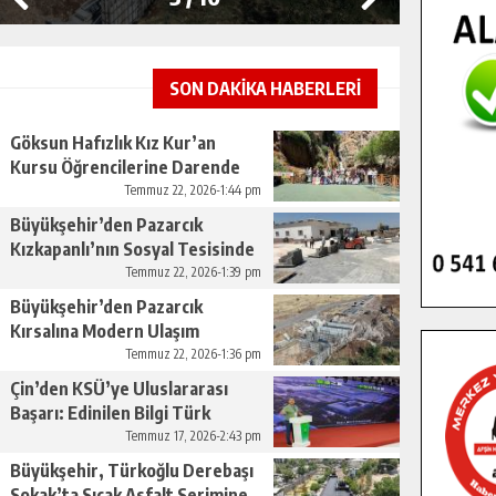
SON DAKİKA HABERLERİ
Göksun Hafızlık Kız Kur’an
Kursu Öğrencilerine Darende
Gezisi.
Temmuz 22, 2026-1:44 pm
Büyükşehir’den Pazarcık
Kızkapanlı’nın Sosyal Tesisinde
Çevre Düzenlemesi.
Temmuz 22, 2026-1:39 pm
Büyükşehir’den Pazarcık
Kırsalına Modern Ulaşım
Yatırımı.
Temmuz 22, 2026-1:36 pm
Çin’den KSÜ’ye Uluslararası
Başarı: Edinilen Bilgi Türk
Tarımına Katkı Sağlayacak.
Temmuz 17, 2026-2:43 pm
Büyükşehir, Türkoğlu Derebaşı
Sokak’ta Sıcak Asfalt Serimine