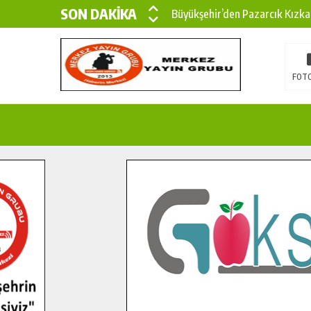
SON DAKİKA
Büyükşehir’den Pazarcık Kırsal
Çin’den KSÜ’ye Uluslararası Baş
Büyükşehir, Türkoğlu Derebaşı 
FOTO
Gençler Pusula Maraş Kampında
15 TEMMUZ’DA ŞEHİTLERİMİZ
Büyükşehir, Göksun Kırsalında 
İlçe Jandarma Komutanı Karaka
Bertiz’in Yeni Köprüsünde Son