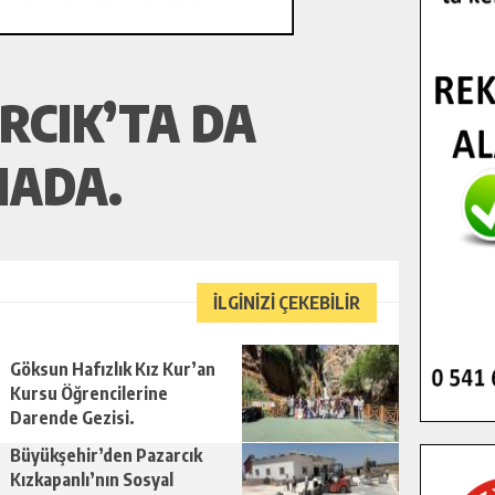
RCIK’TA DA
HADA.
İLGİNİZİ ÇEKEBİLİR
Göksun Hafızlık Kız Kur’an
Kursu Öğrencilerine
Darende Gezisi.
Büyükşehir’den Pazarcık
Kızkapanlı’nın Sosyal