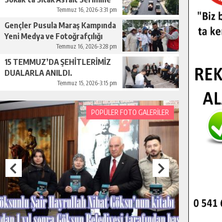
Başladı.
Temmuz 16, 2026-3:31 pm
Gençler Pusula Maraş Kampında
Yeni Medya ve Fotoğrafçılığı
Keşfetti.
Temmuz 16, 2026-3:28 pm
15 TEMMUZ’DA ŞEHİTLERİMİZ
DUALARLA ANILDI.
Temmuz 15, 2026-3:15 pm
POPÜLER FOTO GALERİLER