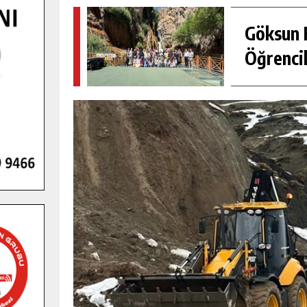
Göksun H
Öğrencil