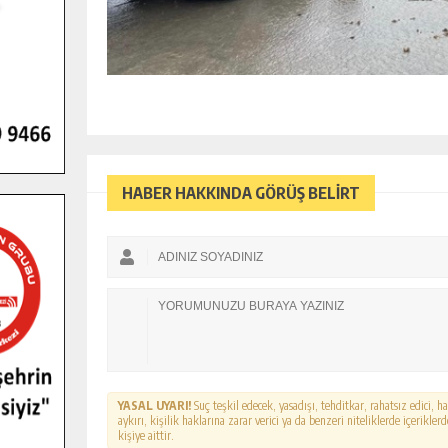
HABER HAKKINDA GÖRÜŞ BELİRT
YASAL UYARI!
Suç teşkil edecek, yasadışı, tehditkar, rahatsız edici, 
aykırı, kişilik haklarına zarar verici ya da benzeri niteliklerde içerikl
kişiye aittir.