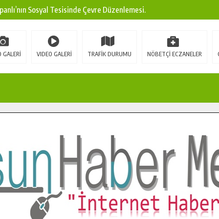
ına Modern Ulaşım Yatırımı.
arı: Edinilen Bilgi Türk Tarımına Katkı Sağlayacak.
Sokak’ta Sıcak Asfalt Serimine Başladı.
 GALERİ
VIDEO GALERİ
TRAFİK DURUMU
NÖBETÇİ ECZANELER
 Yeni Medya ve Fotoğrafçılığı Keşfetti.
 DUALARLA ANILDI.
Ulaşım Konforunu Yükseltiyor.
ya’dan Başkan Cüce’ye Veda Ziyareti.
a Doğru.