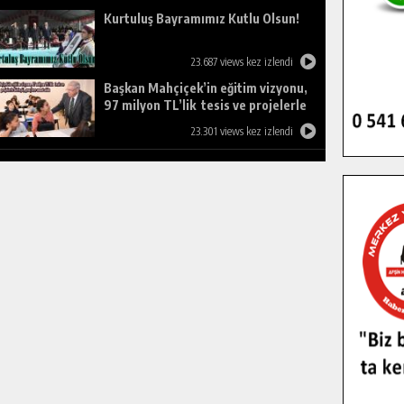
Kurtuluş Bayramımız Kutlu Olsun!
23.687 views kez izlendi
Başkan Mahçiçek’in eğitim vizyonu,
97 milyon TL’lik tesis ve projelerle
birleşti, gençlere umut oldu.
23.301 views kez izlendi