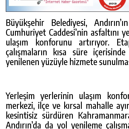
Büyükşehir Belediyesi, Andırın’ı
Cumhuriyet Caddesi’nin asfaltını y
ulaşım konforunu artırıyor. Eta
çalışmaların kısa süre içerisin
yenilenen yüzüyle hizmete sunulmas
Yerleşim yerlerinin ulaşım konfo
DA
GÖKSUN HAFIZLIK KIZ KUR’AN KURSU
merkezi, ilçe ve kırsal mahalle ayı
ÖĞRENCILERINE DARENDE GEZISI.
kesintisiz sürdüren Kahramanmara
GÜNLÜK HABER AKIŞI
Andırın’da da yol yenileme çalışm