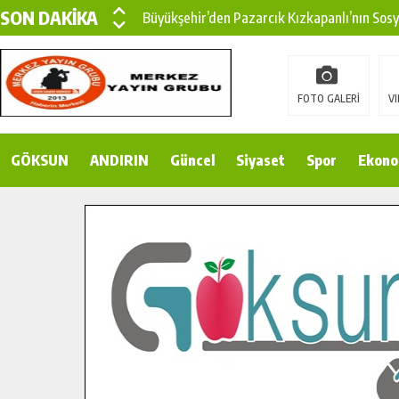
SON DAKİKA
Büyükşehir’den Pazarcık Kızkapanlı’nın Sos
Büyükşehir’den Pazarcık Kırsalına Modern Ul
Çin’den KSÜ’ye Uluslararası Başarı: Edinilen
FOTO GALERİ
VI
Büyükşehir, Türkoğlu Derebaşı Sokak’ta Sıca
GÖKSUN
ANDIRIN
Gençler Pusula Maraş Kampında Yeni Medya v
Güncel
Siyaset
Spor
Ekono
15 TEMMUZ’DA ŞEHİTLERİMİZ DUALARLA A
Büyükşehir, Göksun Kırsalında Ulaşım Konfor
İlçe Jandarma Komutanı Karakaya’dan Başkan
Bertiz’in Yeni Köprüsünde Sona Doğru.