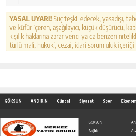
YASAL UYARI!
Suç teşkil edecek, yasadışı, tehd
ve küfür içeren, aşağılayıcı, küçük düşürücü, kab
kişilik haklarına zarar verici ya da benzeri nitel
türlü mali, hukuki, cezai, idari sorumluluk içeriği
GÖKSUN
ANDIRIN
Güncel
Siyaset
Spor
Ekonom
Özel Haber
Seri İlanlar
GÖKSUN
AN
Sağlık
As