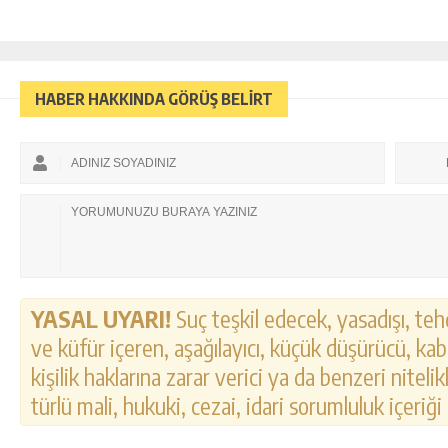
HABER HAKKINDA GÖRÜŞ BELİRT
YASAL UYARI!
Suç teşkil edecek, yasadışı, tehd
ve küfür içeren, aşağılayıcı, küçük düşürücü, kab
kişilik haklarına zarar verici ya da benzeri nitel
türlü mali, hukuki, cezai, idari sorumluluk içeriği