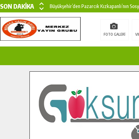
SON DAKİKA
Büyükşehir’den Pazarcık Kızkapanlı’nın Sos
Büyükşehir’den Pazarcık Kırsalına Modern Ul
Çin’den KSÜ’ye Uluslararası Başarı: Edinilen
FOTO GALERİ
VI
Büyükşehir, Türkoğlu Derebaşı Sokak’ta Sıca
Gençler Pusula Maraş Kampında Yeni Medya v
15 TEMMUZ’DA ŞEHİTLERİMİZ DUALARLA A
Büyükşehir, Göksun Kırsalında Ulaşım Konfor
İlçe Jandarma Komutanı Karakaya’dan Başkan
Bertiz’in Yeni Köprüsünde Sona Doğru.