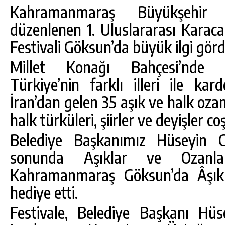
Kahramanmaraş Büyükşehir B
düzenlenen 1. Uluslararası Karac
Festivali Göksun’da büyük ilgi görd
Millet Konağı Bahçesi’nde d
Türkiye’nin farklı illeri ile k
İran’dan gelen 35 aşık ve halk ozan
halk türküleri, şiirler ve deyişler c
Belediye Başkanımız Hüseyin Co
sonunda Aşıklar ve Ozanlar
Kahramanmaraş Göksun’da Âşıklı
DA
GÖKSUN HAFIZLIK KIZ KUR’AN KURSU
ÖĞRENCILERINE DARENDE GEZISI.
hediye etti.
GÜNLÜK HABER AKIŞI
Festivale, Belediye Başkanı Hüs