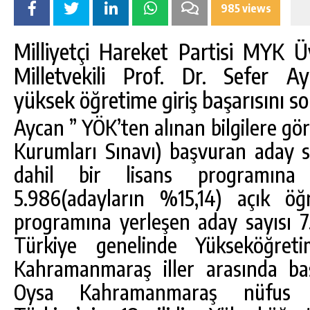
985 views
Milliyetçi Hareket Partisi MYK
Milletvekili Prof. Dr. Sefer A
yüksek öğretime giriş başarısını so
Aycan ” YÖK’ten alınan bilgilere gö
Kurumları Sınavı) başvuran aday sa
dahil bir lisans programına
5.986(adayların %15,14) açık öğ
DA
GÖKSUN HAFIZLIK KIZ KUR’AN KURSU
programına yerleşen aday sayısı 7.
ÖĞRENCILERINE DARENDE GEZISI.
Türkiye genelinde Yükseköğreti
GÜNLÜK HABER AKIŞI
Kahramanmaraş iller arasında baş
Oysa Kahramanmaraş nüfus b