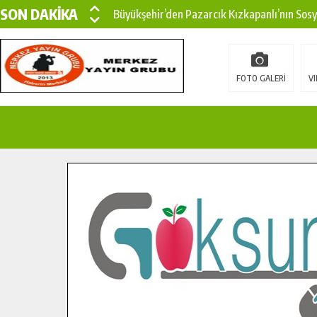
SON DAKİKA
Büyükşehir’den Pazarcık Kızkapanlı’nın Sos
Büyükşehir’den Pazarcık Kırsalına Modern Ul
Çin’den KSÜ’ye Uluslararası Başarı: Edinilen
FOTO GALERİ
VI
Büyükşehir, Türkoğlu Derebaşı Sokak’ta Sıca
Gençler Pusula Maraş Kampında Yeni Medya v
15 TEMMUZ’DA ŞEHİTLERİMİZ DUALARLA A
Büyükşehir, Göksun Kırsalında Ulaşım Konfor
İlçe Jandarma Komutanı Karakaya’dan Başkan
Bertiz’in Yeni Köprüsünde Sona Doğru.