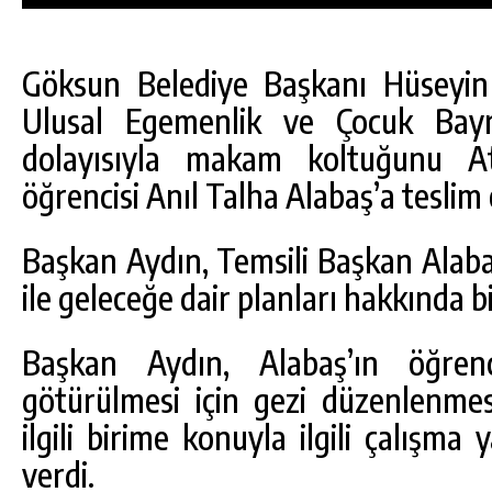
Göksun Belediye Başkanı Hüseyin
Ulusal Egemenlik ve Çocuk Bayra
dolayısıyla makam koltuğunu At
öğrencisi Anıl Talha Alabaş’a teslim e
Başkan Aydın, Temsili Başkan Alaba
ile geleceğe dair planları hakkında bi
Başkan Aydın, Alabaş’ın öğrenc
DA
GÖKSUN HAFIZLIK KIZ KUR’AN KURSU
götürülmesi için gezi düzenlenmes
ÖĞRENCILERINE DARENDE GEZISI.
ilgili birime konuyla ilgili çalışm
GÜNLÜK HABER AKIŞI
verdi.