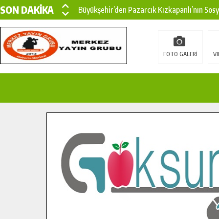
SON DAKİKA
Büyükşehir’den Pazarcık Kızkapanlı’nın Sos
Büyükşehir’den Pazarcık Kırsalına Modern Ul
Çin’den KSÜ’ye Uluslararası Başarı: Edinilen
FOTO GALERİ
VI
Büyükşehir, Türkoğlu Derebaşı Sokak’ta Sıca
Gençler Pusula Maraş Kampında Yeni Medya v
15 TEMMUZ’DA ŞEHİTLERİMİZ DUALARLA A
Büyükşehir, Göksun Kırsalında Ulaşım Konfor
İlçe Jandarma Komutanı Karakaya’dan Başkan
Bertiz’in Yeni Köprüsünde Sona Doğru.