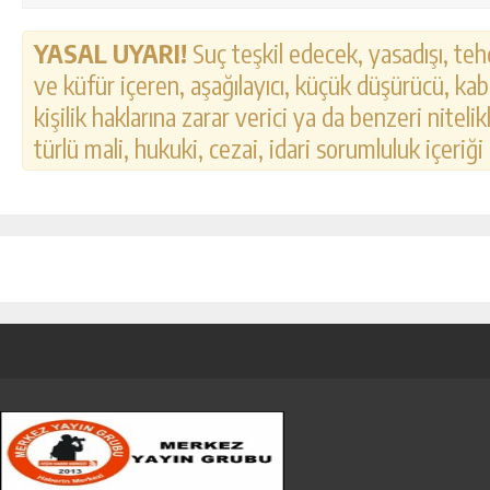
YASAL UYARI!
Suç teşkil edecek, yasadışı, tehd
ve küfür içeren, aşağılayıcı, küçük düşürücü, kab
kişilik haklarına zarar verici ya da benzeri nitel
türlü mali, hukuki, cezai, idari sorumluluk içeriği