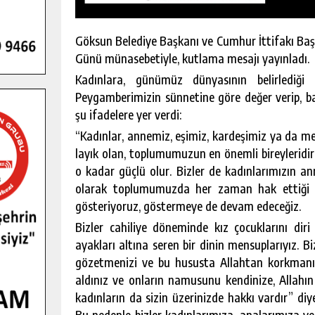
Göksun Belediye Başkanı ve Cumhur İttifakı Ba
Günü münasebetiyle, kutlama mesajı yayınladı.
Kadınlara, günümüz dünyasının belirlediği
Peygamberimizin sünnetine göre değer verip, ba
şu ifadelere yer verdi:
“Kadınlar, annemiz, eşimiz, kardeşimiz ya da m
layık olan, toplumumuzun en önemli bireyleridir
o kadar güçlü olur. Bizler de kadınlarımızın an
olarak toplumumuzda her zaman hak ettiği ye
gösteriyoruz, göstermeye de devam edeceğiz.
Bizler cahiliye döneminde kız çocuklarını dir
ayakları altına seren bir dinin mensuplarıyız. Bi
Ş KAMPINDA
GÖKSUN HAFIZLIK KIZ KUR’AN KU
gözetmenizi ve bu hususta Allahtan korkmanızı
FÇILIĞI
ÖĞRENCILERINE DARENDE GEZISI.
aldınız ve onların namusunu kendinize, Allahın e
KIŞI
GÜNLÜK HABER AKIŞI
kadınların da sizin üzerinizde hakkı vardır” d
Bu nedenle bizler kadınlarımıza, analarımıza ve