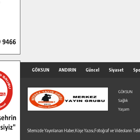
GÖKSUN
ANDIRIN
Güncel
Siyaset
Sp
Özel Haber
Seri İlanlar
GÖKSUN
Sağlık
Yaşam
Sitemizde Yayınlanan Haber,Köşe Yazısı,Fotoğraf ve Videoların T