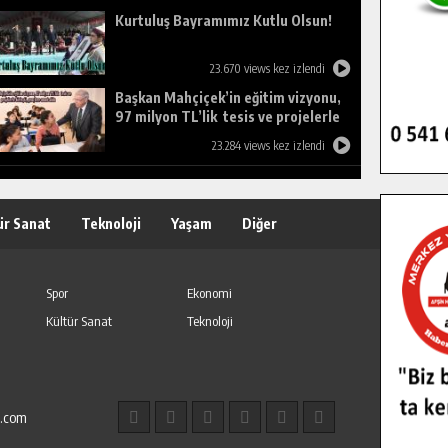
Kurtuluş Bayramımız Kutlu Olsun!
23.670 views kez izlendi
Başkan Mahçiçek’in eğitim vizyonu,
97 milyon TL’lik tesis ve projelerle
birleşti, gençlere umut oldu.
23.284 views kez izlendi
ür Sanat
Teknoloji
Yaşam
Diğer
Spor
Ekonomi
Kültür Sanat
Teknoloji
l.com