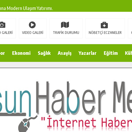
ına Modern Ulaşım Yatırımı.
arı: Edinilen Bilgi Türk Tarımına Katkı Sağlayacak.
Sokak’ta Sıcak Asfalt Serimine Başladı.
 GALERİ
VIDEO GALERİ
TRAFİK DURUMU
NÖBETÇİ ECZANELER
 Yeni Medya ve Fotoğrafçılığı Keşfetti.
 DUALARLA ANILDI.
or
Ekonomi
Sağlık
Asayiş
Yazarlar
Eğitim
Kül
Ulaşım Konforunu Yükseltiyor.
ya’dan Başkan Cüce’ye Veda Ziyareti.
a Doğru.