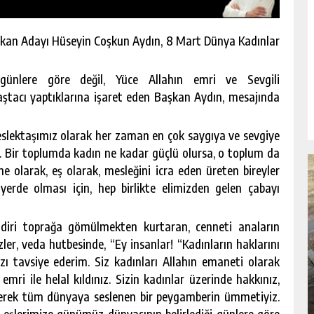
şkan Adayı Hüseyin Coşkun Aydın, 8 Mart Dünya Kadınlar
 günlere göre değil, Yüce Allahın emri ve Sevgili
ştacı yaptıklarına işaret eden Başkan Aydın, mesajında
eslektaşımız olarak her zaman en çok saygıya ve sevgiye
. Bir toplumda kadın ne kadar güçlü olursa, o toplum da
ne olarak, eş olarak, mesleğini icra eden üreten bireyler
rde olması için, hep birlikte elimizden gelen çabayı
i diri toprağa gömülmekten kurtaran, cenneti anaların
zler, veda hutbesinde, “Ey insanlar! “Kadınların haklarını
RSU
BÜYÜKŞEHIR’DEN PAZARCIK
 tavsiye ederim. Siz kadınları Allahın emaneti olarak
KIZKAPANLI’NIN SOSYAL TESISINDE
ÇEVRE DÜZENLEMESI.
mri ile helal kıldınız. Sizin kadınlar üzerinde hakkınız,
GÜNLÜK HABER AKIŞI
iyerek tüm dünyaya seslenen bir peygamberin ümmetiyiz.
 eşlerimize günümüz dünyasının belirlediği günlere göre