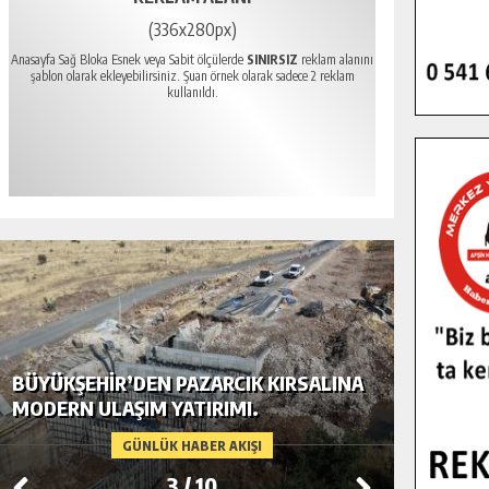
(336x280px)
Anasayfa Sağ Bloka Esnek veya Sabit ölçülerde
SINIRSIZ
reklam alanını
şablon olarak ekleyebilirsiniz. Şuan örnek olarak sadece 2 reklam
kullanıldı.
BÜYÜKŞEHIR’DEN PAZARCIK KIRSALINA
GÖKSUN
MODERN ULAŞIM YATIRIMI.
TEMMUZ
GÜNLÜK HABER AKIŞI
3
/
10