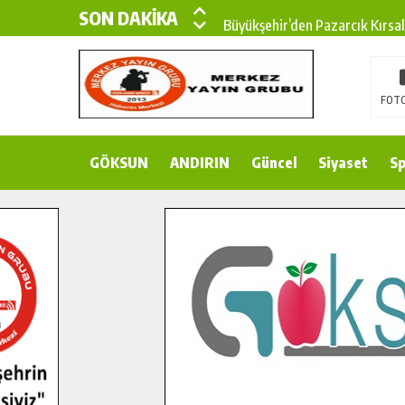
SON DAKİKA
Büyükşehir’den Pazarcık Kırsal
Çin’den KSÜ’ye Uluslararası Baş
Büyükşehir, Türkoğlu Derebaşı 
FOTO
Gençler Pusula Maraş Kampında
GÖKSUN
ANDIRIN
15 TEMMUZ’DA ŞEHİTLERİMİZ
Güncel
Siyaset
Sp
Büyükşehir, Göksun Kırsalında 
İlçe Jandarma Komutanı Karaka
Bertiz’in Yeni Köprüsünde Son