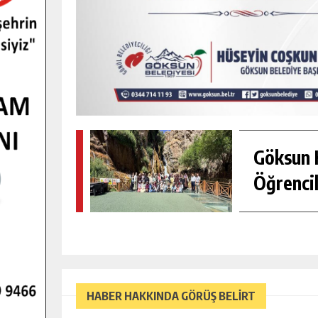
Göksun H
Öğrencil
HABER HAKKINDA GÖRÜŞ BELİRT