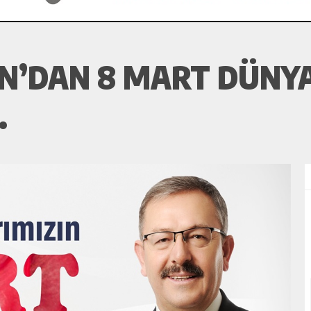
N’DAN 8 MART DÜNY
.