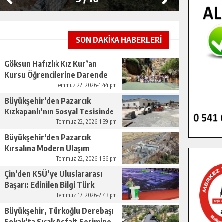
SON DAKİKA HABERLERİ
Göksun Hafızlık Kız Kur’an
Kursu Öğrencilerine Darende
Gezisi.
Temmuz 22, 2026-1:44 pm
Büyükşehir’den Pazarcık
Kızkapanlı’nın Sosyal Tesisinde
Çevre Düzenlemesi.
Temmuz 22, 2026-1:39 pm
Büyükşehir’den Pazarcık
Kırsalına Modern Ulaşım
Yatırımı.
Temmuz 22, 2026-1:36 pm
Çin’den KSÜ’ye Uluslararası
Başarı: Edinilen Bilgi Türk
Tarımına Katkı Sağlayacak.
Temmuz 17, 2026-2:43 pm
Büyükşehir, Türkoğlu Derebaşı
Sokak’ta Sıcak Asfalt Serimine