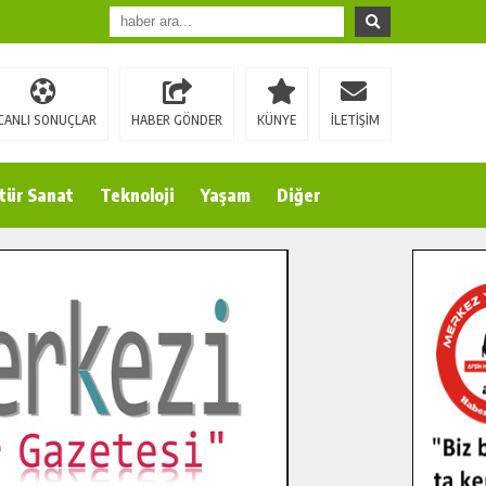
CANLI SONUÇLAR
HABER GÖNDER
KÜNYE
İLETİŞİM
tür Sanat
Teknoloji
Yaşam
Diğer