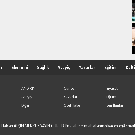
or
Ekonomi
Sağlık
Asayiş
Yazarlar
Eğitim
Kült
ANDIRIN
Güncel
Siyaset
Asayiş
Yazarlar
Eğitim
Diğer
Özel Haber
Seri İlanlar
elif Hakları AFŞİN MERKEZ YAYIN GURUBU'na aittir.e-mail: afsinmedyacenter@gmai