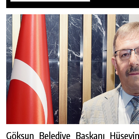
DA
GÖKSUN HAFIZLIK KIZ KUR’AN KURSU
ÖĞRENCILERINE DARENDE GEZISI.
GÜNLÜK HABER AKIŞI
Göksun Belediye Başkanı Hüseyi