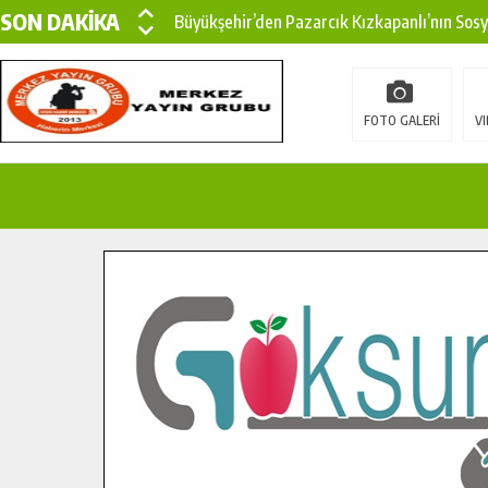
SON DAKİKA
Büyükşehir’den Pazarcık Kızkapanlı’nın Sos
Büyükşehir’den Pazarcık Kırsalına Modern Ul
Çin’den KSÜ’ye Uluslararası Başarı: Edinilen
FOTO GALERİ
VI
Büyükşehir, Türkoğlu Derebaşı Sokak’ta Sıca
Gençler Pusula Maraş Kampında Yeni Medya v
15 TEMMUZ’DA ŞEHİTLERİMİZ DUALARLA A
Büyükşehir, Göksun Kırsalında Ulaşım Konfor
İlçe Jandarma Komutanı Karakaya’dan Başkan
Bertiz’in Yeni Köprüsünde Sona Doğru.