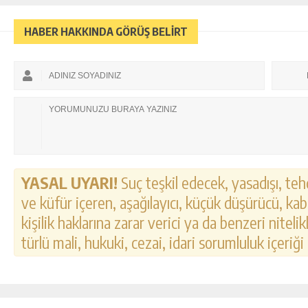
HABER HAKKINDA GÖRÜŞ BELİRT
YASAL UYARI!
Suç teşkil edecek, yasadışı, tehd
ve küfür içeren, aşağılayıcı, küçük düşürücü, kab
kişilik haklarına zarar verici ya da benzeri nitel
türlü mali, hukuki, cezai, idari sorumluluk içeriği