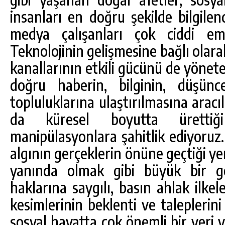
insanları en doğru şekilde bilgilen
medya çalışanları çok ciddi em
Teknolojinin gelişmesine bağlı olarak
kanallarının etkili gücünü de yönet
doğru haberin, bilginin, düşün
topluluklarına ulaştırılmasına arac
da küresel boyutta ürettiğ
manipülasyonlara şahitlik ediyoruz. B
algının gerçeklerin önüne geçtiği y
yanında olmak gibi büyük bir gö
haklarına saygılı, basın ahlak ilk
kesimlerinin beklenti ve taleplerin
sosyal hayatta çok önemli bir yeri v