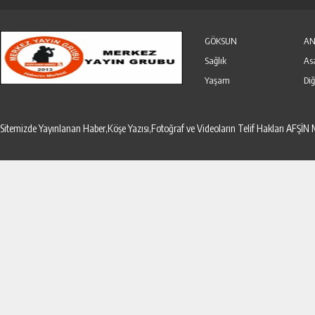
Özel Haber
Seri İlanlar
GÖKSUN
AN
Sağlık
As
Yaşam
Diğ
Sitemizde Yayınlanan Haber,Köşe Yazısı,Fotoğraf ve Videoların Telif Hakları AF