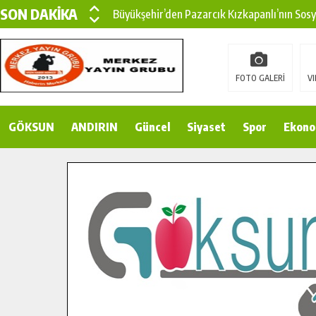
SON DAKİKA
Büyükşehir’den Pazarcık Kırsalına Modern Ul
Çin’den KSÜ’ye Uluslararası Başarı: Edinilen
Büyükşehir, Türkoğlu Derebaşı Sokak’ta Sıca
FOTO GALERİ
VI
Gençler Pusula Maraş Kampında Yeni Medya v
GÖKSUN
ANDIRIN
15 TEMMUZ’DA ŞEHİTLERİMİZ DUALARLA A
Güncel
Siyaset
Spor
Ekono
Büyükşehir, Göksun Kırsalında Ulaşım Konfor
İlçe Jandarma Komutanı Karakaya’dan Başkan
Bertiz’in Yeni Köprüsünde Sona Doğru.