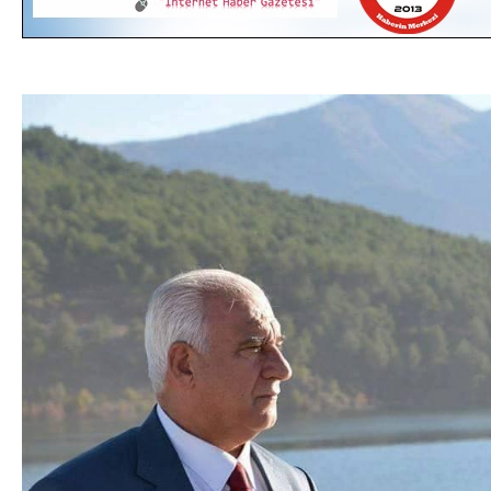
DA
GÖKSUN HAFIZLIK KIZ KUR’AN KURSU
ÖĞRENCILERINE DARENDE GEZISI.
GÜNLÜK HABER AKIŞI