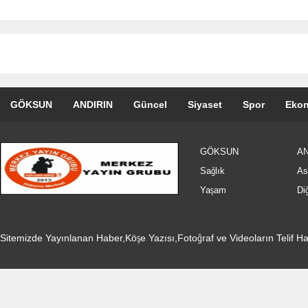
GÖKSUN
ANDIRIN
Güncel
Siyaset
Spor
Eko
Özel Haber
Seri İlanlar
GÖKSUN
AN
Sağlık
As
Yaşam
Di
Sitemizde Yayınlanan Haber,Köşe Yazısı,Fotoğraf ve Videoların Telif 
afsinmedyacenter@gmail.com