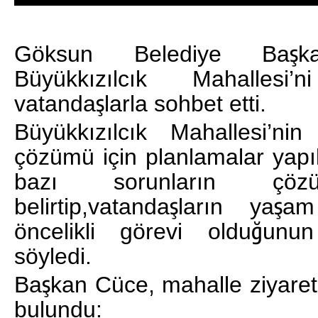
Göksun Belediye Başk
Büyükkızılcık Mahallesi
vatandaşlarla sohbet etti.
Büyükkızılcık Mahallesi’nin 
çözümü için planlamalar yapı
bazı sorunların çözü
belirtip,vatandaşların yaşa
öncelikli görevi olduğunu
GÖKSUN’DA HAFTA SONU NÖBETÇI
söyledi.
ECZANELER/18-19 TEMMUZ 2026
Başkan Cüce, mahalle ziyaret
GÜNLÜK HABER AKIŞI
bulundu: