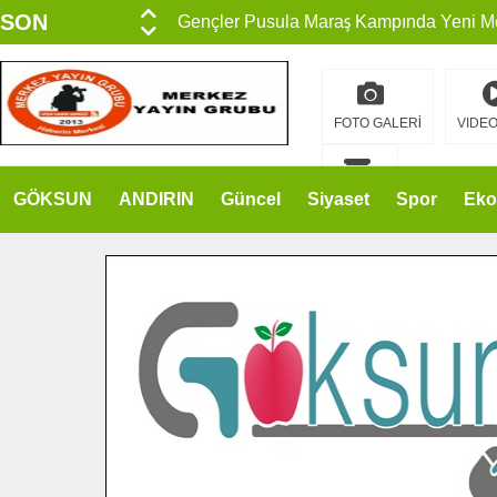
SON
15 TEMMUZ’DA ŞEHİTLERİMİZ DUALAR
DAKİKA
Büyükşehir, Göksun Kırsalında Ulaşım Ko
İlçe Jandarma Komutanı Karakaya’dan B
FOTO GALERİ
VIDEO
Bertiz’in Yeni Köprüsünde Sona Doğru.
GÖKSUN
ANDIRIN
Güncel
Siyaset
Spor
Eko
İLETİŞİM