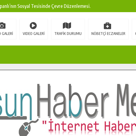
panlı’nın Sosyal Tesisinde Çevre Düzenlemesi.
ına Modern Ulaşım Yatırımı.
arı: Edinilen Bilgi Türk Tarımına Katkı Sağlayacak.
 GALERİ
VIDEO GALERİ
TRAFİK DURUMU
NÖBETÇİ ECZANELER
Sokak’ta Sıcak Asfalt Serimine Başladı.
 Yeni Medya ve Fotoğrafçılığı Keşfetti.
 DUALARLA ANILDI.
Ulaşım Konforunu Yükseltiyor.
ya’dan Başkan Cüce’ye Veda Ziyareti.
a Doğru.