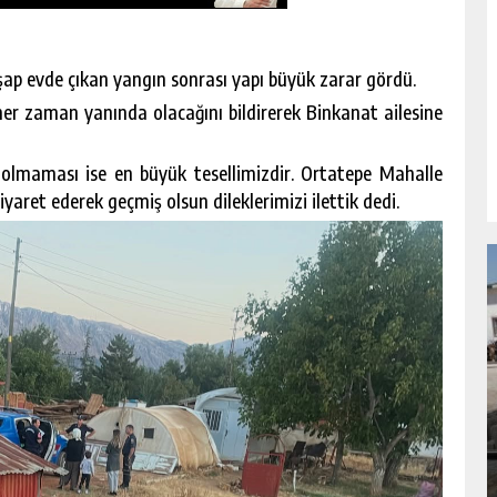
şap evde çıkan yangın sonrası yapı büyük zarar gördü.
her zaman yanında olacağını bildirerek Binkanat ailesine
 olmaması ise en büyük tesellimizdir. Ortatepe Mahalle
yaret ederek geçmiş olsun dileklerimizi ilettik dedi.
NDA
GÖKSUN HAFIZLIK KIZ KUR’AN KURSU
ÖĞRENCILERINE DARENDE GEZISI.
GÜNLÜK HABER AKIŞI