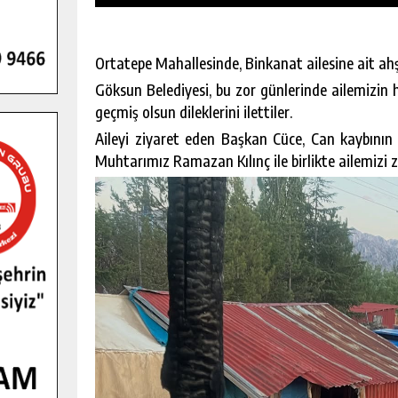
Ortatepe Mahallesinde, Binkanat ailesine ait ah
Göksun Belediyesi, bu zor günlerinde ailemizin 
geçmiş olsun dileklerini ilettiler.
Aileyi ziyaret eden Başkan Cüce, Can kaybının
Muhtarımız Ramazan Kılınç ile birlikte ailemizi zi
GENÇLER PUSULA MARAŞ KAMPI
YENI MEDYA VE FOTOĞRAFÇILIĞI
KEŞFETTI.
GÜNLÜK HABER AKIŞI