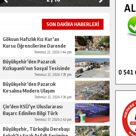
SON DAKİKA HABERLERİ
Göksun Hafızlık Kız Kur’an
Kursu Öğrencilerine Darende
Gezisi.
Temmuz 22, 2026-1:44 pm
Büyükşehir’den Pazarcık
Kızkapanlı’nın Sosyal Tesisinde
Çevre Düzenlemesi.
Temmuz 22, 2026-1:39 pm
Büyükşehir’den Pazarcık
Kırsalına Modern Ulaşım
Yatırımı.
Temmuz 22, 2026-1:36 pm
Çin’den KSÜ’ye Uluslararası
Başarı: Edinilen Bilgi Türk
Tarımına Katkı Sağlayacak.
Temmuz 17, 2026-2:43 pm
Büyükşehir, Türkoğlu Derebaşı
Sokak’ta Sıcak Asfalt Serimine