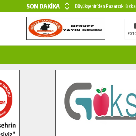
SON DAKİKA
Büyükşehir’den Pazarcık Kızka
Büyükşehir’den Pazarcık Kırsal
Çin’den KSÜ’ye Uluslararası Baş
FOTO
Büyükşehir, Türkoğlu Derebaşı 
Gençler Pusula Maraş Kampında
15 TEMMUZ’DA ŞEHİTLERİMİZ
Büyükşehir, Göksun Kırsalında 
İlçe Jandarma Komutanı Karaka
Bertiz’in Yeni Köprüsünde Son