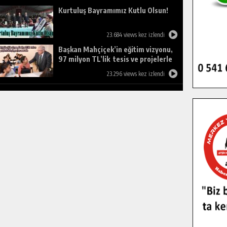
Kurtuluş Bayramımız Kutlu Olsun!
23.684 views kez izlendi
Başkan Mahçiçek’in eğitim vizyonu,
97 milyon TL’lik tesis ve projelerle
birleşti, gençlere umut oldu.
23.296 views kez izlendi