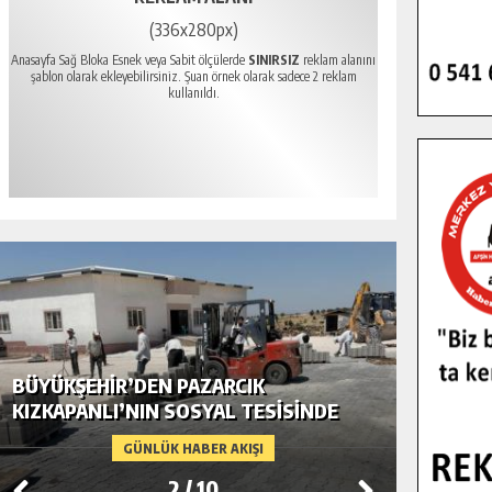
(336x280px)
Anasayfa Sağ Bloka Esnek veya Sabit ölçülerde
SINIRSIZ
reklam alanını
şablon olarak ekleyebilirsiniz. Şuan örnek olarak sadece 2 reklam
kullanıldı.
BÜYÜKŞEHIR’DEN PAZARCIK
BÜYÜKŞ
KIZKAPANLI’NIN SOSYAL TESISINDE
MODERN
ÇEVRE DÜZENLEMESI.
GÜNLÜK HABER AKIŞI
2
/
10