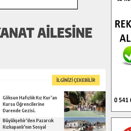
KANAT AILESINE
İLGİNİZİ ÇEKEBİLİR
Göksun Hafızlık Kız Kur’an
Kursu Öğrencilerine
Darende Gezisi.
Büyükşehir’den Pazarcık
Kızkapanlı’nın Sosyal