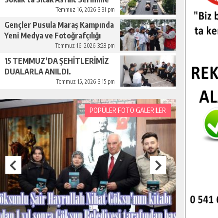
Başladı.
Temmuz 16, 2026-3:31 pm
Gençler Pusula Maraş Kampında
Yeni Medya ve Fotoğrafçılığı
Keşfetti.
Temmuz 16, 2026-3:28 pm
15 TEMMUZ’DA ŞEHİTLERİMİZ
DUALARLA ANILDI.
Temmuz 15, 2026-3:15 pm
POPÜLER FOTO GALERİLER