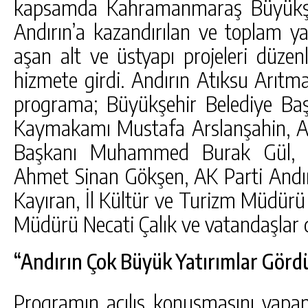
kapsamda Kahramanmaraş Büyükşeh
Andırın’a kazandırılan ve toplam ya
aşan alt ve üstyapı projeleri düzenl
hizmete girdi. Andırın Atıksu Arıtma 
programa; Büyükşehir Belediye Başk
Kaymakamı Mustafa Arslanşahin, A
Başkanı Muhammed Burak Gül, An
Ahmet Sinan Gökşen, AK Parti Andır
Kayıran, İl Kültür ve Turizm Müdürü 
Müdürü Necati Çalık ve vatandaşlar d
“Andırın Çok Büyük Yatırımlar Görd
Programın açılış konuşmasını yapan