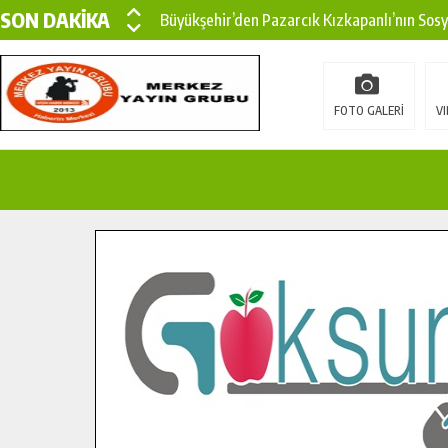
SON DAKİKA
Büyükşehir’den Pazarcık Kızkapanlı’nın Sos
Büyükşehir’den Pazarcık Kırsalına Modern Ul
Çin’den KSÜ’ye Uluslararası Başarı: Edinilen
FOTO GALERİ
VI
Büyükşehir, Türkoğlu Derebaşı Sokak’ta Sıca
Gençler Pusula Maraş Kampında Yeni Medya v
15 TEMMUZ’DA ŞEHİTLERİMİZ DUALARLA A
Büyükşehir, Göksun Kırsalında Ulaşım Konfor
İlçe Jandarma Komutanı Karakaya’dan Başkan
Bertiz’in Yeni Köprüsünde Sona Doğru.