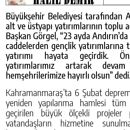
Büyükşehir Belediyesi tarafından A
alt ve üstyapı yatırımlarının toplu aç
Başkan Görgel, “23 ayda Andırın’da 
caddelerden gençlik yatırımlarına 
yatırımı hayata geçirdik. Ö
yatırımlarımız artarak deva
hemşehrilerimize hayırlı olsun” dedi
Kahramanmaraş’ta 6 Şubat depremle
yeniden yapılanma hamlesi tüm h
DA
GÖKSUN HAFIZLIK KIZ KUR’AN KURSU
ÖĞRENCILERINE DARENDE GEZISI.
geçirilen büyük ölçekli projele
GÜNLÜK HABER AKIŞI
vatandaşların hizmetine sunu