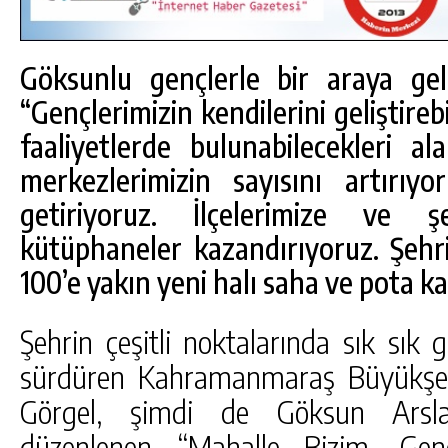
Göksunlu gençlerle bir araya ge
“Gençlerimizin kendilerini geliştirebi
faaliyetlerde bulunabilecekleri ala
merkezlerimizin sayısını artırıy
getiriyoruz. İlçelerimize ve 
kütüphaneler kazandırıyoruz. Şehri
100’e yakın yeni halı saha ve pota k
Şehrin çeşitli noktalarında sık sık 
DA
GÖKSUN HAFIZLIK KIZ KUR’AN KURSU
sürdüren Kahramanmaraş Büyükşehi
ÖĞRENCILERINE DARENDE GEZISI.
Görgel, şimdi de Göksun Arsla
GÜNLÜK HABER AKIŞI
düzenlenen “Mahalle Bizim, Gen