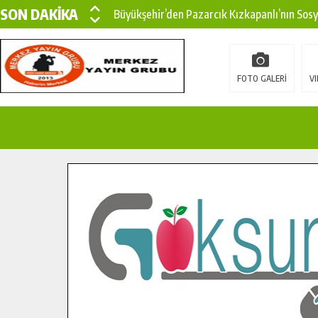
SON DAKİKA
Büyükşehir’den Pazarcık Kızkapanlı’nın Sos
Büyükşehir’den Pazarcık Kırsalına Modern Ul
Çin’den KSÜ’ye Uluslararası Başarı: Edinilen
FOTO GALERİ
VI
Büyükşehir, Türkoğlu Derebaşı Sokak’ta Sıca
Gençler Pusula Maraş Kampında Yeni Medya v
15 TEMMUZ’DA ŞEHİTLERİMİZ DUALARLA A
Büyükşehir, Göksun Kırsalında Ulaşım Konfor
İlçe Jandarma Komutanı Karakaya’dan Başkan
Bertiz’in Yeni Köprüsünde Sona Doğru.