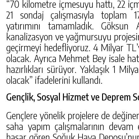
“70 kilometre içmesuyu hattı, 22 iç
21 sondaj çalışmasıyla toplam 1
yatırımını tamamladık. Göksun A
kanalizasyon ve yağmursuyu projesini 
geçirmeyi hedefliyoruz. 4 Milyar TL’
olacak. Ayrıca Mehmet Bey isale hatt
hazırlıkları sürüyor. Yaklaşık 1 Mily
olacak” ifadelerini kullandı.
Gençlik, Sosyal Hizmet ve Deprem S
Gençlere yönelik projelere de değinen
saha yapım çalışmalarının devam e
hasar gören Soğuk Hava Deposu’nun 