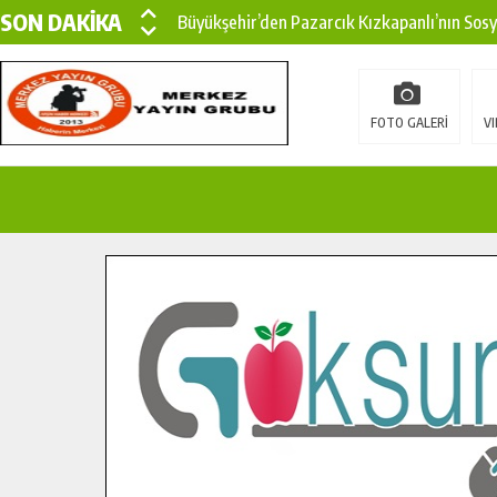
SON DAKİKA
Büyükşehir’den Pazarcık Kızkapanlı’nın Sos
Büyükşehir’den Pazarcık Kırsalına Modern Ul
Çin’den KSÜ’ye Uluslararası Başarı: Edinilen
FOTO GALERİ
VI
Büyükşehir, Türkoğlu Derebaşı Sokak’ta Sıca
Gençler Pusula Maraş Kampında Yeni Medya v
15 TEMMUZ’DA ŞEHİTLERİMİZ DUALARLA A
Büyükşehir, Göksun Kırsalında Ulaşım Konfor
İlçe Jandarma Komutanı Karakaya’dan Başkan
Bertiz’in Yeni Köprüsünde Sona Doğru.