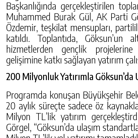
Başkanlığında gerçekleştirilen topl
Muhammed Burak Gül, AK Parti Gö
Özdemir, teşkilat mensupları, partil
katıldı. Toplantıda, Göksun’un a
hizmetlerden gençlik projelerin
gelişimine katkı sağlayan yatırım çalı
200 Milyonluk Yatırımla Göksun’da Ula
Programda konuşan Büyükşehir Beled
20 aylık süreçte sadece öz kaynakl
Milyon TL’lik yatırım gerçekleştird
Görgel, “Göksun’da ulaşım standartl
Milyon TL’lik yol yatırımı tamamla