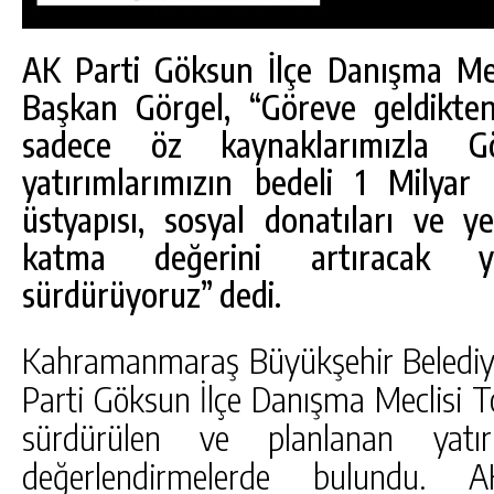
AK Parti Göksun İlçe Danışma Mecl
Başkan Görgel, “Göreve geldikte
sadece öz kaynaklarımızla Gö
yatırımlarımızın bedeli 1 Milya
üstyapısı, sosyal donatıları ve ye
katma değerini artıracak yat
sürdürüyoruz” dedi.
Kahramanmaraş Büyükşehir Belediye
DA
GÖKSUN HAFIZLIK KIZ KUR’AN KURSU
Parti Göksun İlçe Danışma Meclisi Top
ÖĞRENCILERINE DARENDE GEZISI.
sürdürülen ve planlanan yatırı
GÜNLÜK HABER AKIŞI
değerlendirmelerde bulundu.