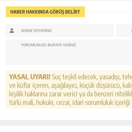
HABER HAKKINDA GÖRÜŞ BELİRT
YASAL UYARI!
Suç teşkil edecek, yasadışı, tehd
ve küfür içeren, aşağılayıcı, küçük düşürücü, kab
kişilik haklarına zarar verici ya da benzeri nitel
türlü mali, hukuki, cezai, idari sorumluluk içeriği