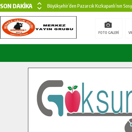
SON DAKİKA
Büyükşehir’den Pazarcık Kızkapanlı’nın Sos
Büyükşehir’den Pazarcık Kırsalına Modern Ul
Çin’den KSÜ’ye Uluslararası Başarı: Edinilen
FOTO GALERİ
VI
Büyükşehir, Türkoğlu Derebaşı Sokak’ta Sıca
Gençler Pusula Maraş Kampında Yeni Medya v
15 TEMMUZ’DA ŞEHİTLERİMİZ DUALARLA A
Büyükşehir, Göksun Kırsalında Ulaşım Konfor
İlçe Jandarma Komutanı Karakaya’dan Başkan
Bertiz’in Yeni Köprüsünde Sona Doğru.