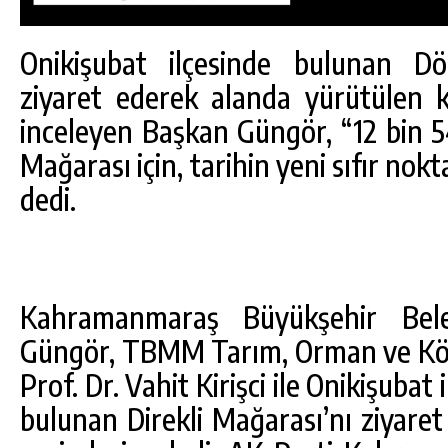
Onikişubat ilçesinde bulunan Dö
ziyaret ederek alanda yürütülen ke
inceleyen Başkan Güngör, “12 bin 540
Mağarası için, tarihin yeni sıfır nokt
dedi.
Kahramanmaraş Büyükşehir Bele
Güngör, TBMM Tarım, Orman ve Köy
DA
GÖKSUN HAFIZLIK KIZ KUR’AN KURSU
ÖĞRENCILERINE DARENDE GEZISI.
Prof. Dr. Vahit Kirişci ile Onikişubat
bulunan Direkli Mağarası’nı ziyaret
GÜNLÜK HABER AKIŞI