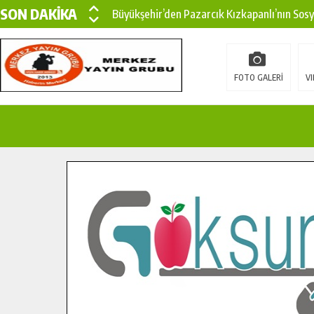
SON DAKİKA
Büyükşehir’den Pazarcık Kızkapanlı’nın Sos
Büyükşehir’den Pazarcık Kırsalına Modern Ul
Çin’den KSÜ’ye Uluslararası Başarı: Edinilen
FOTO GALERİ
VI
Büyükşehir, Türkoğlu Derebaşı Sokak’ta Sıca
Gençler Pusula Maraş Kampında Yeni Medya v
15 TEMMUZ’DA ŞEHİTLERİMİZ DUALARLA A
Büyükşehir, Göksun Kırsalında Ulaşım Konfor
İlçe Jandarma Komutanı Karakaya’dan Başkan
Bertiz’in Yeni Köprüsünde Sona Doğru.