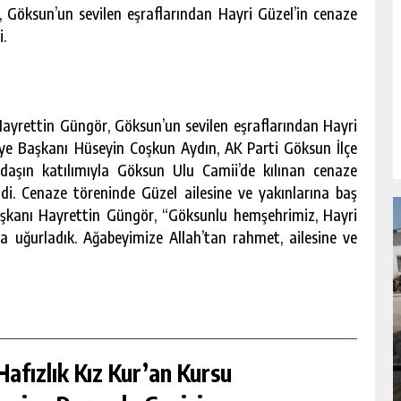
 Göksun’un sevilen eşraflarından Hayri Güzel’in cenaze
i.
yrettin Güngör, Göksun’un sevilen eşraflarından Hayri
iye Başkanı Hüseyin Coşkun Aydın, AK Parti Göksun İlçe
aşın katılımıyla Göksun Ulu Camii’de kılınan cenaze
di. Cenaze töreninde Güzel ailesine ve yakınlarına baş
 Başkanı Hayrettin Güngör, “Göksunlu hemşehrimiz, Hayri
 uğurladık. Ağabeyimize Allah’tan rahmet, ailesine ve
NDA
GÖKSUN HAFIZLIK KIZ KUR’AN KURSU
ÖĞRENCILERINE DARENDE GEZISI.
afızlık Kız Kur’an Kursu
GÜNLÜK HABER AKIŞI