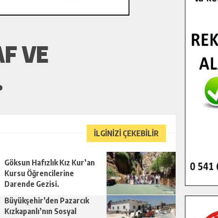
F VE
.
İLGİNİZİ ÇEKEBİLİR
Göksun Hafızlık Kız Kur’an
Kursu Öğrencilerine
Darende Gezisi.
Büyükşehir’den Pazarcık
Kızkapanlı’nın Sosyal