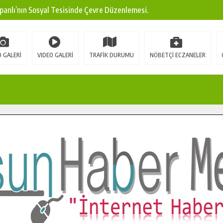
panlı’nın Sosyal Tesisinde Çevre Düzenlemesi.
ına Modern Ulaşım Yatırımı.
arı: Edinilen Bilgi Türk Tarımına Katkı Sağlayacak.
 GALERİ
VIDEO GALERİ
TRAFİK DURUMU
NÖBETÇİ ECZANELER
Sokak’ta Sıcak Asfalt Serimine Başladı.
 Yeni Medya ve Fotoğrafçılığı Keşfetti.
 DUALARLA ANILDI.
Ulaşım Konforunu Yükseltiyor.
ya’dan Başkan Cüce’ye Veda Ziyareti.
a Doğru.