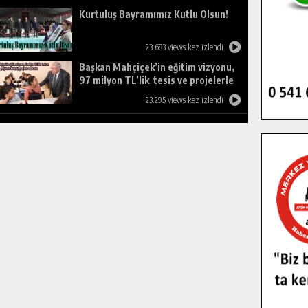
Kurtuluş Bayramımız Kutlu Olsun!
23.683 views kez izlendi
Başkan Mahçiçek’in eğitim vizyonu,
97 milyon TL’lik tesis ve projelerle
birleşti, gençlere umut oldu.
23.295 views kez izlendi