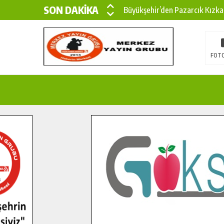
SON DAKİKA
Büyükşehir’den Pazarcık Kızka
Büyükşehir’den Pazarcık Kırsal
Çin’den KSÜ’ye Uluslararası Baş
FOTO
Büyükşehir, Türkoğlu Derebaşı 
Gençler Pusula Maraş Kampında
15 TEMMUZ’DA ŞEHİTLERİMİZ
Büyükşehir, Göksun Kırsalında 
İlçe Jandarma Komutanı Karaka
Bertiz’in Yeni Köprüsünde Son