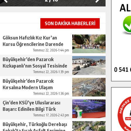
SON DAKİKA HABERLERİ
Göksun Hafızlık Kız Kur’an
Kursu Öğrencilerine Darende
Gezisi.
Temmuz 22, 2026-1:44 pm
Büyükşehir’den Pazarcık
Kızkapanlı’nın Sosyal Tesisinde
Çevre Düzenlemesi.
Temmuz 22, 2026-1:39 pm
Büyükşehir’den Pazarcık
Kırsalına Modern Ulaşım
Yatırımı.
Temmuz 22, 2026-1:36 pm
Çin’den KSÜ’ye Uluslararası
Başarı: Edinilen Bilgi Türk
Tarımına Katkı Sağlayacak.
Temmuz 17, 2026-2:43 pm
Büyükşehir, Türkoğlu Derebaşı
Sokak’ta Sıcak Asfalt Serimine