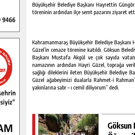
Büyükşehir Belediye Başkanı Hayrettin Güngör,
töreninin ardından ilçe semt pazarını ziyaret ett
Kahramanmaraş Büyükşehir Belediye Başkanı Ha
Güzel’in cenaze törenine katıldı. Göksun Beled
Başkanı Mustafa Akgül ve çok sayıda vatand
namazının ardından Hayri Güzel, toprağa veril
sağlığı dileklerini ileten Büyükşehir Belediye
Güzel ağabeyimizi dualarla Rahmet-i Rahman’a
yakınlarına sabr – ı cemil diliyorum” dedi.
GENÇLER PUSULA MARAŞ KAMPI
YENI MEDYA VE FOTOĞRAFÇILIĞI
KEŞFETTI.
Göksun H
GÜNLÜK HABER AKIŞI