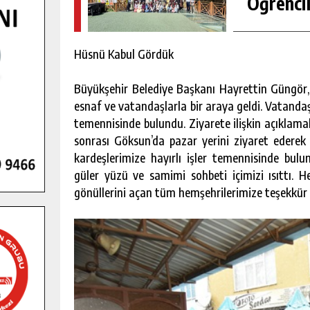
Öğrencil
Hüsnü Kabul Gördük
Büyükşehir Belediye Başkanı Hayrettin Güngör, 
esnaf ve vatandaşlarla bir araya geldi. Vatanda
temennisinde bulundu. Ziyarete ilişkin açıklam
sonrası Göksun’da pazar yerini ziyaret ederek 
kardeşlerimize hayırlı işler temennisinde bu
güler yüzü ve samimi sohbeti içimizi ısıttı. 
gönüllerini açan tüm hemşehrilerimize teşekkür