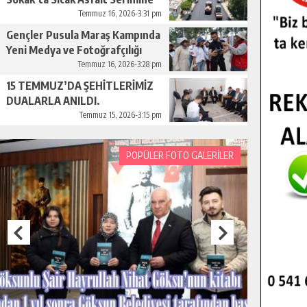
Başladı.
Temmuz 16, 2026-3:31 pm
Gençler Pusula Maraş Kampında
Yeni Medya ve Fotoğrafçılığı
Keşfetti.
Temmuz 16, 2026-3:28 pm
15 TEMMUZ’DA ŞEHİTLERİMİZ
DUALARLA ANILDI.
Temmuz 15, 2026-3:15 pm
POPÜLER FOTO GALERİLER