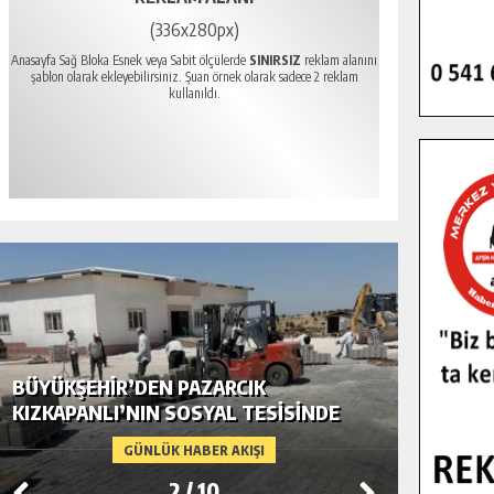
(336x280px)
Anasayfa Sağ Bloka Esnek veya Sabit ölçülerde
SINIRSIZ
reklam alanını
şablon olarak ekleyebilirsiniz. Şuan örnek olarak sadece 2 reklam
kullanıldı.
BÜYÜKŞEHIR’DEN PAZARCIK
BÜYÜKŞ
KIZKAPANLI’NIN SOSYAL TESISINDE
MODERN
ÇEVRE DÜZENLEMESI.
GÜNLÜK HABER AKIŞI
2
/
10