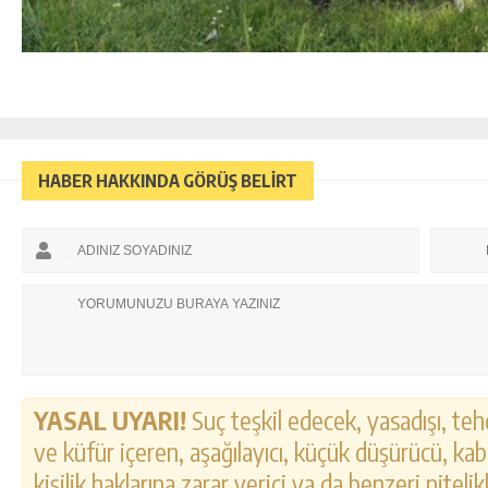
HABER HAKKINDA GÖRÜŞ BELİRT
YASAL UYARI!
Suç teşkil edecek, yasadışı, tehd
ve küfür içeren, aşağılayıcı, küçük düşürücü, kab
kişilik haklarına zarar verici ya da benzeri nitel