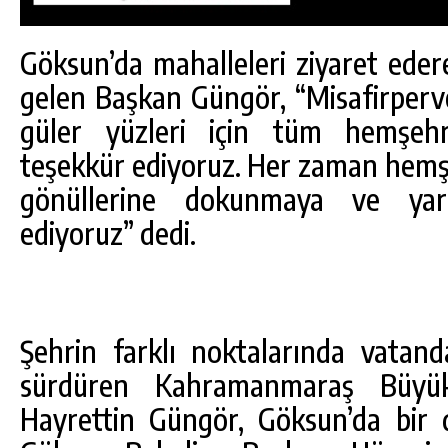
Göksun’da mahalleleri ziyaret eder
gelen Başkan Güngör, “Misafirperver
güler yüzleri için tüm hemşehr
teşekkür ediyoruz. Her zaman hemşeh
gönüllerine dokunmaya ve yar
ediyoruz” dedi.
Şehrin farklı noktalarında vatand
DA
GÖKSUN HAFIZLIK KIZ KUR’AN KURSU
ÖĞRENCILERINE DARENDE GEZISI.
sürdüren Kahramanmaraş Büyük
Hayrettin Güngör, Göksun’da bir di
GÜNLÜK HABER AKIŞI