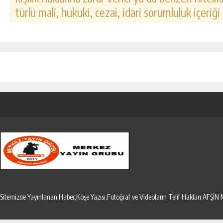
türlü mali, hukuki, cezai, idari sorumluluk içeriği
Sitemizde Yayınlanan Haber,Köşe Yazısı,Fotoğraf ve Videoların Telif Hakları AF