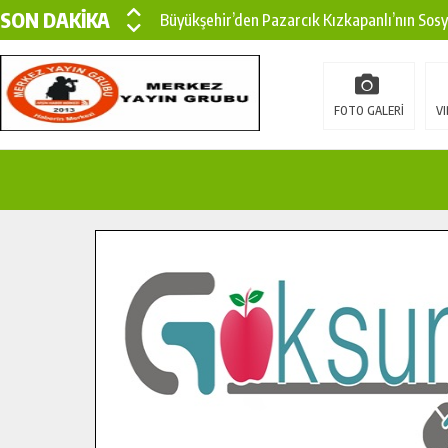
SON DAKİKA
Büyükşehir’den Pazarcık Kızkapanlı’nın Sos
Büyükşehir’den Pazarcık Kırsalına Modern Ul
Çin’den KSÜ’ye Uluslararası Başarı: Edinilen
FOTO GALERİ
VI
Büyükşehir, Türkoğlu Derebaşı Sokak’ta Sıca
Gençler Pusula Maraş Kampında Yeni Medya v
15 TEMMUZ’DA ŞEHİTLERİMİZ DUALARLA A
Büyükşehir, Göksun Kırsalında Ulaşım Konfor
İlçe Jandarma Komutanı Karakaya’dan Başkan
Bertiz’in Yeni Köprüsünde Sona Doğru.