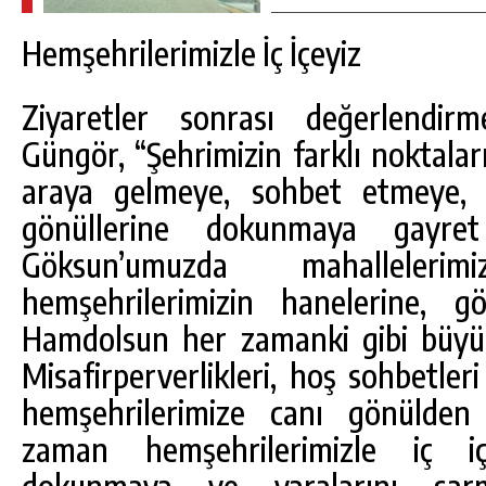
Hemşehrilerimizle İç İçeyiz
Ziyaretler sonrası değerlendir
Güngör, “Şehrimizin farklı noktalar
araya gelmeye, sohbet etmeye, t
gönüllerine dokunmaya gayre
Göksun’umuzda mahalleleri
hemşehrilerimizin hanelerine, gö
Hamdolsun her zamanki gibi büyü
Misafirperverlikleri, hoş sohbetler
hemşehrilerimize canı gönülden
zaman hemşehrilerimizle iç i
dokunmaya ve yaralarını sar