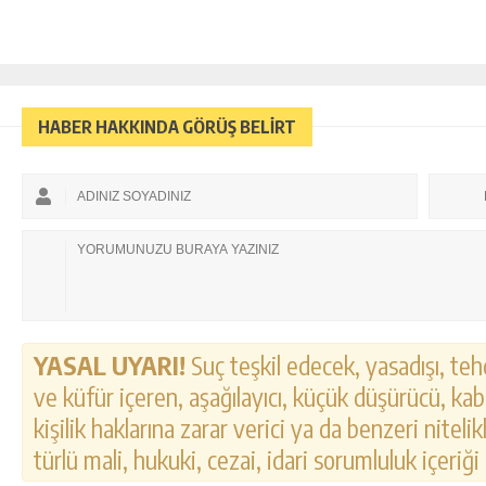
HABER HAKKINDA GÖRÜŞ BELİRT
YASAL UYARI!
Suç teşkil edecek, yasadışı, tehd
ve küfür içeren, aşağılayıcı, küçük düşürücü, kab
kişilik haklarına zarar verici ya da benzeri nitel
türlü mali, hukuki, cezai, idari sorumluluk içeriği