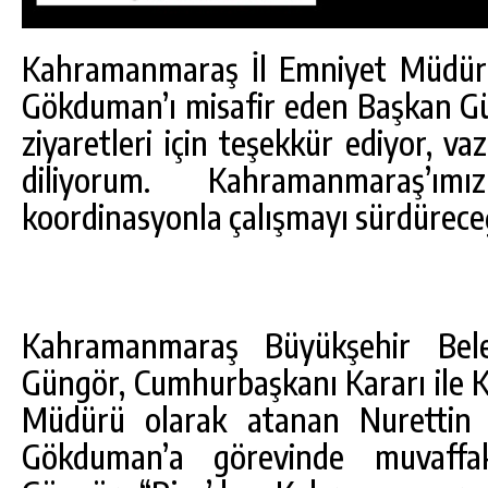
Kahramanmaraş İl Emniyet Müdürü
Gökduman’ı misafir eden Başkan G
ziyaretleri için teşekkür ediyor, va
diliyorum. Kahramanmaraş’ı
koordinasyonla çalışmayı sürdüreceğ
Kahramanmaraş Büyükşehir Bele
Güngör, Cumhurbaşkanı Kararı ile
DA
GÖKSUN HAFIZLIK KIZ KUR’AN KURSU
ÖĞRENCILERINE DARENDE GEZISI.
Müdürü olarak atanan Nurettin G
Gökduman’a görevinde muvaffak
GÜNLÜK HABER AKIŞI