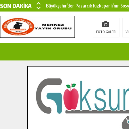
SON DAKİKA
Büyükşehir’den Pazarcık Kızkapanlı’nın Sos
Büyükşehir’den Pazarcık Kırsalına Modern Ul
Çin’den KSÜ’ye Uluslararası Başarı: Edinilen
FOTO GALERİ
VI
Büyükşehir, Türkoğlu Derebaşı Sokak’ta Sıca
Gençler Pusula Maraş Kampında Yeni Medya v
15 TEMMUZ’DA ŞEHİTLERİMİZ DUALARLA A
Büyükşehir, Göksun Kırsalında Ulaşım Konfor
İlçe Jandarma Komutanı Karakaya’dan Başkan
Bertiz’in Yeni Köprüsünde Sona Doğru.