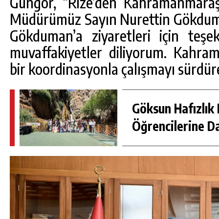
Güngör, “Rize’den Kahramanmaraş
Müdürümüz Sayın Nurettin Gökduma
Gökduman’a ziyaretleri için teşek
muvaffakiyetler diliyorum. Kahra
bir koordinasyonla çalışmayı sürdürec
Göksun Hafızlık 
Öğrencilerine D