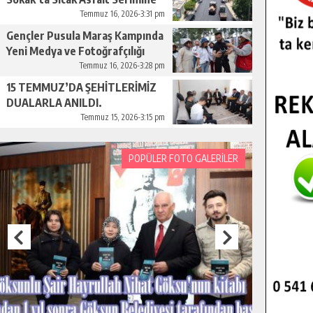
Başladı.
Temmuz 16, 2026-3:31 pm
Gençler Pusula Maraş Kampında
Yeni Medya ve Fotoğrafçılığı
Keşfetti.
Temmuz 16, 2026-3:28 pm
15 TEMMUZ’DA ŞEHİTLERİMİZ
DUALARLA ANILDI.
Temmuz 15, 2026-3:15 pm
POPÜLER FOTO GALERİLER