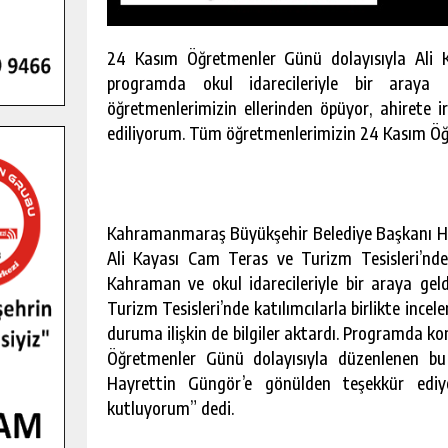
24 Kasım Öğretmenler Günü dolayısıyla Ali 
programda okul idarecileriyle bir araya 
öğretmenlerimizin ellerinden öpüyor, ahirete 
ediliyorum. Tüm öğretmenlerimizin 24 Kasım Öğ
Kahramanmaraş Büyükşehir Belediye Başkanı Ha
Ali Kayası Cam Teras ve Turizm Tesisleri’nd
Kahraman ve okul idarecileriyle bir araya g
Turizm Tesisleri’nde katılımcılarla birlikte inc
duruma ilişkin de bilgiler aktardı. Programda k
GENÇLER PUSULA MARAŞ KAMPI
Öğretmenler Günü dolayısıyla düzenlenen bu
YENI MEDYA VE FOTOĞRAFÇILIĞI
Hayrettin Güngör’e gönülden teşekkür edi
KEŞFETTI.
kutluyorum” dedi.
GÜNLÜK HABER AKIŞI