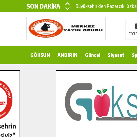
SON DAKİKA
Büyükşehir’den Pazarcık Kızka
Büyükşehir’den Pazarcık Kırsal
Çin’den KSÜ’ye Uluslararası Baş
FOTO
Büyükşehir, Türkoğlu Derebaşı 
GÖKSUN
ANDIRIN
Gençler Pusula Maraş Kampında
Güncel
Siyaset
Sp
15 TEMMUZ’DA ŞEHİTLERİMİZ
Büyükşehir, Göksun Kırsalında 
İlçe Jandarma Komutanı Karaka
Bertiz’in Yeni Köprüsünde Son