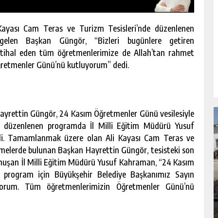
Kayası Cam Teras ve Turizm Tesisleri’nde düzenlenen
gelen Başkan Güngör, “Bizleri bugünlere getiren
irtihal eden tüm öğretmenlerimize de Allah’tan rahmet
retmenler Günü’nü kutluyorum” dedi.
yrettin Güngör, 24 Kasım Öğretmenler Günü vesilesiyle
e düzenlenen programda İl Milli Eğitim Müdürü Yusuf
eldi. Tamamlanmak üzere olan Ali Kayası Cam Teras ve
elemelerde bulunan Başkan Hayrettin Güngör, tesisteki son
onuşan İl Milli Eğitim Müdürü Yusuf Kahraman, “24 Kasım
NDA
GÖKSUN HAFIZLIK KIZ KUR’AN KURSU
 program için Büyükşehir Belediye Başkanımız Sayın
ÖĞRENCILERINE DARENDE GEZISI.
yorum. Tüm öğretmenlerimizin Öğretmenler Günü’nü
GÜNLÜK HABER AKIŞI