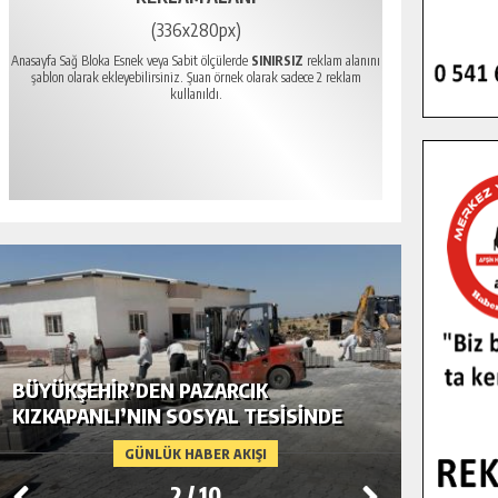
(336x280px)
Anasayfa Sağ Bloka Esnek veya Sabit ölçülerde
SINIRSIZ
reklam alanını
şablon olarak ekleyebilirsiniz. Şuan örnek olarak sadece 2 reklam
kullanıldı.
BÜYÜKŞEHIR’DEN PAZARCIK
BÜYÜKŞ
KIZKAPANLI’NIN SOSYAL TESISINDE
MODERN
ÇEVRE DÜZENLEMESI.
GÜNLÜK HABER AKIŞI
2
/
10