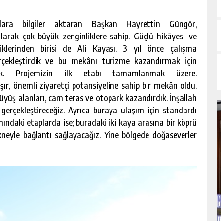
ılara bilgiler aktaran Başkan Hayrettin Güngör,
arak çok büyük zenginliklere sahip. Güçlü hikâyesi ve
iklerinden birisi de Ali Kayası. 3 yıl önce çalışma
erçekleştirdik ve bu mekânı turizme kazandırmak için
adık. Projemizin ilk etabı tamamlanmak üzere.
ır, önemli ziyaretçi potansiyeline sahip bir mekân oldu.
üyüş alanları, cam teras ve otopark kazandırdık. İnşallah
gerçekleştireceğiz. Ayrıca buraya ulaşım için standardı
ındaki etaplarda ise; buradaki iki kaya arasına bir köprü
neyle bağlantı sağlayacağız. Yine bölgede doğaseverler