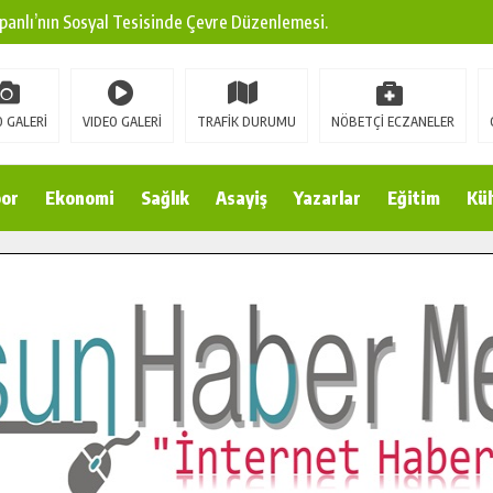
panlı’nın Sosyal Tesisinde Çevre Düzenlemesi.
ına Modern Ulaşım Yatırımı.
arı: Edinilen Bilgi Türk Tarımına Katkı Sağlayacak.
 GALERİ
VIDEO GALERİ
TRAFİK DURUMU
NÖBETÇİ ECZANELER
Sokak’ta Sıcak Asfalt Serimine Başladı.
 Yeni Medya ve Fotoğrafçılığı Keşfetti.
or
Ekonomi
Sağlık
Asayiş
Yazarlar
Eğitim
Kül
 DUALARLA ANILDI.
Ulaşım Konforunu Yükseltiyor.
ya’dan Başkan Cüce’ye Veda Ziyareti.
a Doğru.