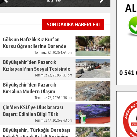
SON DAKİKA HABERLERİ
Göksun Hafızlık Kız Kur’an
Kursu Öğrencilerine Darende
Gezisi.
Temmuz 22, 2026-1:44 pm
Büyükşehir’den Pazarcık
Kızkapanlı’nın Sosyal Tesisinde
Çevre Düzenlemesi.
Temmuz 22, 2026-1:39 pm
Büyükşehir’den Pazarcık
Kırsalına Modern Ulaşım
Yatırımı.
Temmuz 22, 2026-1:36 pm
Çin’den KSÜ’ye Uluslararası
Başarı: Edinilen Bilgi Türk
Tarımına Katkı Sağlayacak.
Temmuz 17, 2026-2:43 pm
Büyükşehir, Türkoğlu Derebaşı
Sokak’ta Sıcak Asfalt Serimine