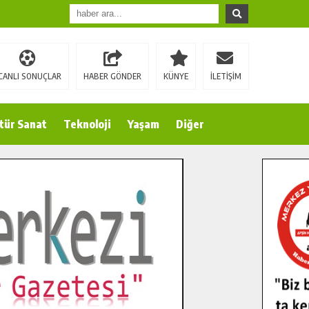
CANLI SONUÇLAR
HABER GÖNDER
KÜNYE
İLETİŞİM
tür Sanat
Teknoloji
Yaşam
Diğer