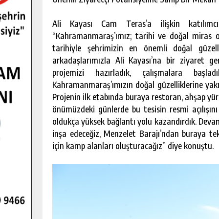
Ali Kayası Cam Teras’a ilişkin katılımc
“Kahramanmaraş’ımız; tarihi ve doğal miras ol
tarihiyle şehrimizin en önemli doğal güzell
arkadaşlarımızla Ali Kayası’na bir ziyaret g
projemizi hazırladık, çalışmalara başl
Kahramanmaraş’ımızın doğal güzelliklerine yakış
Projenin ilk etabında buraya restoran, ahşap yür
önümüzdeki günlerde bu tesisin resmi açılışını 
oldukça yüksek bağlantı yolu kazandırdık. Devam
inşa edeceğiz, Menzelet Barajı’ndan buraya tek
için kamp alanları oluşturacağız” diye konuştu.