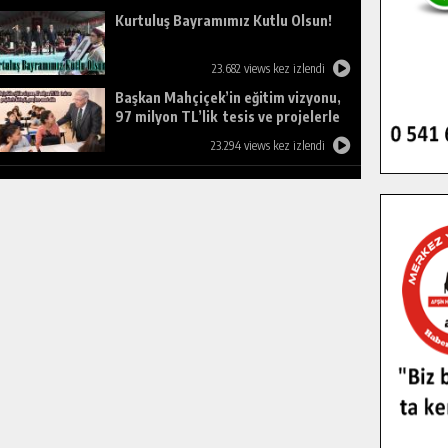
Kurtuluş Bayramımız Kutlu Olsun!
23.682 views kez izlendi
Başkan Mahçiçek’in eğitim vizyonu,
97 milyon TL’lik tesis ve projelerle
birleşti, gençlere umut oldu.
23.294 views kez izlendi