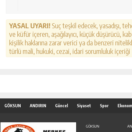
YASAL UYARI!
Suç teşkil edecek, yasadışı, tehd
ve küfür içeren, aşağılayıcı, küçük düşürücü, kab
kişilik haklarına zarar verici ya da benzeri nitel
türlü mali, hukuki, cezai, idari sorumluluk içeriği
GÖKSUN
ANDIRIN
Güncel
Siyaset
Spor
Ekonom
Özel Haber
Seri İlanlar
GÖKSUN
AN