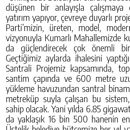
düşünen bir anlayışla çalışmaya 
yatırım yapıyor, çevreye duyarlı proj
Parti’mizin, üreten, model, modern
vizyonuyla Kumarlı Mahallemizde k
da güçlendirecek çok önemli bir
Geçtiğimiz aylarda ihalesini yaptığ
Santrali Projemiz kapsamında, to
santim çapında ve 600 metre uzu
yükleme havuzundan santral binamız
metreküp suyla çalışan bu siste
sahip olacak. Yani yılda 6.85 gigawat
da yaklaşık 16 bin 500 hanenin ener
Üstelik belediye bütçemize her yıl ya