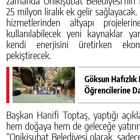
zamanda Onikişubat Belediyesi’nin 
25 milyon liralık ek gelir sağlayacak.
hizmetlerinden altyapı projeler
kullanılabilecek yeni kaynaklar ya
kendi enerjisini üretirken eko
pekiştirecek.
Göksun Hafızlık 
Öğrencilerine D
Başkan Hanifi Toptaş, yaptığı açıkl
hem doğaya hem de geleceğe yatırım y
“Onikişubat Belediyesi olarak, sadec