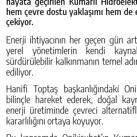
hayata geçirilen Kumarlı Hidroelekt
DA
GÖKSUN HAFIZLIK KIZ KUR’AN KURSU
hem çevre dostu yaklaşımı hem de e
ÖĞRENCILERINE DARENDE GEZISI.
çekiyor.
GÜNLÜK HABER AKIŞI
Enerji ihtiyacının her geçen gün a
yerel yönetimlerin kendi kaynak
sürdürülebilir kalkınmanın temel adı
ediliyor.
Hanifi Toptaş başkanlığındaki On
bilinçle hareket ederek, doğal kay
enerji üretiminde çevreci alternat
kararlılığını ortaya koyuyor.