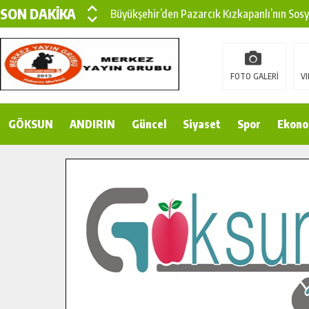
SON DAKİKA
Büyükşehir’den Pazarcık Kızkapanlı’nın Sos
Büyükşehir’den Pazarcık Kırsalına Modern Ul
Çin’den KSÜ’ye Uluslararası Başarı: Edinilen
FOTO GALERİ
VI
Büyükşehir, Türkoğlu Derebaşı Sokak’ta Sıca
GÖKSUN
ANDIRIN
Gençler Pusula Maraş Kampında Yeni Medya v
Güncel
Siyaset
Spor
Ekono
15 TEMMUZ’DA ŞEHİTLERİMİZ DUALARLA A
Büyükşehir, Göksun Kırsalında Ulaşım Konfor
İlçe Jandarma Komutanı Karakaya’dan Başkan
Bertiz’in Yeni Köprüsünde Sona Doğru.