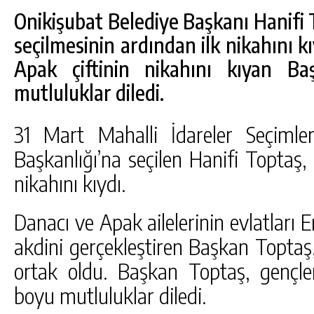
Onikişubat Belediye Başkanı Hanifi 
seçilmesinin ardından ilk nikahını k
Apak çiftinin nikahını kıyan Ba
mutluluklar diledi.
31 Mart Mahalli İdareler Seçimler
Başkanlığı’na seçilen Hanifi Toptaş, 
nikahını kıydı.
DA
GÖKSUN HAFIZLIK KIZ KUR’AN KURSU
Danacı ve Apak ailelerinin evlatları E
ÖĞRENCILERINE DARENDE GEZISI.
akdini gerçekleştiren Başkan Toptaş,
GÜNLÜK HABER AKIŞI
ortak oldu. Başkan Toptaş, gençle
boyu mutluluklar diledi.