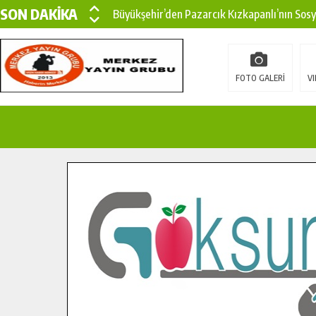
SON DAKİKA
Büyükşehir’den Pazarcık Kızkapanlı’nın Sos
Büyükşehir’den Pazarcık Kırsalına Modern Ul
Çin’den KSÜ’ye Uluslararası Başarı: Edinilen
FOTO GALERİ
VI
Büyükşehir, Türkoğlu Derebaşı Sokak’ta Sıca
Gençler Pusula Maraş Kampında Yeni Medya v
15 TEMMUZ’DA ŞEHİTLERİMİZ DUALARLA A
Büyükşehir, Göksun Kırsalında Ulaşım Konfor
İlçe Jandarma Komutanı Karakaya’dan Başkan
Bertiz’in Yeni Köprüsünde Sona Doğru.