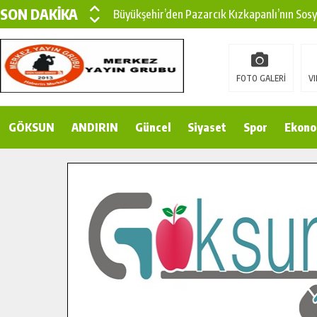
SON DAKİKA
Büyükşehir’den Pazarcık Kızkapanlı’nın Sos
Büyükşehir’den Pazarcık Kırsalına Modern Ul
Çin’den KSÜ’ye Uluslararası Başarı: Edinilen
FOTO GALERİ
VI
Büyükşehir, Türkoğlu Derebaşı Sokak’ta Sıca
GÖKSUN
ANDIRIN
Gençler Pusula Maraş Kampında Yeni Medya v
Güncel
Siyaset
Spor
Ekono
15 TEMMUZ’DA ŞEHİTLERİMİZ DUALARLA A
Büyükşehir, Göksun Kırsalında Ulaşım Konfor
İlçe Jandarma Komutanı Karakaya’dan Başkan
Bertiz’in Yeni Köprüsünde Sona Doğru.