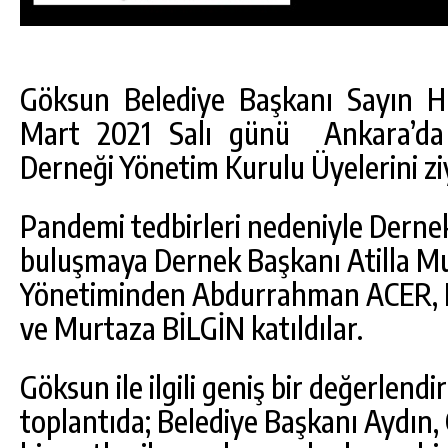
Göksun Belediye Başkanı Sayın 
Mart 2021 Salı günü Ankara’da
Derneği Yönetim Kurulu Üyelerini ziy
Pandemi tedbirleri nedeniyle Dernek
buluşmaya Dernek Başkanı Atilla M
Yönetiminden Abdurrahman ACER, Fa
ve Murtaza BİLGİN katıldılar.
DA
GÖKSUN HAFIZLIK KIZ KUR’AN KURSU
ÖĞRENCILERINE DARENDE GEZISI.
Göksun ile ilgili geniş bir değerlen
GÜNLÜK HABER AKIŞI
toplantıda; Belediye Başkanı Aydın,