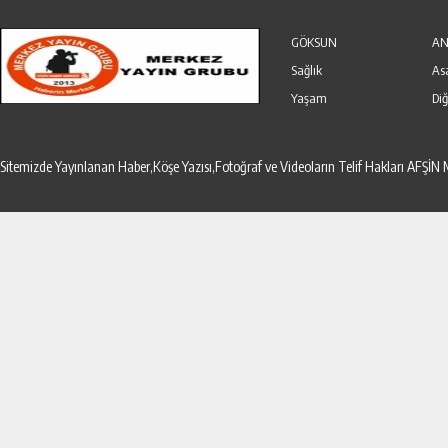
Özel Haber
Seri İlanlar
GÖKSUN
AN
Sağlık
As
Yaşam
Diğ
Sitemizde Yayınlanan Haber,Köşe Yazısı,Fotoğraf ve Videoların Telif Hakları AF