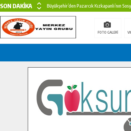
SON DAKİKA
Büyükşehir’den Pazarcık Kızkapanlı’nın Sos
Büyükşehir’den Pazarcık Kırsalına Modern Ul
Çin’den KSÜ’ye Uluslararası Başarı: Edinilen
FOTO GALERİ
VI
Büyükşehir, Türkoğlu Derebaşı Sokak’ta Sıca
Gençler Pusula Maraş Kampında Yeni Medya v
15 TEMMUZ’DA ŞEHİTLERİMİZ DUALARLA A
Büyükşehir, Göksun Kırsalında Ulaşım Konfor
İlçe Jandarma Komutanı Karakaya’dan Başkan
Bertiz’in Yeni Köprüsünde Sona Doğru.