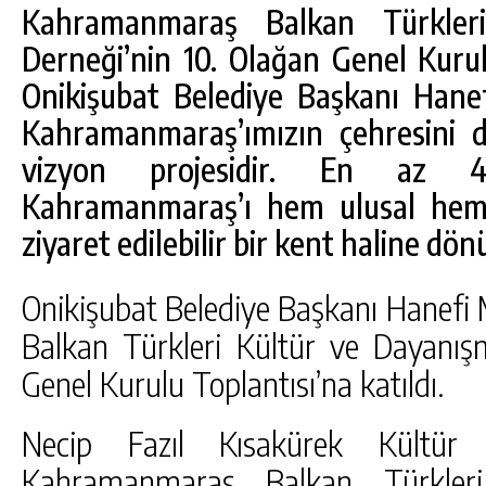
Kahramanmaraş Balkan Türkler
Derneği’nin 10. Olağan Genel Kuru
Onikişubat Belediye Başkanı Hane
Kahramanmaraş’ımızın çehresini d
vizyon projesidir. En az 40
Kahramanmaraş’ı hem ulusal hem 
ziyaret edilebilir bir kent haline dön
Onikişubat Belediye Başkanı Hanef
Balkan Türkleri Kültür ve Dayanış
Genel Kurulu Toplantısı’na katıldı.
DA
GÖKSUN HAFIZLIK KIZ KUR’AN KURSU
ÖĞRENCILERINE DARENDE GEZISI.
Necip Fazıl Kısakürek Kültür 
GÜNLÜK HABER AKIŞI
Kahramanmaraş Balkan Türkler