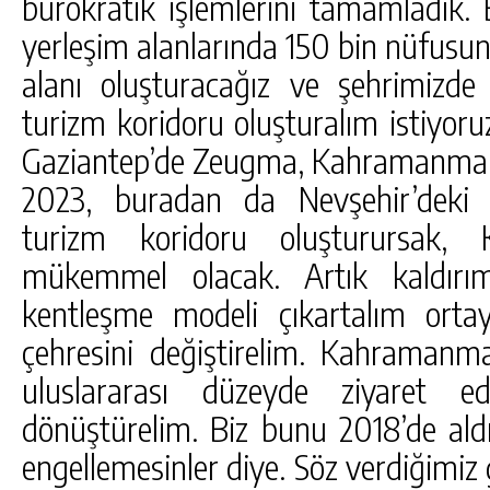
bürokratik işlemlerini tamamladık.
yerleşim alanlarında 150 bin nüfusu
alanı oluşturacağız ve şehrimizde 
turizm koridoru oluşturalım istiyoruz
Gaziantep’de Zeugma, Kahramanmar
2023, buradan da Nevşehir’deki 
turizm koridoru oluşturursak, 
mükemmel olacak. Artık kaldırım
kentleşme modeli çıkartalım orta
çehresini değiştirelim. Kahraman
uluslararası düzeyde ziyaret ed
dönüştürelim. Biz bunu 2018’de ald
engellemesinler diye. Söz verdiğimiz g