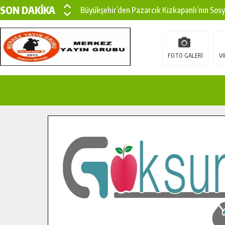
SON DAKİKA
Büyükşehir’den Pazarcık Kızkapanlı’nın Sos
Büyükşehir’den Pazarcık Kırsalına Modern Ul
Çin’den KSÜ’ye Uluslararası Başarı: Edinilen
FOTO GALERİ
VI
Büyükşehir, Türkoğlu Derebaşı Sokak’ta Sıca
Gençler Pusula Maraş Kampında Yeni Medya v
15 TEMMUZ’DA ŞEHİTLERİMİZ DUALARLA A
Büyükşehir, Göksun Kırsalında Ulaşım Konfor
İlçe Jandarma Komutanı Karakaya’dan Başkan
Bertiz’in Yeni Köprüsünde Sona Doğru.