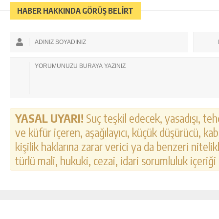
HABER HAKKINDA GÖRÜŞ BELİRT
YASAL UYARI!
Suç teşkil edecek, yasadışı, tehd
ve küfür içeren, aşağılayıcı, küçük düşürücü, kab
kişilik haklarına zarar verici ya da benzeri nitel
türlü mali, hukuki, cezai, idari sorumluluk içeriği