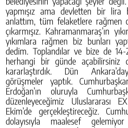
belediyesinin yapacağı şeyler değil
yapmışız ama devletten bir lira 
anlattım, tüm felaketlere rağmen
çıkarmışız. Kahramanmaraş’ın yık
yıkımlara rağmen biz bunları yap
dedim. Toplandılar ve bize de 14-2
herhangi bir günde açabilirsiniz 
kararlaştırdık. Dün Ankara’dayd
görüşmeler yaptık. Cumhurbaşka
Erdoğan’ın oluruyla Cumhurbaşk
düzenleyeceğimiz Uluslararası E
Ekim’de gerçekleştireceğiz. Cumh
dolayısıyla maalesef gelemiy