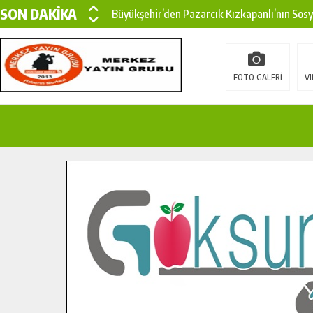
SON DAKİKA
Büyükşehir’den Pazarcık Kızkapanlı’nın Sos
Büyükşehir’den Pazarcık Kırsalına Modern Ul
Çin’den KSÜ’ye Uluslararası Başarı: Edinilen
FOTO GALERİ
VI
Büyükşehir, Türkoğlu Derebaşı Sokak’ta Sıca
Gençler Pusula Maraş Kampında Yeni Medya v
15 TEMMUZ’DA ŞEHİTLERİMİZ DUALARLA A
Büyükşehir, Göksun Kırsalında Ulaşım Konfor
İlçe Jandarma Komutanı Karakaya’dan Başkan
Bertiz’in Yeni Köprüsünde Sona Doğru.