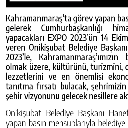
Kahramanmaraş’ta görev yapan bası
gelerek Cumhurbaşkanlığı hima
yapacakları EXPO 2023’ün 14 Ekim’
veren Onikişubat Belediye Başkan
2023’le, Kahramanmaraş’ımızın
olmak üzere, kültürünü, turizmini, 
lezzetlerini ve en önemlisi ekon
tanıtma fırsatı bulacak, şehrimizi
şehir vizyonunu gelecek nesillere ak
DA
GÖKSUN HAFIZLIK KIZ KUR’AN KURSU
ÖĞRENCILERINE DARENDE GEZISI.
Onikişubat Belediye Başkanı Hane
GÜNLÜK HABER AKIŞI
yapan basın mensuplarıyla belediye 