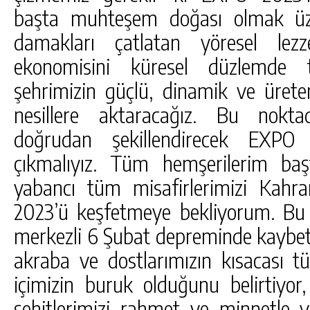
başta muhteşem doğası olmak üzer
damakları çatlatan yöresel lezz
ekonomisini küresel düzlemde t
şehrimizin güçlü, dinamik ve ürete
nesillere aktaracağız. Bu nokta
doğrudan şekillendirecek EXPO
çıkmalıyız. Tüm hemşerilerim ba
yabancı tüm misafirlerimizi Kah
2023’ü keşfetmeye bekliyorum. Bu
merkezli 6 Şubat depreminde kaybet
akraba ve dostlarımızın kısacası tü
içimizin buruk olduğunu belirtiy
şehitlerimizi rahmet ve minnetle