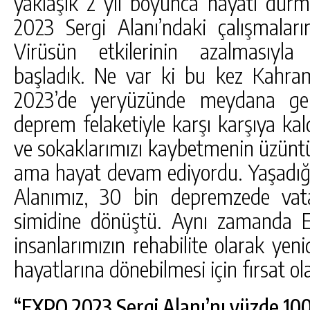
yaklaşık 2 yıl boyunca hayatı durm
2023 Sergi Alanı’ndaki çalışmalarım
Virüsün etkilerinin azalmasıyla
başladık. Ne var ki bu kez Kahr
2023’de yeryüzünde meydana gel
deprem felaketiyle karşı karşıya kald
ve sokaklarımızı kaybetmenin üzüntü
ama hayat devam ediyordu. Yaşadığı
Alanımız, 30 bin depremzede vata
simidine dönüştü. Aynı zamanda 
insanlarımızın rehabilite olarak yen
hayatlarına dönebilmesi için fırsat o
“EXPO 2023 Sergi Alanı’nı yüzde 10