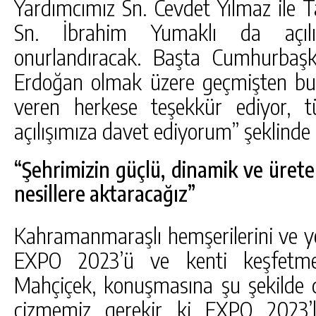
Yardımcımız Sn. Cevdet Yılmaz ile
Sn. İbrahim Yumaklı da açılışı
onurlandıracak. Başta Cumhurbaş
Erdoğan olmak üzere geçmişten b
veren herkese teşekkür ediyor, 
açılışımıza davet ediyorum” şeklinde
“Şehrimizin güçlü, dinamik ve üret
nesillere aktaracağız”
Kahramanmaraşlı hemşerilerini ve ye
EXPO 2023’ü ve kenti keşfetm
Mahçiçek, konuşmasına şu şekilde de
çizmemiz gerekir ki EXPO 2023’l