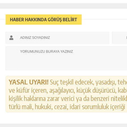
HABER HAKKINDA GÖRÜŞ BELİRT
YASAL UYARI!
Suç teşkil edecek, yasadışı, tehd
ve küfür içeren, aşağılayıcı, küçük düşürücü, kab
kişilik haklarına zarar verici ya da benzeri nitel
türlü mali, hukuki, cezai, idari sorumluluk içeriği