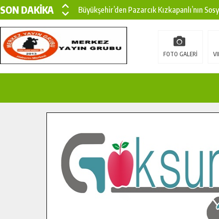
SON DAKİKA
Büyükşehir’den Pazarcık Kızkapanlı’nın Sos
Büyükşehir’den Pazarcık Kırsalına Modern Ul
Çin’den KSÜ’ye Uluslararası Başarı: Edinilen
FOTO GALERİ
VI
Büyükşehir, Türkoğlu Derebaşı Sokak’ta Sıca
Gençler Pusula Maraş Kampında Yeni Medya v
15 TEMMUZ’DA ŞEHİTLERİMİZ DUALARLA A
Büyükşehir, Göksun Kırsalında Ulaşım Konfor
İlçe Jandarma Komutanı Karakaya’dan Başkan
Bertiz’in Yeni Köprüsünde Sona Doğru.