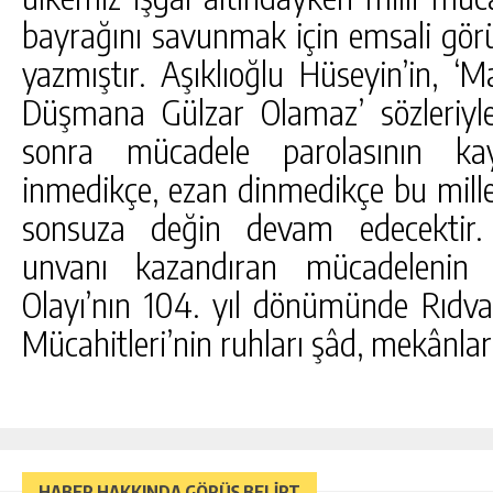
bayrağını savunmak için emsali görü
yazmıştır. Aşıklıoğlu Hüseyin’in, 
Düşmana Gülzar Olamaz’ sözleriyl
sonra mücadele parolasının ka
inmedikçe, ezan dinmedikçe bu mille
sonsuza değin devam edecektir.
unvanı kazandıran mücadelenin f
Olayı’nın 104. yıl dönümünde Rıd
Mücahitleri’nin ruhları şâd, mekânlar
HABER HAKKINDA GÖRÜŞ BELİRT