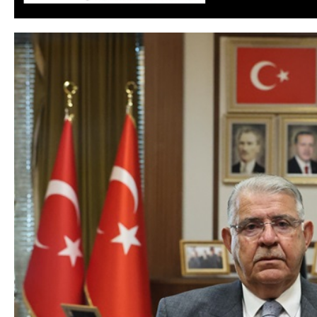
DA
GÖKSUN HAFIZLIK KIZ KUR’AN KURSU
ÖĞRENCILERINE DARENDE GEZISI.
GÜNLÜK HABER AKIŞI