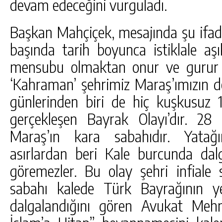
devam edeceğini vurguladı.
Başkan Mahçiçek, mesajında şu ifadel
başında tarih boyunca istiklale aşı
mensubu olmaktan onur ve gurur 
‘Kahraman’ şehrimiz Maraş’ımızın de
günlerinden biri de hiç kuşkusuz 1
gerçekleşen Bayrak Olayı’dır. 
Maraş’ın kara sabahıdır. Yatağı
asırlardan beri Kale burcunda dalg
göremezler. Bu olay şehri infial
sabahı kalede Türk Bayrağının ye
dalgalandığını gören Avukat Meh