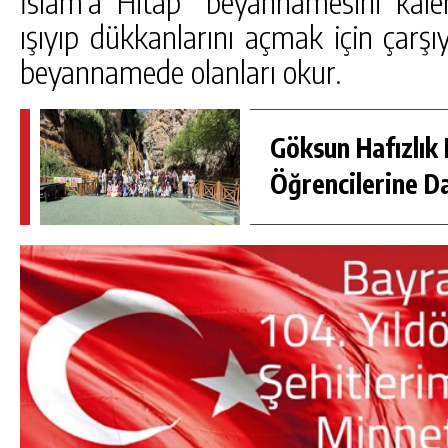
İslam’a Hitap” beyannamesini kale
ışıyıp dükkanlarını açmak için çarş
beyannamede olanları okur.
Göksun Hafızlık 
Öğrencilerine D