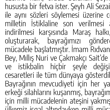
hususta bir fetva ister. Şeyh Ali Sez
ile aynı sözleri söylemesi üzerine 
milletin İstiklaline son verilmes
indirilmesi karşısında Maraş halkı,
oluşturarak, bayrağımızı gönde
mücadele başlatmıştır. İmam Rıdvan
Bey, Mıllış Nuri ve Çakmakçı Sait’de 
ve istikbalin hiçbir şeyle değiş
cesaretleri ile tüm dünyaya gösterdi
Bayrağının mevcudiyeti için her yaş
erkeği silahlarını kuşanmış, bayrağım
için milli mücadelenin ateşini yakm
ülkemiz işgal altındayken milli müc