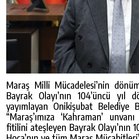
Maraş Milli Mücadelesi’nin dönüm
Bayrak Olayı’nın 104’üncü yıl d
yayımlayan Onikişubat Belediye 
“Maraş’ımıza ‘Kahraman’ unvanı
fitilini ateşleyen Bayrak Olayı’nın
Hoca’nın ve tüm Maraş Mücahitleri’