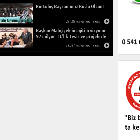
Kurtuluş Bayramımız Kutlu Olsun!
23.682 views kez izlendi
Başkan Mahçiçek’in eğitim vizyonu,
97 milyon TL’lik tesis ve projelerle
birleşti, gençlere umut oldu.
23.294 views kez izlendi