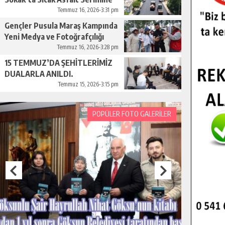
Başladı.
Temmuz 16, 2026-3:31 pm
Gençler Pusula Maraş Kampında
Yeni Medya ve Fotoğrafçılığı
Keşfetti.
Temmuz 16, 2026-3:28 pm
15 TEMMUZ’DA ŞEHİTLERİMİZ
DUALARLA ANILDI.
Temmuz 15, 2026-3:15 pm
POPÜLER FOTO GALERİLER