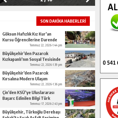
SON DAKİKA HABERLERİ
Göksun Hafızlık Kız Kur’an
Kursu Öğrencilerine Darende
Gezisi.
Temmuz 22, 2026-1:44 pm
Büyükşehir’den Pazarcık
Kızkapanlı’nın Sosyal Tesisinde
Çevre Düzenlemesi.
Temmuz 22, 2026-1:39 pm
Büyükşehir’den Pazarcık
Kırsalına Modern Ulaşım
Yatırımı.
Temmuz 22, 2026-1:36 pm
Çin’den KSÜ’ye Uluslararası
Başarı: Edinilen Bilgi Türk
Tarımına Katkı Sağlayacak.
Temmuz 17, 2026-2:43 pm
Büyükşehir, Türkoğlu Derebaşı
Sokak’ta Sıcak Asfalt Serimine