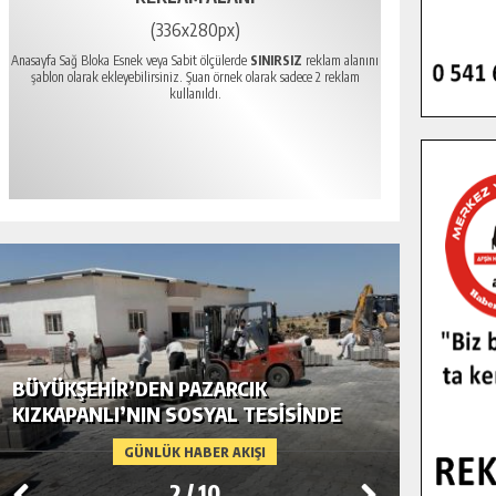
(336x280px)
Anasayfa Sağ Bloka Esnek veya Sabit ölçülerde
SINIRSIZ
reklam alanını
şablon olarak ekleyebilirsiniz. Şuan örnek olarak sadece 2 reklam
kullanıldı.
BÜYÜKŞEHIR’DEN PAZARCIK
BÜYÜKŞ
KIZKAPANLI’NIN SOSYAL TESISINDE
MODERN
ÇEVRE DÜZENLEMESI.
GÜNLÜK HABER AKIŞI
2
/
10