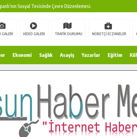
panlı’nın Sosyal Tesisinde Çevre Düzenlemesi.
ına Modern Ulaşım Yatırımı.
arı: Edinilen Bilgi Türk Tarımına Katkı Sağlayacak.
 GALERİ
VIDEO GALERİ
TRAFİK DURUMU
NÖBETÇİ ECZANELER
Sokak’ta Sıcak Asfalt Serimine Başladı.
 Yeni Medya ve Fotoğrafçılığı Keşfetti.
or
Ekonomi
Sağlık
Asayiş
Yazarlar
Eğitim
Kül
 DUALARLA ANILDI.
Ulaşım Konforunu Yükseltiyor.
ya’dan Başkan Cüce’ye Veda Ziyareti.
a Doğru.