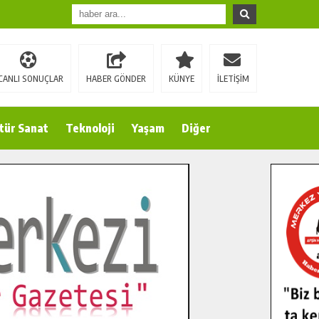
CANLI SONUÇLAR
HABER GÖNDER
KÜNYE
İLETİŞİM
tür Sanat
Teknoloji
Yaşam
Diğer