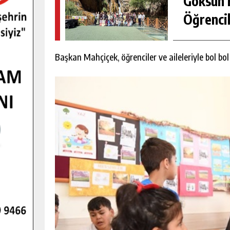
Göksun H
Öğrencil
Başkan Mahçiçek, öğrenciler ve aileleriyle bol bol 