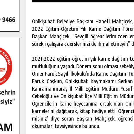
Onikişubat Belediye Başkanı Hanefi Mahçiçek,
2022 Eğitim-Öğretim Yılı Karne Dağıtım Töreni’
Başkan Mahçiçek, “Sevgili öğrencilerimizden en
sürekli çalışarak derslerinizi de ihmal etmeyin” d
2021-2022 eğitim-öğretim yılı karne dağıtım tör
mutluluğunu yaşadı. Dönem sonu olması sebebiy
Ömer Faruk Sayıl İlkokulu’nda Karne Dağıtım Tör
Faruk Coşkun, Onikişubat Kaymakamı Serkan K
Kahramanmaraş İl Milli Eğitim Müdürü Yusu
Cebeloğlu ve Onikişubat İlçe Milli Eğitim Müdürü
Öğrencilerin karne heyecanına ortak olan Onik
GENÇLER PUSULA MARAŞ KAMPI
karnelerini dağıtarak, kitap hediye etti. Öğren
YENI MEDYA VE FOTOĞRAFÇILIĞI
KEŞFETTI.
misiniz’ diye soran Başkan Mahçiçek, öğrencil
GÜNLÜK HABER AKIŞI
okumaları tavsiyesinde bulundu.