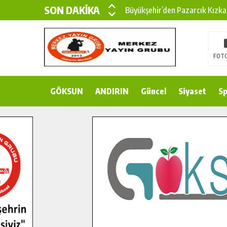
SON DAKİKA
Büyükşehir’den Pazarcık Kızka
Büyükşehir’den Pazarcık Kırsal
Çin’den KSÜ’ye Uluslararası Baş
FOTO
Büyükşehir, Türkoğlu Derebaşı 
GÖKSUN
ANDIRIN
Gençler Pusula Maraş Kampında
Güncel
Siyaset
Sp
15 TEMMUZ’DA ŞEHİTLERİMİZ
Büyükşehir, Göksun Kırsalında 
İlçe Jandarma Komutanı Karaka
Bertiz’in Yeni Köprüsünde Son