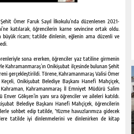
 Şehit Ömer Faruk Sayıl İlkokulu’nda düzenlenen 2021-
ne katılarak, öğrencilerin karne sevincine ortak oldu.
 büyük ricam; tatilde dinlenin, eğlenin ama düzenli ve
edi.
enleriyle sona ererken, öğrenciler yaz tatiline girmenin
le Kahramanmaraş’ın Onikişubat ilçesinde bulunan Şehit
eni gerçekleştirildi. Törene, Kahramanmaraş Valisi Ömer
eçeli, Onikişubat Belediye Başkanı Hanefi Mahçiçek,
f Kahraman, Kahramanmaraş İl Emniyet Müdürü Salim
 Enver Gökşen’in yanı sıra öğrenciler ve aileleri katıldı.
işubat Belediye Başkanı Hanefi Mahçiçek, öğrencilerin
NDA
GÖKSUN HAFIZLIK KIZ KUR’AN KURSU
cilerle sohbet edip tatilde, ‘Yüzme havuzlarımıza gidecek
ÖĞRENCILERINE DARENDE GEZISI.
ere tatilde iyi dinlenmelerini ve dinlenirken de kitap
GÜNLÜK HABER AKIŞI