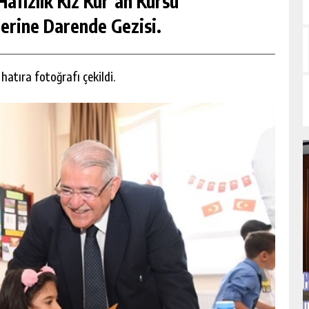
afızlık Kız Kur’an Kursu
erine Darende Gezisi.
hatıra fotoğrafı çekildi.