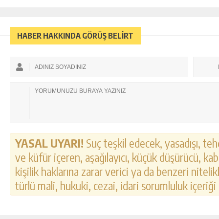
HABER HAKKINDA GÖRÜŞ BELİRT
YASAL UYARI!
Suç teşkil edecek, yasadışı, tehd
ve küfür içeren, aşağılayıcı, küçük düşürücü, kab
kişilik haklarına zarar verici ya da benzeri nitel
türlü mali, hukuki, cezai, idari sorumluluk içeriği