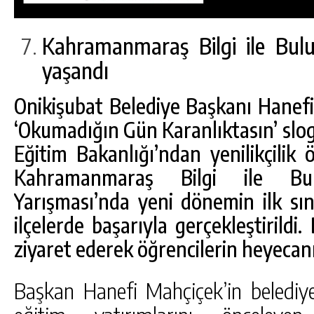
Kahramanmaraş Bilgi ile Bulu
yaşandı
Onikişubat Belediye Başkanı Hanef
‘Okumadığın Gün Karanlıktasın’ slog
Eğitim Bakanlığı’ndan yenilikçilik
Kahramanmaraş Bilgi ile Bu
Yarışması’nda yeni dönemin ilk sı
ilçelerde başarıyla gerçekleştirildi
ziyaret ederek öğrencilerin heyecan
DA
GÖKSUN HAFIZLIK KIZ KUR’AN KURSU
ÖĞRENCILERINE DARENDE GEZISI.
Başkan Hanefi Mahçiçek’in belediye
GÜNLÜK HABER AKIŞI