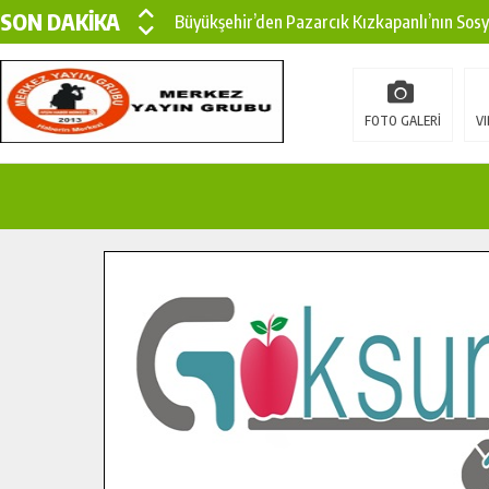
SON DAKİKA
Büyükşehir’den Pazarcık Kızkapanlı’nın Sos
Büyükşehir’den Pazarcık Kırsalına Modern Ul
Çin’den KSÜ’ye Uluslararası Başarı: Edinilen
FOTO GALERİ
VI
Büyükşehir, Türkoğlu Derebaşı Sokak’ta Sıca
Gençler Pusula Maraş Kampında Yeni Medya v
15 TEMMUZ’DA ŞEHİTLERİMİZ DUALARLA A
Büyükşehir, Göksun Kırsalında Ulaşım Konfor
İlçe Jandarma Komutanı Karakaya’dan Başkan
Bertiz’in Yeni Köprüsünde Sona Doğru.