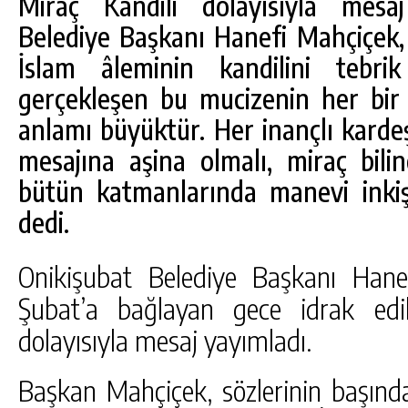
Miraç Kandili dolayısıyla mesa
Belediye Başkanı Hanefi Mahçiçek
İslam âleminin kandilini tebri
gerçekleşen bu mucizenin her bir
anlamı büyüktür. Her inançlı karde
mesajına aşina olmalı, miraç bilin
bütün katmanlarında manevi inkişa
dedi.
DA
GÖKSUN HAFIZLIK KIZ KUR’AN KURSU
Onikişubat Belediye Başkanı Hane
ÖĞRENCILERINE DARENDE GEZISI.
Şubat’a bağlayan gece idrak edi
GÜNLÜK HABER AKIŞI
dolayısıyla mesaj yayımladı.
Başkan Mahçiçek, sözlerinin başınd