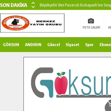
SON DAKİKA
Büyükşehir’den Pazarcık Kızkapanlı’nın Sos
Büyükşehir’den Pazarcık Kırsalına Modern Ul
Çin’den KSÜ’ye Uluslararası Başarı: Edinilen
FOTO GALERİ
VI
Büyükşehir, Türkoğlu Derebaşı Sokak’ta Sıca
GÖKSUN
ANDIRIN
Gençler Pusula Maraş Kampında Yeni Medya v
Güncel
Siyaset
Spor
Ekono
15 TEMMUZ’DA ŞEHİTLERİMİZ DUALARLA A
Büyükşehir, Göksun Kırsalında Ulaşım Konfor
İlçe Jandarma Komutanı Karakaya’dan Başkan
Bertiz’in Yeni Köprüsünde Sona Doğru.