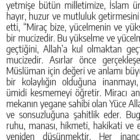
yetmişe bütün milletimize, İslam 
hayır, huzur ve mutluluk getirmesini
etti, “Miraç bize, yücelmenin ve yük
bir mucizedir. Bu yükselme ve yüce
geçtiğini, Allah’a kul olmaktan geç
mucizedir. Asırlar önce gerçekle
Müslüman için değeri ve anlamı büyü
bir kolaylığın olduğuna inanmayı
ümidi kesmemeyi öğretir. Miracı 
mekanın yegane sahibi olan Yüce Alla
ve sonsuzluğuna şahitlik eder. Bug
ruhu, manası, hikmeti, hakikati ve 
yeniden düşünmektir. Her inanç