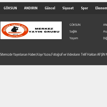
GÖKSUN
ANDIRIN
Güncel
Siyaset
Spor
Ekonom
Özel Haber
Seri İlanlar
GÖKSUN
AN
Sağlık
As
Yaşam
Diğ
Sitemizde Yayınlanan Haber,Köşe Yazısı,Fotoğraf ve Videoların Telif Hakları AF