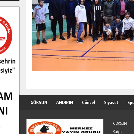
GÖKSUN
ANDIRIN
Güncel
Siyaset
Sp
Özel Haber
Seri İlanlar
GÖKSUN
Sağlık