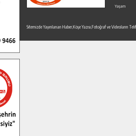
Yaşam
Sitemizde Yayınlanan Haber,Köşe Yazısı,Fotoğraf ve Videoların T