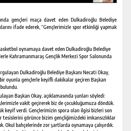
unda gençleri maça davet eden Dulkadiroğlu Belediye
larını ifade ederek, “Gençlerimizle spor etkinliği yapmak
basketbol oynamaya davet eden Dulkadiroğlu Belediye
çlerle Kahramanmaraş Gençlik Merkezi Spor Salonunda
urgulayan Dulkadiroğlu Belediye Başkanı Necati Okay,
 bir oyunla gençlerle keyifli dakikalar geçiren Başkan
 bulundu.
gulayan Başkan Okay, açıklamasında şunları söyledi:
lerimizle vakit geçirerek biz de çocukluğumuza döndük.
keyif verdi. Gençlerimizin spora olan ilgisi bizleri son
esislerini görünce bizim gençliğimizdeki imkansızlıklar
ık. Okul bahçelerinde zor şartlarda oynamaya çalışırdık.