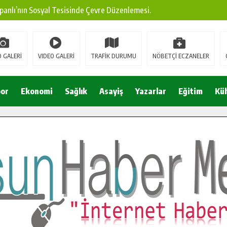
panlı’nın Sosyal Tesisinde Çevre Düzenlemesi.
ına Modern Ulaşım Yatırımı.
arı: Edinilen Bilgi Türk Tarımına Katkı Sağlayacak.
 GALERİ
VIDEO GALERİ
TRAFİK DURUMU
NÖBETÇİ ECZANELER
Sokak’ta Sıcak Asfalt Serimine Başladı.
 Yeni Medya ve Fotoğrafçılığı Keşfetti.
or
Ekonomi
Sağlık
Asayiş
Yazarlar
Eğitim
Kül
 DUALARLA ANILDI.
Ulaşım Konforunu Yükseltiyor.
ya’dan Başkan Cüce’ye Veda Ziyareti.
a Doğru.