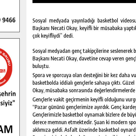
Sosyal medyada yayınladığı basketbol videos
Başkanı Necati Okay, keyifli bir müsabaka yaptık
çok keyifliydi” dedi.
Sosyal medyadan genç takipçilerine seslenerek 
Başkanı Necati Okay, davetine cevap veren gen
buluştu.
Spora ve sporcuya olan desteğini bir kez daha v
basketbolda iddialı gençlerle sahaya çıktı. Güzel
Okay, müsabaka sonrasında değerlendirmelerde
Gençlerle vakit geçirmenin keyifli olduğunu vur
“Pazar gününü gençlerimize ayırdık. Genç kardeş
Gençlerimizle basketbol oynamak bizlere de büyük 
derece memnun etmektedir. Şuan ki modern spor t
aklımıza geldi. Asfalt üzerinde basketbol oynard