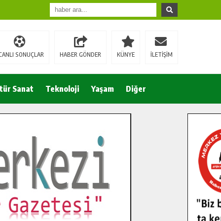
CANLI SONUÇLAR
HABER GÖNDER
KÜNYE
İLETİŞİM
tür Sanat
Teknoloji
Yaşam
Diğer