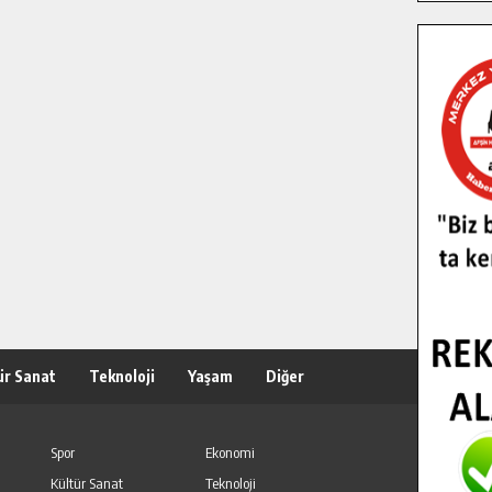
ür Sanat
Teknoloji
Yaşam
Diğer
Spor
Ekonomi
Kültür Sanat
Teknoloji