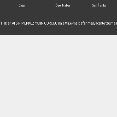
Diğer
Özel Haber
Seri İlanlar
elif Hakları AFŞİN MERKEZ YAYIN GURUBU'na aittir.e-mail: afsinmedyacenter@gmai