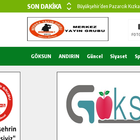
SON DAKİKA
Büyükşehir’den Pazarcık Kızka
Büyükşehir’den Pazarcık Kırsal
Çin’den KSÜ’ye Uluslararası Baş
FOTO
Büyükşehir, Türkoğlu Derebaşı 
GÖKSUN
ANDIRIN
Gençler Pusula Maraş Kampında
Güncel
Siyaset
Sp
15 TEMMUZ’DA ŞEHİTLERİMİZ
Büyükşehir, Göksun Kırsalında 
İlçe Jandarma Komutanı Karaka
Bertiz’in Yeni Köprüsünde Son