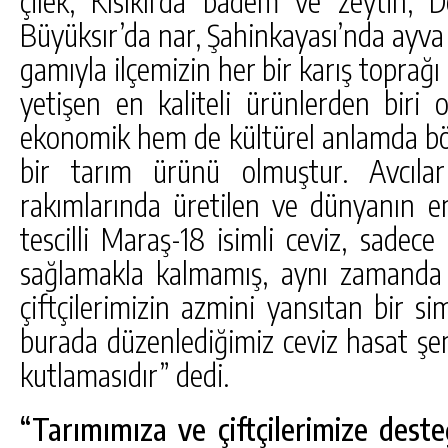
çilek, Kısıklı’da badem ve zeytin, 
Büyüksır’da nar, Şahinkayası’nda ayva 
gamıyla ilçemizin her bir karış toprağı
yetişen en kaliteli ürünlerden biri o
ekonomik hem de kültürel anlamda bölg
bir tarım ürünü olmuştur. Avcıla
rakımlarında üretilen ve dünyanın en 
tescilli Maraş-18 isimli ceviz, sadece
sağlamakla kalmamış, aynı zamanda 
çiftçilerimizin azmini yansıtan bir s
burada düzenlediğimiz ceviz hasat şen
kutlamasıdır” dedi.
“Tarımımıza ve çiftçilerimize des