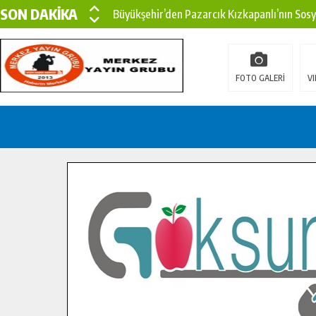
SON DAKİKA
Büyükşehir’den Pazarcık Kızkapanlı’nın Sos
Büyükşehir’den Pazarcık Kırsalına Modern Ul
Çin’den KSÜ’ye Uluslararası Başarı: Edinilen
FOTO GALERİ
VI
Büyükşehir, Türkoğlu Derebaşı Sokak’ta Sıca
Gençler Pusula Maraş Kampında Yeni Medya v
15 TEMMUZ’DA ŞEHİTLERİMİZ DUALARLA A
Büyükşehir, Göksun Kırsalında Ulaşım Konfor
İlçe Jandarma Komutanı Karakaya’dan Başkan
Bertiz’in Yeni Köprüsünde Sona Doğru.