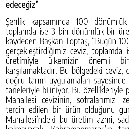
edeceğiz”
Şenlik kapsamında 100 dönümlük a
toplamda ise 3 bin dönümlük bir üre
kaydeden Başkan Toptaş, “Bugün 100
gerçekleştirdiğimiz ceviz, toplamda
üretimiyle ülkemizin önemli bi
karşılamaktadır. Bu bölgedeki ceviz, 
doğru tarım uygulamaları sayesinde 
taneleriyle biliniyor. Bu özellikleriyl
Mahallesi cevizinin, sofralarımızı z
tercih edilen bir ürün olduğunu guru
Mahallesi’ndeki bu üretim azmi, sad
kalmayacak, Kahramanmaraş’ın tar