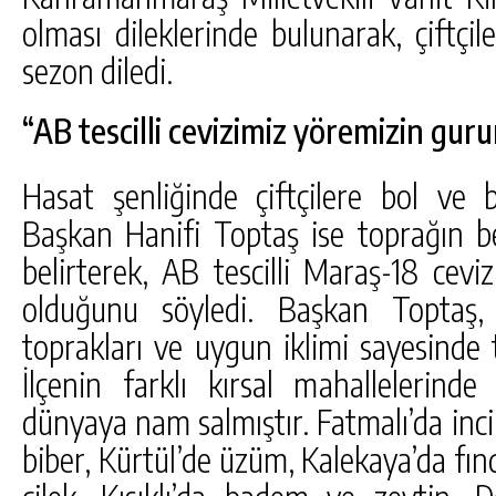
olması dileklerinde bulunarak, çiftçile
sezon diledi.
“AB tescilli cevizimiz yöremizin gur
Hasat şenliğinde çiftçilere bol ve 
Başkan Hanifi Toptaş ise toprağın ber
belirterek, AB tescilli Maraş-18 cevi
olduğunu söyledi. Başkan Toptaş, “
toprakları ve uygun iklimi sayesinde t
İlçenin farklı kırsal mahallelerinde 
dünyaya nam salmıştır. Fatmalı’da incir
biber, Kürtül’de üzüm, Kalekaya’da fınd