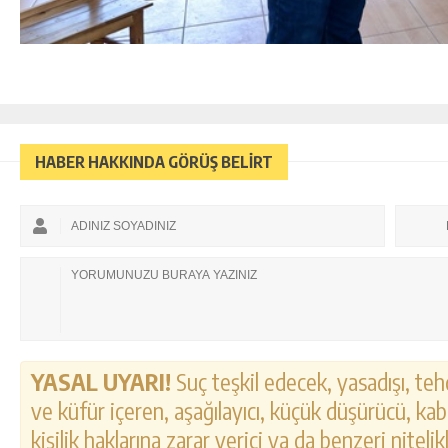
HABER HAKKINDA GÖRÜŞ BELİRT
YASAL UYARI!
Suç teşkil edecek, yasadışı, tehd
ve küfür içeren, aşağılayıcı, küçük düşürücü, kab
kişilik haklarına zarar verici ya da benzeri nitel