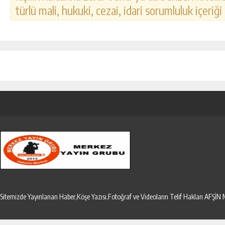
türlü mali, hukuki, cezai, idari sorumluluk içeriği
Sitemizde Yayınlanan Haber,Köşe Yazısı,Fotoğraf ve Videoların Telif Hakları AF