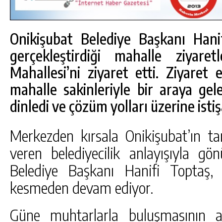
Onikişubat Belediye Başkanı Hani
gerçekleştirdiği mahalle ziyare
Mahallesi’ni ziyaret etti. Ziyaret
mahalle sakinleriyle bir araya gele
dinledi ve çözüm yolları üzerine isti
Merkezden kırsala Onikişubat’ın 
veren belediyecilik anlayışıyla gö
Belediye Başkanı Hanifi Toptaş, 
DA
GÖKSUN HAFIZLIK KIZ KUR’AN KURSU
kesmeden devam ediyor.
ÖĞRENCILERINE DARENDE GEZISI.
GÜNLÜK HABER AKIŞI
Güne muhtarlarla buluşmasının 