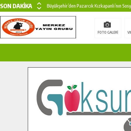
SON DAKİKA
Büyükşehir’den Pazarcık Kızkapanlı’nın Sos
Büyükşehir’den Pazarcık Kırsalına Modern Ul
Çin’den KSÜ’ye Uluslararası Başarı: Edinilen
FOTO GALERİ
VI
Büyükşehir, Türkoğlu Derebaşı Sokak’ta Sıca
Gençler Pusula Maraş Kampında Yeni Medya v
15 TEMMUZ’DA ŞEHİTLERİMİZ DUALARLA A
Büyükşehir, Göksun Kırsalında Ulaşım Konfor
İlçe Jandarma Komutanı Karakaya’dan Başkan
Bertiz’in Yeni Köprüsünde Sona Doğru.