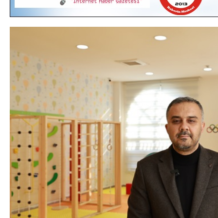
DA
GÖKSUN HAFIZLIK KIZ KUR’AN KURSU
ÖĞRENCILERINE DARENDE GEZISI.
GÜNLÜK HABER AKIŞI