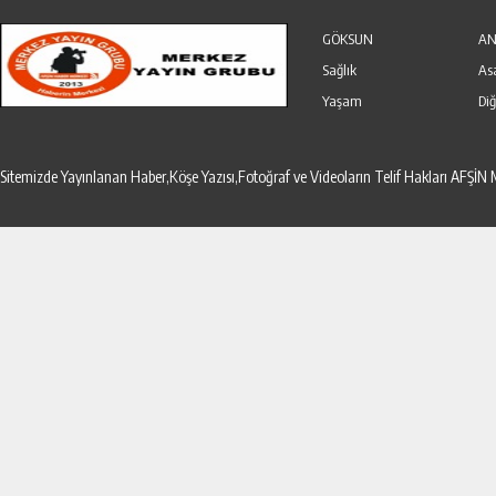
Özel Haber
Seri İlanlar
GÖKSUN
AN
Sağlık
As
Yaşam
Diğ
Sitemizde Yayınlanan Haber,Köşe Yazısı,Fotoğraf ve Videoların Telif Hakları AF