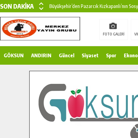
SON DAKİKA
Büyükşehir’den Pazarcık Kızkapanlı’nın Sos
Büyükşehir’den Pazarcık Kırsalına Modern Ul
Çin’den KSÜ’ye Uluslararası Başarı: Edinilen
FOTO GALERİ
VI
Büyükşehir, Türkoğlu Derebaşı Sokak’ta Sıca
GÖKSUN
ANDIRIN
Gençler Pusula Maraş Kampında Yeni Medya v
Güncel
Siyaset
Spor
Ekono
15 TEMMUZ’DA ŞEHİTLERİMİZ DUALARLA A
Büyükşehir, Göksun Kırsalında Ulaşım Konfor
İlçe Jandarma Komutanı Karakaya’dan Başkan
Bertiz’in Yeni Köprüsünde Sona Doğru.