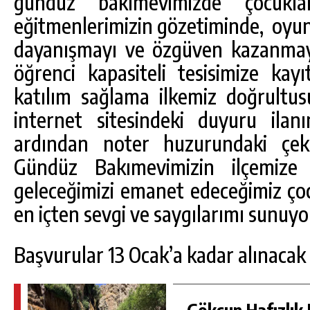
gündüz bakımevimizde çocukla
eğitmenlerimizin gözetiminde, oyun
dayanışmayı ve özgüven kazanmay
öğrenci kapasiteli tesisimize kayıt
katılım sağlama ilkemiz doğrultu
internet sitesindeki duyuru ilan
ardından noter huzurundaki çekiliş
Gündüz Bakımevimizin ilçemize h
geleceğimizi emanet edeceğimiz çoc
en içten sevgi ve saygılarımı sunuyor
Başvurular 13 Ocak’a kadar alınacak