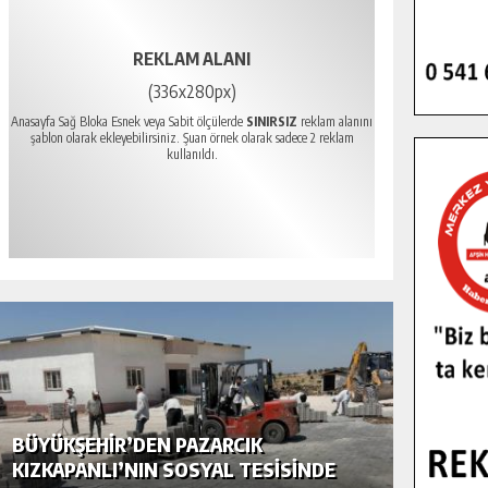
REKLAM ALANI
(336x280px)
Anasayfa Sağ Bloka Esnek veya Sabit ölçülerde
SINIRSIZ
reklam alanını
şablon olarak ekleyebilirsiniz. Şuan örnek olarak sadece 2 reklam
kullanıldı.
BÜYÜKŞEHIR’DEN PAZARCIK
BÜYÜKŞ
KIZKAPANLI’NIN SOSYAL TESISINDE
MODERN