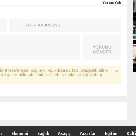
Yorum Yok
YORUMU
GÖNDER
hakaret ve küfür içeren, aşağılayıcı, küçük düşürücü, kaba, pornografik, ahlaka
erden doğan her türlü mali, hukuki, cezai, idari sorumluluk içeriği gönderen
or
Ekonomi
Sağlık
Asayiş
Yazarlar
Eğitim
Kült