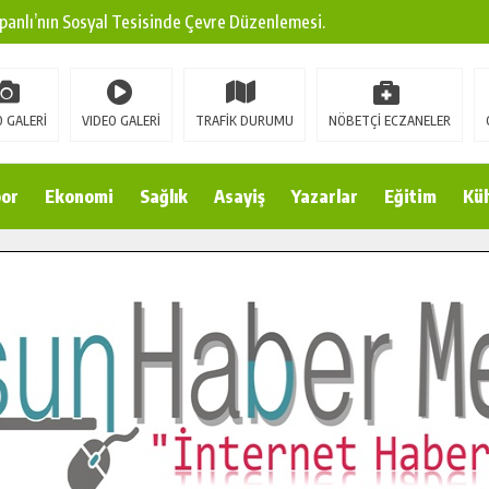
panlı’nın Sosyal Tesisinde Çevre Düzenlemesi.
ına Modern Ulaşım Yatırımı.
arı: Edinilen Bilgi Türk Tarımına Katkı Sağlayacak.
 GALERİ
VIDEO GALERİ
TRAFİK DURUMU
NÖBETÇİ ECZANELER
Sokak’ta Sıcak Asfalt Serimine Başladı.
 Yeni Medya ve Fotoğrafçılığı Keşfetti.
or
Ekonomi
Sağlık
Asayiş
Yazarlar
Eğitim
Kül
 DUALARLA ANILDI.
Ulaşım Konforunu Yükseltiyor.
ya’dan Başkan Cüce’ye Veda Ziyareti.
a Doğru.