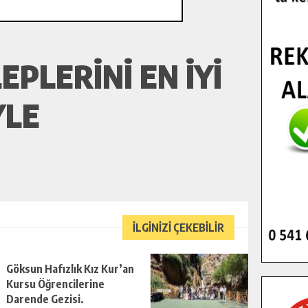
PLERINI EN IYI
YLE
İLGİNİZİ ÇEKEBİLİR
Göksun Hafızlık Kız Kur’an
Kursu Öğrencilerine
Darende Gezisi.