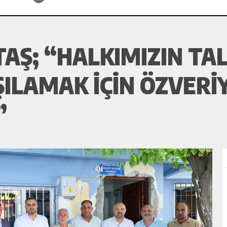
Ş; “HALKIMIZIN TALE
ŞILAMAK IÇIN ÖZVERI
”