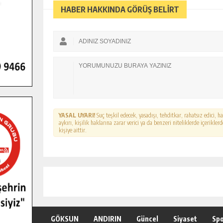
HABER HAKKINDA GÖRÜŞ BELİRT
YASAL UYARI!
Suç teşkil edecek, yasadışı, tehditkar, rahatsız edici, 
aykırı, kişilik haklarına zarar verici ya da benzeri niteliklerde içerikl
kişiye aittir.
GÖKSUN
ANDIRIN
Güncel
Siyaset
Sp