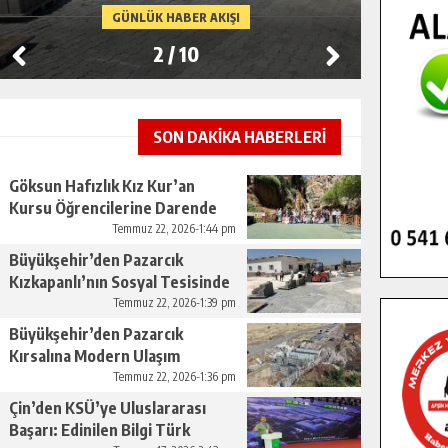
ÇEVRE DÜZENLEMESI.
GÜNLÜK HABER AKIŞI
2
/
10
SON DAKİKA HABERLERİ
Göksun Hafızlık Kız Kur’an
Kursu Öğrencilerine Darende
Gezisi.
Temmuz 22, 2026-1:44 pm
Büyükşehir’den Pazarcık
Kızkapanlı’nın Sosyal Tesisinde
Çevre Düzenlemesi.
Temmuz 22, 2026-1:39 pm
Büyükşehir’den Pazarcık
Kırsalına Modern Ulaşım
Yatırımı.
Temmuz 22, 2026-1:36 pm
Çin’den KSÜ’ye Uluslararası
Başarı: Edinilen Bilgi Türk