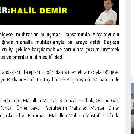
bölgesel muhtarlar buluşması kapsamında Akçakoyunlu
liğinde mahalle muhtarlarıyla bir araya geldi. Başkan
i en iyi şekilde karşılamak ve sorunlara çözüm üretmek
ş ve önerilerini dinledik” dedi.
atandaşların taleplerini doğrudan dinlemek amacıyla bölgesel
diye Başkanı Hanifi Toptaş, bu kez Akçakoyunlu Mahallesi’nde
ve Serintepe Mahallesi Muhtarı Ramazan Gürbak, Osman Gazi
 Muhtarı Ömer Saygılı, Yörükselim Mahallesi Muhtarı Ömer
Küçükkürtül ve Karamanlı Mahallesi Muhtarı Mustafa Culfa da
NDA
GÖKSUN HAFIZLIK KIZ KUR’AN KURSU
ÖĞRENCILERINE DARENDE GEZISI.