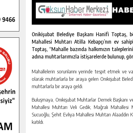
Onikişubat Belediye Başkanı Hanifi Toptaş, 
Mahallesi Muhtarı Atilla Kebapçı’nın ev sahip
Toptaş, “Mahalle bazında halkımızın taleplerin
adına muhtarlarımızla istişarelerde bulunup, görü
Mahallelerin sorunlarını yerinde tespit etmek ve v
olarak muhtarlarla bir araya gelen Onikişubat Bele
muhtarlarla bir araya geldi.
Buluşmaya, Onikişubat Muhtarlar Dernek Başkanı 
Mahallesi Muhtarı Veli Gedik, Mağralı Mahallesi
Sucuoğlu, Şehit Evliya Mahallesi Muhtarı Alaaddin 
GENÇLER PUSULA MARAŞ KAMPI
katıldı.
YENI MEDYA VE FOTOĞRAFÇILIĞI