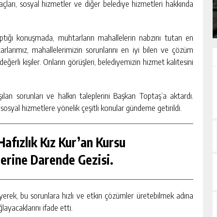
açları, sosyal hizmetler ve diğer belediye hizmetleri hakkında
GÜNLÜK HABER AKIŞI
aptığı konuşmada, muhtarların mahallelerin nabzını tutan en
arlarımız, mahallelerimizin sorunlarını en iyi bilen ve çözüm
erli kişiler. Onların görüşleri, belediyemizin hizmet kalitesini
ılan sorunları ve halkın taleplerini Başkan Toptaş’a aktardı.
ve sosyal hizmetlere yönelik çeşitli konular gündeme getirildi.
afızlık Kız Kur’an Kursu
erine Darende Gezisi.
eyerek, bu sorunlara hızlı ve etkin çözümler üretebilmek adına
ğlayacaklarını ifade etti.