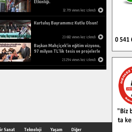
Etkinliği.
32.719 views kez izlendi
Kurtuluş Bayramımız Kutlu Olsun!
23.682 views kez izlendi
Başkan Mahçiçek’in eğitim vizyonu,
97 milyon TL’lik tesis ve projelerle
birleşti, gençlere umut oldu.
23.294 views kez izlendi
ür Sanat
Teknoloji
Yaşam
Diğer