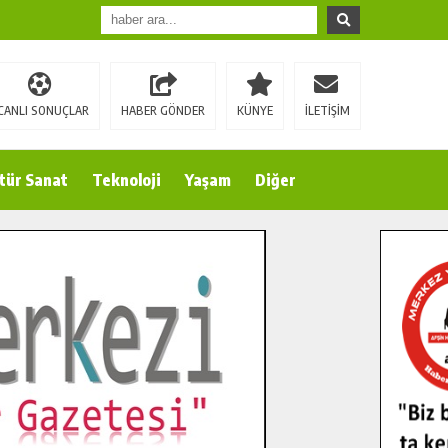
CANLI SONUÇLAR
HABER GÖNDER
KÜNYE
İLETİŞİM
tür Sanat
Teknoloji
Yaşam
Diğer