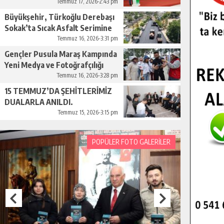
Tarımına Katkı Sağlayacak.
Temmuz 17, 2026-2:43 pm
Büyükşehir, Türkoğlu Derebaşı
Sokak’ta Sıcak Asfalt Serimine
Başladı.
Temmuz 16, 2026-3:31 pm
Gençler Pusula Maraş Kampında
Yeni Medya ve Fotoğrafçılığı
Keşfetti.
Temmuz 16, 2026-3:28 pm
15 TEMMUZ’DA ŞEHİTLERİMİZ
DUALARLA ANILDI.
Temmuz 15, 2026-3:15 pm
POPÜLER FOTO GALERİLER