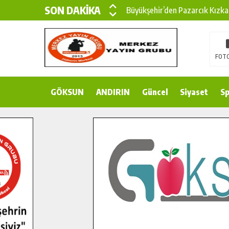
SON DAKİKA
Büyükşehir’den Pazarcık Kızka
Büyükşehir’den Pazarcık Kırsal
Çin’den KSÜ’ye Uluslararası Baş
FOTO
Büyükşehir, Türkoğlu Derebaşı 
GÖKSUN
ANDIRIN
Gençler Pusula Maraş Kampında
Güncel
Siyaset
Sp
15 TEMMUZ’DA ŞEHİTLERİMİZ
Büyükşehir, Göksun Kırsalında 
İlçe Jandarma Komutanı Karaka
Bertiz’in Yeni Köprüsünde Son