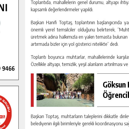
KEŞFETTI.
Toplantıda, mahallelerin genel durumu, altyapı ihtiy
GÜNLÜK HABER AKIŞI
kapsamlı değerlendirmeler yapıldı.
Başkan Hanifi Toptaş, toplantının başlangıcında y
önemli yerel temsilciler olduğunu belirterek, “Muht
üretmek adına halkımızla en yakın temasta bulunan değ
artırmada bizler için yol gösterici nitelikte” dedi.
Toplantı boyunca muhtarlar, mahallelerinde karşılaş
Özellikle altyapı, temizlik, yeşil alanların artırılması 
Göksun H
Öğrencil
Başkan Toptaş, muhtarların taleplerini dikkatle dinl
belediyenin ilgili birimleriyle gerekli koordinasyonu sa