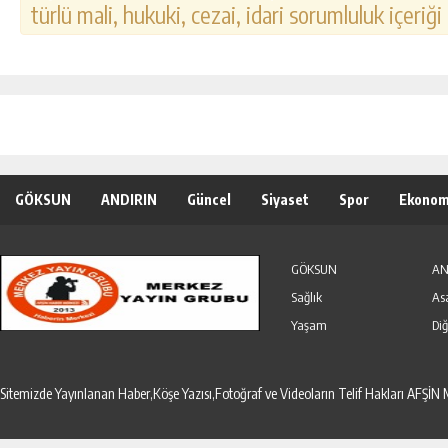
türlü mali, hukuki, cezai, idari sorumluluk içeriği
GÖKSUN
ANDIRIN
Güncel
Siyaset
Spor
Ekonom
Özel Haber
Seri İlanlar
GÖKSUN
AN
Sağlık
As
Yaşam
Diğ
Sitemizde Yayınlanan Haber,Köşe Yazısı,Fotoğraf ve Videoların Telif Hakları AF