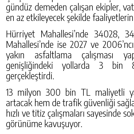
gündüz demeden çalışan ekipler, vat
GÜNLÜK HABER AKIŞI
en az etkileyecek şekilde faaliyetleri
Hürriyet Mahallesi’nde 34028, 
Mahallesi’nde ise 2027 ve 2006’ncı
yakın asfaltlama çalışması y
genişliğindeki yollarda 3 bin
gerçekleştirdi.
13 milyon 300 bin TL maliyetli y
artacak hem de trafik güvenliği sağla
hızlı ve titiz çalışmaları sayesinde 
görünüme kavuşuyor.