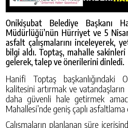
Onikişubat Belediye Başkanı Ha
Müdürlüğü’nün Hürriyet ve 5 Nisa
asfalt çalışmalarını inceleyerek, ye
bilgi aldı. Toptaş, mahalle sakinleri
gelerek, talep ve önerilerini dinledi.
Hanifi Toptaş başkanlığındaki On
kalitesini artırmak ve vatandaşların
daha güvenli hale getirmek amac
Mahallesi’nde geniş çaplı asfaltlama 
DA
GÖKSUN HAFIZLIK KIZ KUR’AN KURSU
Çalışmaların planlanan süre içerisi
ÖĞRENCILERINE DARENDE GEZISI.