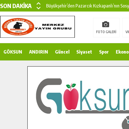
SON DAKİKA
Büyükşehir’den Pazarcık Kızkapanlı’nın Sos
Büyükşehir’den Pazarcık Kırsalına Modern Ul
Çin’den KSÜ’ye Uluslararası Başarı: Edinilen
FOTO GALERİ
VI
Büyükşehir, Türkoğlu Derebaşı Sokak’ta Sıca
GÖKSUN
ANDIRIN
Gençler Pusula Maraş Kampında Yeni Medya v
Güncel
Siyaset
Spor
Ekono
15 TEMMUZ’DA ŞEHİTLERİMİZ DUALARLA A
Büyükşehir, Göksun Kırsalında Ulaşım Konfor
İlçe Jandarma Komutanı Karakaya’dan Başkan
Bertiz’in Yeni Köprüsünde Sona Doğru.