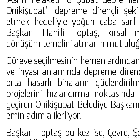
DA
GÖKSUN HAFIZLIK KIZ KUR’AN KURSU
Onikişubat’ı depreme dirençli şek
ÖĞRENCILERINE DARENDE GEZISI.
etmek hedefiyle yoğun çaba sarf 
GÜNLÜK HABER AKIŞI
Başkanı Hanifi Toptaş, kırsal ma
dönüşüm temelini atmanın mutluluğ
Göreve seçilmesinin hemen ardından 
ve ihyası anlamında depreme dirençl
orta hasarlı binaların güçlendir
projelerini hızlandırma noktasında
geçiren Onikişubat Belediye Başkanı
emin adımla ilerliyor.
Başkan Toptaş bu kez ise, Çevre, Şehi