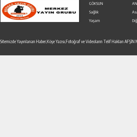
GÖKSUN
AN
Sağlık
As
Yaşam
Diğ
Sitemizde Yayınlanan Haber,Köşe Yazısı,Fotoğraf ve Videoların Telif Hakları AF