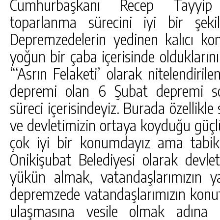
Cumhurbaşkanı Recep Tayyip
toparlanma sürecini iyi bir şekild
Depremzedelerin yedinen kalıcı ko
yoğun bir çaba içerisinde oldukları
“‘Asrın Felaketi’ olarak nitelendir
depremi olan 6 Şubat depremi so
süreci içerisindeyiz. Burada özellik
ve devletimizin ortaya koyduğu güçlü
çok iyi bir konumdayız ama tabik
Onikişubat Belediyesi olarak devle
yükün almak, vatandaşlarımızın y
depremzede vatandaşlarımızın konut
ulaşmasına vesile olmak adına