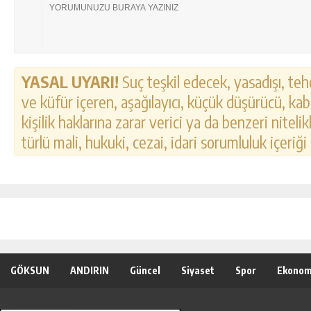
YASAL UYARI!
Suç teşkil edecek, yasadışı, tehd
ve küfür içeren, aşağılayıcı, küçük düşürücü, kab
kişilik haklarına zarar verici ya da benzeri nitel
türlü mali, hukuki, cezai, idari sorumluluk içeriği
GÖKSUN
ANDIRIN
Güncel
Siyaset
Spor
Ekonom
Özel Haber
Seri İlanlar