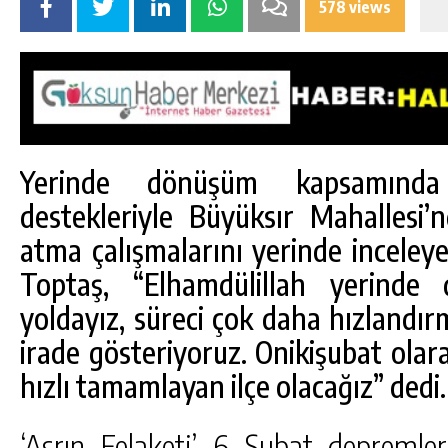
578 views
Yerinde dönüşüm kapsamında 
destekleriyle Büyüksır Mahallesi’n
atma çalışmalarını yerinde inceley
Toptaş, “Elhamdülillah yerinde
yoldayız, süreci çok daha hızlandırma
irade gösteriyoruz. Onikişubat ola
hızlı tamamlayan ilçe olacağız” dedi.
‘Asrın Felaketi’ 6 Şubat depremler