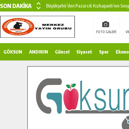
SON DAKİKA
Büyükşehir’den Pazarcık Kızkapanlı’nın Sos
Büyükşehir’den Pazarcık Kırsalına Modern Ul
Çin’den KSÜ’ye Uluslararası Başarı: Edinilen
FOTO GALERİ
VI
Büyükşehir, Türkoğlu Derebaşı Sokak’ta Sıca
GÖKSUN
ANDIRIN
Gençler Pusula Maraş Kampında Yeni Medya v
Güncel
Siyaset
Spor
Ekono
15 TEMMUZ’DA ŞEHİTLERİMİZ DUALARLA A
Büyükşehir, Göksun Kırsalında Ulaşım Konfor
İlçe Jandarma Komutanı Karakaya’dan Başkan
Bertiz’in Yeni Köprüsünde Sona Doğru.