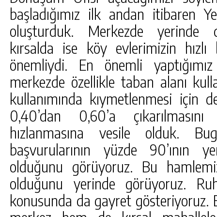
başladığımız ilk andan itibaren Y
oluşturduk. Merkezde yerinde d
kırsalda ise köy evlerimizin hızlı
önemliydi. En önemli yaptığımız
merkezde özellikle taban alanı kul
kullanımında kıymetlenmesi için de
0,40’dan 0,60’a çıkarılmasını 
hızlanmasına vesile olduk. Bug
başvurularının yüzde 90’ının ye
olduğunu görüyoruz. Bu hamlemiz
olduğunu yerinde görüyoruz. Ruh
konusunda da gayret gösteriyoruz. E
merkez hem de kırsal mahalleler