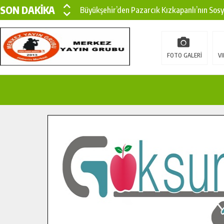
SON DAKİKA
Büyükşehir’den Pazarcık Kızkapanlı’nın Sos
Büyükşehir’den Pazarcık Kırsalına Modern Ul
Çin’den KSÜ’ye Uluslararası Başarı: Edinilen
FOTO GALERİ
VI
Büyükşehir, Türkoğlu Derebaşı Sokak’ta Sıca
Gençler Pusula Maraş Kampında Yeni Medya v
15 TEMMUZ’DA ŞEHİTLERİMİZ DUALARLA A
Büyükşehir, Göksun Kırsalında Ulaşım Konfor
İlçe Jandarma Komutanı Karakaya’dan Başkan
Bertiz’in Yeni Köprüsünde Sona Doğru.