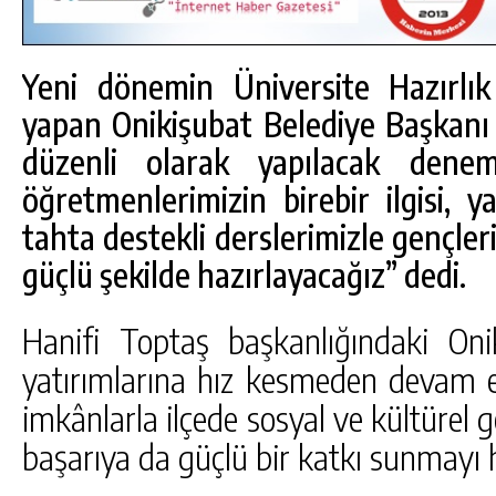
Yeni dönemin Üniversite Hazırlık 
yapan Onikişubat Belediye Başkanı 
düzenli olarak yapılacak denem
öğretmenlerimizin birebir ilgisi, y
tahta destekli derslerimizle gençleri
güçlü şekilde hazırlayacağız” dedi.
Hanifi Toptaş başkanlığındaki Onik
yatırımlarına hız kesmeden devam e
DA
GÖKSUN HAFIZLIK KIZ KUR’AN KURSU
imkânlarla ilçede sosyal ve kültürel 
ÖĞRENCILERINE DARENDE GEZISI.
başarıya da güçlü bir katkı sunmayı h
GÜNLÜK HABER AKIŞI