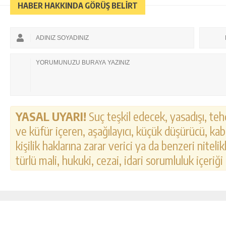
HABER HAKKINDA GÖRÜŞ BELİRT
YASAL UYARI!
Suç teşkil edecek, yasadışı, tehd
ve küfür içeren, aşağılayıcı, küçük düşürücü, kab
kişilik haklarına zarar verici ya da benzeri nitel
türlü mali, hukuki, cezai, idari sorumluluk içeriği