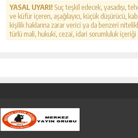
YASAL UYARI!
Suç teşkil edecek, yasadışı, tehd
ve küfür içeren, aşağılayıcı, küçük düşürücü, kab
kişilik haklarına zarar verici ya da benzeri nitel
türlü mali, hukuki, cezai, idari sorumluluk içeriği