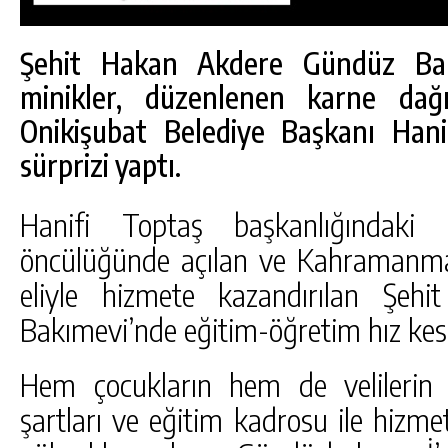
Şehit Hakan Akdere Gündüz Bak
minikler, düzenlenen karne dağ
Onikişubat Belediye Başkanı Han
sürprizi yaptı.
Hanifi Toptaş başkanlığındaki O
öncülüğünde açılan ve Kahramanmara
eliyle hizmete kazandırılan Şe
Bakımevi’nde eğitim-öğretim hız ke
DA
GÖKSUN HAFIZLIK KIZ KUR’AN KURSU
ÖĞRENCILERINE DARENDE GEZISI.
Hem çocukların hem de velilerin b
şartları ve eğitim kadrosu ile hizme
GÜNLÜK HABER AKIŞI