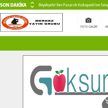
SON DAKİKA
Büyükşehir’den Pazarcık Kızkapanlı’nın Sos
Büyükşehir’den Pazarcık Kırsalına Modern Ul
Çin’den KSÜ’ye Uluslararası Başarı: Edinilen
FOTO GALERİ
VI
Büyükşehir, Türkoğlu Derebaşı Sokak’ta Sıca
Gençler Pusula Maraş Kampında Yeni Medya v
15 TEMMUZ’DA ŞEHİTLERİMİZ DUALARLA A
Büyükşehir, Göksun Kırsalında Ulaşım Konfor
İlçe Jandarma Komutanı Karakaya’dan Başkan
Bertiz’in Yeni Köprüsünde Sona Doğru.